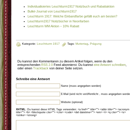
Individualisiertes Leuchtturm1917 Notizbuch und Rabattaktion
Bullet-Journal von Leuchtturm1917
Leuchtturm 1917: Welche Einbandfarbe gefällt euch am besten?
Leuchtturm1917 Notizbücher in Neonfarben
Leuchtturm WM Aktion – 10% Rabatt
Kategorie:
Leuchtturm 1917
Tags:
Muttertag
,
Prägung
Du kannst den Kommentaren zu diesem Artikel folgen, wenn du den
entsprechenden
RSS 2.0
Feed abonnierst. Du kannst
eine Antwort schreiben
,
oder einen
Trackback
von deiner Seite setzen.
Schreibe eine Antwort
Name (muss angegeben werden)
E-Mail (wird nicht veröffentlicht , muss angegeben werde
Website (optional)
XHTML:
Du kannst diese HTML Tags verwenden: <a href="" title=""> <abbr title=""> <acronym
title=""> <b> <blockquote cite=""> <cite> <code> <del datetime=""> <em> <i> <q cite=""> <s>
<strike> <strong>