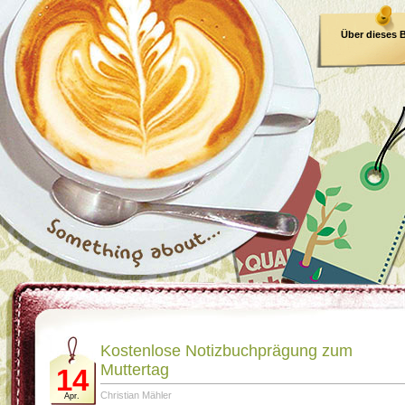
Über dieses 
E-Book
Kostenlose Notizbuchprägung zum
Muttertag
14
Christian Mähler
Apr.