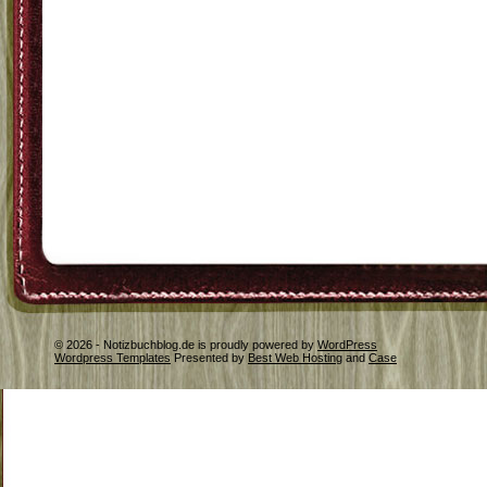
© 2026 - Notizbuchblog.de is proudly powered by
WordPress
Wordpress Templates
Presented by
Best Web Hosting
and
Case