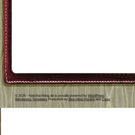
© 2026 - Notizbuchblog.de is proudly powered by
WordPress
Wordpress Templates
Presented by
Best Web Hosting
and
Case