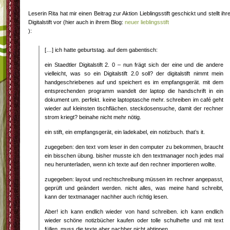
Leserin Rita hat mir einen Beitrag zur Aktion Lieblingsstift geschickt und stellt ihr
Digitalstift vor (hier auch in ihrem Blog:
neuer lieblingsstift
):
[…] ich hatte geburtstag. auf dem gabentisch:
ein Staedtler Digitalstift 2. 0 – nun frägt sich der eine und die andere
vielleicht, was so ein Digitalstift 2.0 soll? der digitalstift nimmt mein
handgeschriebenes auf und speichert es im empfangsgerät. mit dem
entsprechenden programm wandelt der laptop die handschrift in ein
dokument um. perfekt. keine laptoptasche mehr. schreiben im café geht
wieder auf kleinsten tischflächen. steckdosensuche, damit der rechner
strom kriegt? beinahe nicht mehr nötig.
ein stift, ein empfangsgerät, ein ladekabel, ein notizbuch. that’s it.
zugegeben: den text vom leser in den computer zu bekommen, braucht
ein bisschen übung. bisher musste ich den textmanager noch jedes mal
neu herunterladen, wenn ich texte auf den rechner importieren wollte.
zugegeben: layout und rechtschreibung müssen im rechner angepasst,
geprüft und geändert werden. nicht alles, was meine hand schreibt,
kann der textmanager nachher auch richtig lesen.
Aber! ich kann endlich wieder von hand schreiben. ich kann endlich
wieder schöne notizbücher kaufen oder tolle schulhefte und mit text
füllen. muss die texte aber nachher nicht abtippen.