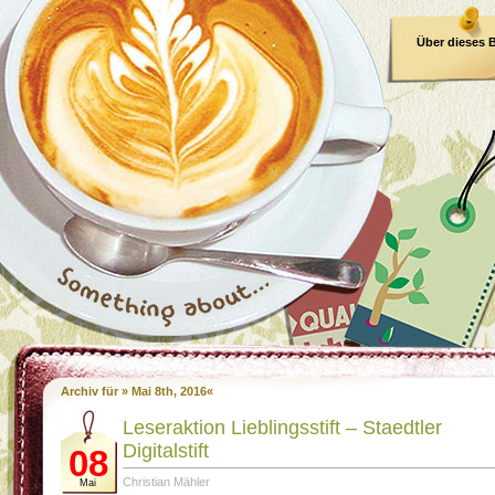
Über dieses 
E-Book
Archiv für » Mai 8th, 2016«
Leseraktion Lieblingsstift – Staedtler
Digitalstift
08
Christian Mähler
Mai