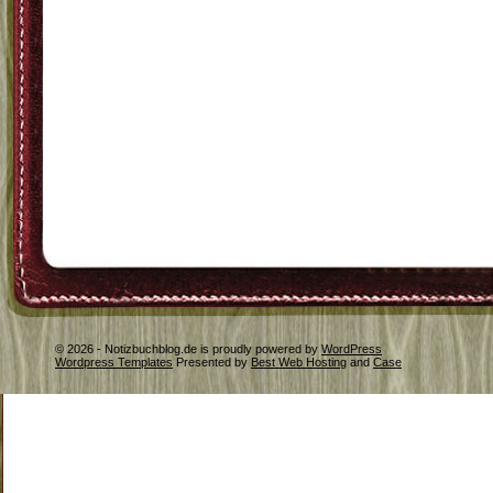
© 2026 - Notizbuchblog.de is proudly powered by
WordPress
Wordpress Templates
Presented by
Best Web Hosting
and
Case