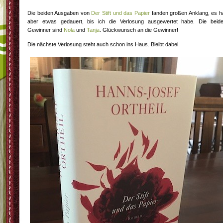
Die beiden Ausgaben von
Der Stift und das Papier
fanden großen Anklang, es h
aber etwas gedauert, bis ich die Verlosung ausgewertet habe. Die beid
Gewinner sind
Nola
und
Tanja
. Glückwunsch an die Gewinner!
Die nächste Verlosung steht auch schon ins Haus. Bleibt dabei.