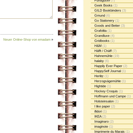
Fundgut99
(7)
Geek Books
(1)
GILD Bookbinders
(3)
Gmund
(6)
Go Stationery
(1)
Goods and Better
(3)
Grafolita
(1)
Grandluxe
(4)
Neuer Online-Shop von emadam
»
Gridbooks
(1)
H&M
(1)
Häfft / Chäff
(7)
Hahnemühle
(19)
halaby
(6)
Happily Ever Paper
(2)
HappySelf Journal
(1)
Herlitz
(1)
Herzogsägemühle
(1)
Hightide
(1)
Hockey Croquis
(1)
Hoffmann und Campe
(1)
Holsteinsalon
(1)
I like paper
(2)
ifidori
(1)
IKEA
(2)
Imaginaro
(2)
imaginote
(1)
Imprimerie du Marais
(1)