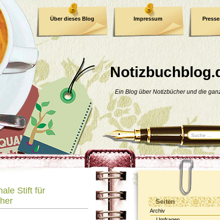
Über dieses Blog
Impressum
Press
E-Book
Datenschutzerklärung
Notizbuchblog.
Ein Blog über Notizbücher und die ga
ale Stift für
her
Seiten
Archiv
Umfragen