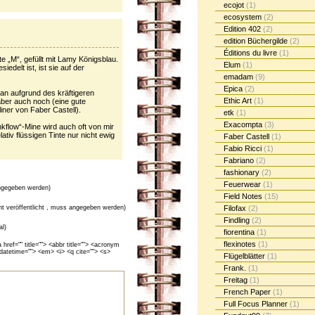
ecojot
(1)
ecosystem
(2)
Edition 402
(2)
edition Büchergilde
(2)
Éditions du livre
(1)
e „M“, gefüllt mit Lamy Königsblau.
Elum
(1)
iedelt ist, ist sie auf der
emadam
(9)
Epica
(2)
man aufgrund des kräftigeren
Ethic Art
(1)
aber auch noch (eine gute
eliner von Faber Castell).
etk
(1)
Exacompta
(3)
nkflow“-Mine wird auch oft von mir
ativ flüssigen Tinte nur nicht ewig
Faber Castell
(1)
Fabio Ricci
(1)
Fabriano
(2)
fashionary
(2)
Feuerwear
(1)
gegeben werden)
Field Notes
(15)
cht veröffentlicht , muss angegeben werden)
Filofax
(2)
Findling
(2)
al)
fiorentina
(1)
flexinotes
(1)
ef="" title=""> <abbr title=""> <acronym
 datetime=""> <em> <i> <q cite=""> <s>
Flügelblätter
(1)
Frank.
(1)
Freitag
(1)
French Paper
(1)
Full Focus Planner
(1)