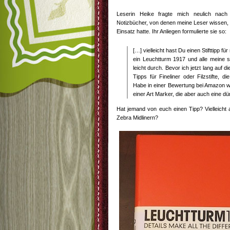
Leserin Heike fragte mich neulich nac
Notizbücher, von denen meine Leser wissen, 
Einsatz hatte. Ihr Anliegen formulierte sie so:
[…] vielleicht hast Du einen Stifttipp f
ein Leuchtturm 1917 und alle meine s
leicht durch. Bevor ich jetzt lang auf d
Tipps für Fineliner oder Filzstifte,
Habe in einer Bewertung bei Amazon w
einer Art Marker, die aber auch eine d
Hat jemand von euch einen Tipp? Vielleich
Zebra Midlinern?