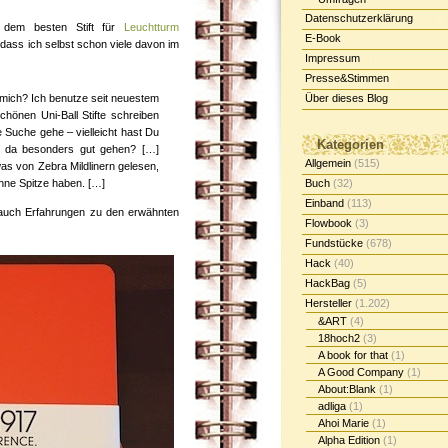
Datenschutzerklärung
h dem besten Stift für
Leuchtturm
E-Book
dass ich selbst schon viele davon im
Impressum
Presse&Stimmen
ür mich? Ich benutze seit neuestem
Über dieses Blog
chönen Uni-Ball Stifte schreiben
ie Suche gehe – vielleicht hast Du
Kategorien
 die da besonders gut gehen? […]
Allgemein
(515)
as von Zebra Mildlinern gelesen,
ünne Spitze haben. […]
Buch
(32)
Einband
(113)
t auch Erfahrungen zu den erwähnten
Flowbook
(3)
Fundstücke
(678)
Hack
(40)
HackBag
(5)
Hersteller
(1.202)
&ART
(4)
18hoch2
(3)
A book for that
(1)
A Good Company
(1)
About:Blank
(1)
adliga
(1)
Ahoi Marie
(1)
Alpha Edition
(1)