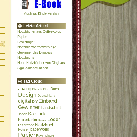
Auch als Kindle Version
Letzte Artikel
Notizbücher aus Coffee-to-go
Papier
Leserfrage:
Notizbuchwettbewerb(e)?
Gewinner des Dingbats
Notizbuchs
Neue Notizbücher von Dingbats
Sigel conceptum flex
Tag Cloud
analog
Buch
Bleistift
Blog
Design
Deutschland
Einband
digital
DIY
Gewinner
Handschrift
Kalender
Japan
Leder
Kickstarter
Kunst
Notizbuch
Leserfrage
paperworld
Notizen
Papier
Psychologie