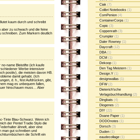
Ciak
(7)
Colibri Notebooks
(1)
ComPenion
(4)
ContainerCorps
(1)
 Blutet kaum durch und schreibt
Copic
(3)
en aber zu schwach und die feine
Coppenrath
(3)
 zu schreiben. Zum Markern deutlich
Crumpler
(1)
Daler Rowney
(1)
Daycraft
(12)
DBA
(1)
DCM
(1)
Dekoop
(1)
no-name Bleistifte (ich kaufe
Den Tag Meistern
(1)
rschiedener Werbe-intensiver
noch positiv), die meisten davon HB.
Design.Y
(1)
robleme damit gehabt. (Ich
designwallas
(1)
gen, d. h., fest Aufdrücken, gibt,
chem mag es unbequem fallen,
DFW
(2)
auer hinschauen muss… Aber
Dieterich'sche
Verlagsbuchhandlung
(2)
Dingbats
(4)
Diogenes
(2)
DIY
(22)
Doane Paper
(1)
nc-Tinte Blau-Schwarz. Wenn ich
DODOnotes
(1)
ich der Pentel Tradio Stylo die
Dorsch
(3)
ederhalter ähnelt, aber eine
ann man gut schreiben und
Duden
(1)
chtturmbüchern die Schrift ein
eaudecollage
(1)