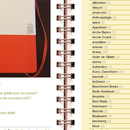
altbooken
(1)
Alwych
(1)
amarcord
(1)
Anthropologie
(1)
apica
(2)
Appointed
(2)
Arche Blancs
(1)
Archie Grand
(1)
arsedition
(1)
artemis
(1)
Arwey
(10)
Astier de Villatte
(1)
atoma
(3)
Authentics
(2)
Avery Zweckform
(16)
basmati
(2)
be2ween
(1)
:
Beechmore Books
(1)
Berlin Notebook
(1)
e gefällt euch am besten?
bespoke
(1)
n bei Leuchtturm1917
Best Made
(1)
betonware
(1)
e
Betzold
(2)
schen Welle
Bindewerk
(7)
blockberg
(3)
bluuz
(2)