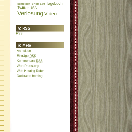
Tagebuch
schreiben
Shop
Stift
Twitter
USA
Verlosung
Video
RSS
RSS
Meta
Anmelden
Einträge
RSS
Kommentare
RSS
WordPress.org
Web Hosting Refer
Dedicated hosting