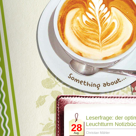
Leserfrage: der optim
Leuchtturm Notizbüc
28
Christian Mähler
Aug.