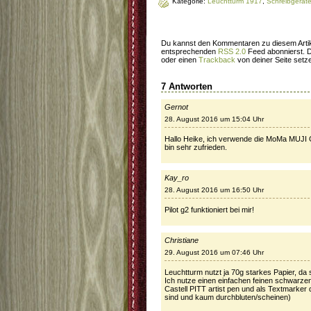
Kategorie:
Leuchtturm 1917
,
Schreibgerät
Du kannst den Kommentaren zu diesem Artik
entsprechenden
RSS 2.0
Feed abonnierst. 
oder einen
Trackback
von deiner Seite setz
7 Antworten
Gernot
28. August 2016 um 15:04 Uhr
Hallo Heike, ich verwende die MoMa MUJI 
bin sehr zufrieden.
Kay_ro
28. August 2016 um 16:50 Uhr
Pilot g2 funktioniert bei mir!
Christiane
29. August 2016 um 07:46 Uhr
Leuchtturm nutzt ja 70g starkes Papier, da s
Ich nutze einen einfachen feinen schwarze
Castell PITT artist pen und als Textmarker d
sind und kaum durchbluten/scheinen)