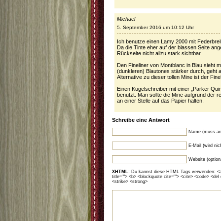
Michael
5. September 2016 um 10:12 Uhr
Ich benutze einen Lamy 2000 mit Federbreit
Da die Tinte eher auf der blassen Seite anges
Rückseite nicht allzu stark sichtbar.
Den Fineliner von Montblanc in Blau sieht 
(dunkleren) Blautones stärker durch, geht 
Alternative zu dieser tollen Mine ist der Fin
Einen Kugelschreiber mit einer „Parker Qui
benutzt. Man sollte die Mine aufgrund der rel
an einer Stelle auf das Papier halten.
Schreibe eine Antwort
Name (muss an
E-Mail (wird ni
Website (option
XHTML:
Du kannst diese HTML Tags verwenden: <a hr
title=""> <b> <blockquote cite=""> <cite> <code> <del
<strike> <strong>