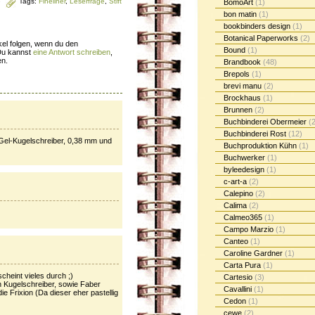
e
Tags:
Fineliner
,
Leserfrage
,
Stift
BomoArt
(1)
bon matin
(1)
bookbinders design
(1)
Botanical Paperworks
(2)
el folgen, wenn du den
Bound
(1)
Du kannst
eine Antwort schreiben
,
en.
Brandbook
(48)
Brepols
(1)
brevi manu
(2)
Brockhaus
(1)
Brunnen
(2)
Buchbinderei Obermeier
(2
Buchbinderei Rost
(12)
Gel-Kugelschreiber, 0,38 mm und
Buchproduktion Kühn
(1)
Buchwerker
(1)
byleedesign
(1)
c-art-a
(2)
Calepino
(2)
Calima
(2)
Calmeo365
(1)
Campo Marzio
(1)
Canteo
(1)
Caroline Gardner
(1)
Carta Pura
(1)
cheint vieles durch ;)
Cartesio
(3)
n Kugelschreiber, sowie Faber
Cavallini
(1)
ie Frixion (Da dieser eher pastellig
Cedon
(1)
cewe
(2)