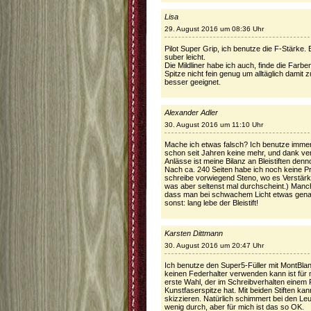
Lisa
29. August 2016 um 08:36 Uhr
Pilot Super Grip, ich benutze die F-Stärke.
suber leicht.
Die Mildliner habe ich auch, finde die Farb
Spitze nicht fein genug um alltäglich damit
besser geeignet.
Alexander Adler
30. August 2016 um 11:10 Uhr
Mache ich etwas falsch? Ich benutze immer 
schon seit Jahren keine mehr, und dank ve
Anlässe ist meine Bilanz an Bleistiften den
Nach ca. 240 Seiten habe ich noch keine P
schreibe vorwiegend Steno, wo es Verstärkun
was aber seltenst mal durchscheint.) Man
dass man bei schwachem Licht etwas gen
sonst: lang lebe der Bleistift!
Karsten Dittmann
30. August 2016 um 20:47 Uhr
Ich benutze den Super5-Füller mit MontBla
keinen Federhalter verwenden kann ist für m
erste Wahl, der im Schreibverhalten einem F
Kunstfaserspitze hat. Mit beiden Stiften k
skizzieren. Natürlich schimmert bei den Leu
wenig durch, aber für mich ist das so OK.