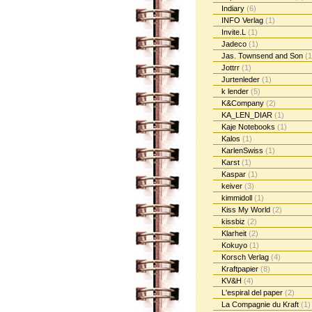
Indiary
(6)
INFO Verlag
(1)
Invite.L
(1)
Jadeco
(1)
Jas. Townsend and Son
(1
Jottrr
(1)
Jurtenleder
(1)
k lender
(5)
K&Company
(2)
KA_LEN_DIAR
(1)
Kaje Notebooks
(1)
Kalos
(1)
KarlenSwiss
(1)
Karst
(1)
Kaspar
(1)
keiver
(3)
kimmidoll
(1)
Kiss My World
(2)
kissbiz
(2)
Klarheit
(2)
Kokuyo
(1)
Korsch Verlag
(4)
Kraftpapier
(8)
KV&H
(4)
L'espiral del paper
(2)
La Compagnie du Kraft
(1)