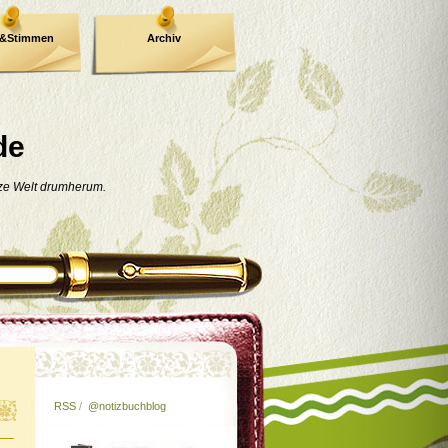
e&Stimmen
Archiv
de
nze Welt drumherum.
RSS
/
@notizbuchblog