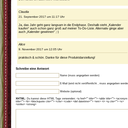
Claudia
21. September 2017 um 11:17 Uhr
Ja, das Jahr geht ganz langsam in die Endphase. Deshalb steht „Kalender
kaufen“ auch schon ganz groß auf meiner To-Do-Liste. Alternativ ginge aber
auch „Kalender gewinnen“ ;-)
Alice
9. November 2017 um 12:05 Uhr
praktisch & schön. Danke für diese Produktdarstellung!
Schreibe eine Antwort
Name (muss angegeben werden)
E-Mail (wird nicht veröffentlicht , muss angegeben werde
Website (optional)
XHTML:
Du kannst diese HTML Tags verwenden: <a href="" title=""> <abbr title=""> <acronym
title=""> <b> <blockquote cite=""> <cite> <code> <del datetime=""> <em> <i> <q cite=""> <s>
<strike> <strong>