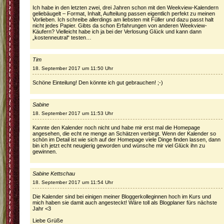
Ich habe in den letzten zwei, drei Jahren schon mit den Weekview-Kalendern
geliebäugelt – Format, Inhalt, Aufteilung passen eigentlich perfekt zu meinen
Vorlieben. Ich schreibe allerdings am liebsten mit Füller und dazu passt halt
nicht jedes Papier. Gibts da schon Erfahrungen von anderen Weekview-
Käufern? Vielleicht habe ich ja bei der Verlosung Glück und kann dann
„kostenneutral“ testen…
Tim
18. September 2017 um 11:50 Uhr
Schöne Einteilung! Den könnte ich gut gebrauchen! ;-)
Sabine
18. September 2017 um 11:53 Uhr
Kannte den Kalender noch nicht und habe mir erst mal die Homepage
angesehen, die echt ne menge an Schätzen verbirgt. Wenn der Kalender so
schön im Detail ist wie sich auf der Homepage viele Dinge finden lassen, dann
bin ich jetzt echt neugierig geworden und wünsche mir viel Glück ihn zu
gewinnen.
Sabine Kettschau
18. September 2017 um 11:54 Uhr
Die Kalender sind bei einigen meiner Bloggerkolleginnen hoch im Kurs und
mich haben sie damit auch angesteckt! Wäre toll als Blogplaner fürs nächste
Jahr <3
Liebe Grüße