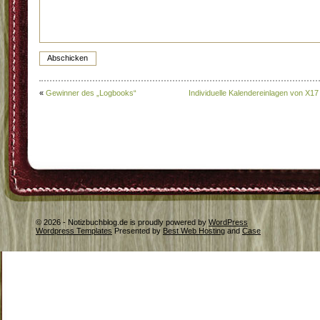
«
Gewinner des „Logbooks“
Individuelle Kalendereinlagen von X17
© 2026 - Notizbuchblog.de is proudly powered by
WordPress
Wordpress Templates
Presented by
Best Web Hosting
and
Case