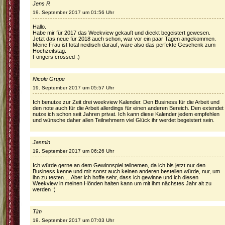
Jens R
19. September 2017 um 01:56 Uhr
Hallo.
Habe mir für 2017 das Weekview gekauft und dieekt begeistert gewesen.
Jetzt das neue für 2018 auch schon, war vor ein paar Tagen angekommen.
Meine Frau ist total neidisch darauf, wäre also das perfekte Geschenk zum
Hochzeitstag.
Fongers crossed :)
Nicole Grupe
19. September 2017 um 05:57 Uhr
Ich benutze zur Zeit drei weekview Kalender. Den Business für die Arbeit und
den note auch für die Arbeit allerdings für einen anderen Bereich. Den extendet
nutze ich schon seit Jahren privat. Ich kann diese Kalender jedem empfehlen
und wünsche daher allen Teilnehmern viel Glück ihr werdet begeistert sein.
Jasmin
19. September 2017 um 06:26 Uhr
Ich würde gerne an dem Gewinnspiel teilnemen, da ich bis jetzt nur den
Business kenne und mir sonst auch keinen anderen bestellen würde, nur, um
ihn zu testen….Aber ich hoffe sehr, dass ich gewinne und ich diesen
Weekview in meinen Hönden halten kann um mit ihm nächstes Jahr alt zu
werden :)
Tim
19. September 2017 um 07:03 Uhr