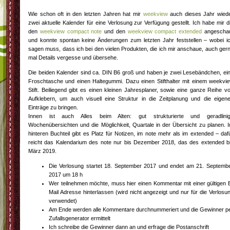
Wie schon oft in den letzten Jahren hat mir
weekview
auch dieses Jahr wied
zwei aktuelle Kalender für eine Verlosung zur Verfügung gestellt. Ich habe mir d
den
weekview compact note
und den
weekview compact extended
angescha
und konnte spontan keine Änderungen zum letzten Jahr feststellen – wobei i
sagen muss, dass ich bei den vielen Produkten, die ich mir anschaue, auch ger
mal Details vergesse und übersehe.
Die beiden Kalender sind ca. DIN B6 groß und haben je zwei Lesebändchen, ei
Froschtasche und einen Haltegummi. Dazu einen Stifthalter mit einem weekvi
Stift. Beiliegend gibt es einen kleinen Jahresplaner, sowie eine ganze Reihe v
Aufklebern, um auch visuell eine Struktur in die Zeitplanung und die eigen
Einträge zu bringen.
Innen ist auch Alles beim Alten: gut strukturierte und geradlini
Wochenübersichten und die Möglichkeit, Quartale in der Übersicht zu planen. 
hinteren Buchteil gibt es Platz für Notizen, im note mehr als im extended – daf
reicht das Kalendarium des note nur bis Dezember 2018, das des extended b
März 2019.
Die Verlosung startet 18. September 2017 und endet am 21. Septemb
2017 um 18 h
Wer teilnehmen möchte, muss hier einen Kommentar mit einer gültigen 
Mail Adresse hinterlassen (wird nicht angezeigt und nur für die Verlosu
verwendet)
Am Ende werden alle Kommentare durchnummeriert und die Gewinner p
Zufallsgenerator ermittelt
Ich schreibe die Gewinner dann an und erfrage die Postanschrift