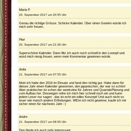
Maria P.
20. September 2017 um 20:55 Uhr
Genau die richtige Grösse. Schicke Kalender. Über einen Gewinn würde ich
mich sehr freuen.
Piwi
20. September 2017 um 21:36 Uhr
Superschöne Kalender. Dann flitz ich auch noch schnell in den Lostopf und
würd mich riesig freuen, wenn mein Kommentar gewinnen würde.
Anita
21. September 2017 um 07:55 Uhr
Moin ich hatte den 2016 im Einsatz und fand den richtig gut. Habe dann für
dieses Jahr einen Kalender gewonnen, den japanischen, der war so schön!
Aber praktischer ist schon der weekview für Jahres und QuartalsPlanung und
vom Aufbau her. Deswegen reihe ich mich hier schnell noch ein und kann
jedem Leser nur sagen : das ist echt ein tolles Konzept! Und auch nicht so
teuer wie manch andere Erfindungen. WEnn ich nicht gewinne, kaufe ich mir
sicher einen für nächstes Jahr.:-)
Andre
21. September 2017 um 08:50 Uhr
Den fände ich auch sehr interessant.