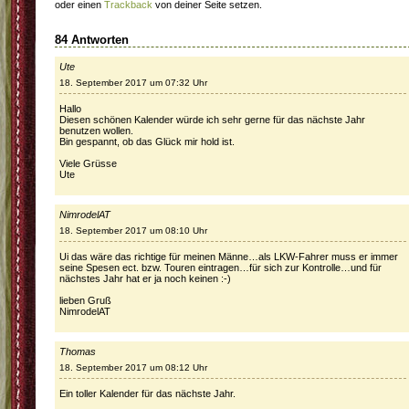
oder einen
Trackback
von deiner Seite setzen.
84 Antworten
Ute
18. September 2017 um 07:32 Uhr
Hallo
Diesen schönen Kalender würde ich sehr gerne für das nächste Jahr
benutzen wollen.
Bin gespannt, ob das Glück mir hold ist.
Viele Grüsse
Ute
NimrodelAT
18. September 2017 um 08:10 Uhr
Ui das wäre das richtige für meinen Männe…als LKW-Fahrer muss er immer
seine Spesen ect. bzw. Touren eintragen…für sich zur Kontrolle…und für
nächstes Jahr hat er ja noch keinen :-)
lieben Gruß
NimrodelAT
Thomas
18. September 2017 um 08:12 Uhr
Ein toller Kalender für das nächste Jahr.