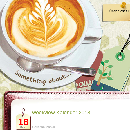
Über dieses 
E-Book
weekview Kalender 2018
18
Christian Mähler
Sep.