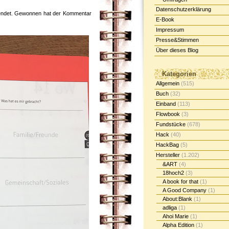
Datenschutzerklärung
endet. Gewonnen hat der Kommentar
E-Book
Impressum
Presse&Stimmen
Über dieses Blog
Kategorien
Allgemein
(515)
Buch
(32)
Einband
(113)
Flowbook
(3)
Fundstücke
(678)
Hack
(40)
HackBag
(5)
Hersteller
(1.202)
&ART
(4)
18hoch2
(3)
A book for that
(1)
A Good Company
(1)
About:Blank
(1)
adliga
(1)
Ahoi Marie
(1)
Alpha Edition
(1)