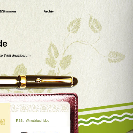
e&Stimmen
Archiv
de
nze Welt drumherum.
RSS
/
@notizbuchblog