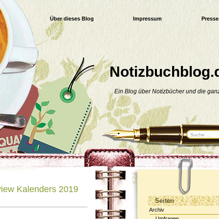
Über dieses Blog
Impressum
Press
E-Book
Datenschutzerklärung
Notizbuchblog.
Ein Blog über Notizbücher und die ga
iew Kalenders 2019
Seiten
Archiv
Umfragen