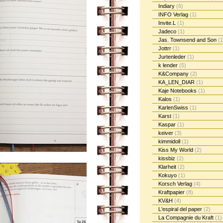
Indiary
(6)
INFO Verlag
(1)
Invite.L
(1)
Jadeco
(1)
Jas. Townsend and Son
(1
Jottrr
(1)
Jurtenleder
(1)
k lender
(5)
K&Company
(2)
KA_LEN_DIAR
(1)
Kaje Notebooks
(1)
Kalos
(1)
KarlenSwiss
(1)
Karst
(1)
Kaspar
(1)
keiver
(3)
kimmidoll
(1)
Kiss My World
(2)
kissbiz
(2)
Klarheit
(2)
Kokuyo
(1)
Korsch Verlag
(4)
Kraftpapier
(8)
KV&H
(4)
L'espiral del paper
(2)
La Compagnie du Kraft
(1)