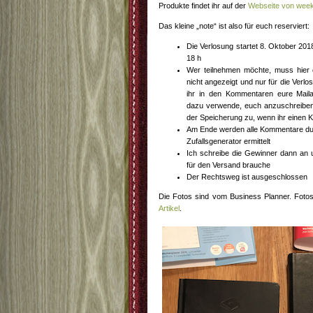
Produkte findet ihr auf der
Webseite von wee
Das kleine „note“ ist also für euch reserviert:
Die Verlosung startet 8. Oktober 20
18 h
Wer teilnehmen möchte, muss hier 
nicht angezeigt und nur für die Verlo
ihr in den Kommentaren eure Maila
dazu verwende, euch anzuschreiben, 
der Speicherung zu, wenn ihr einen K
Am Ende werden alle Kommentare du
Zufallsgenerator ermittelt
Ich schreibe die Gewinner dann an un
für den Versand brauche
Der Rechtsweg ist ausgeschlossen
Die Fotos sind vom Business Planner. Fotos
Artikel
.