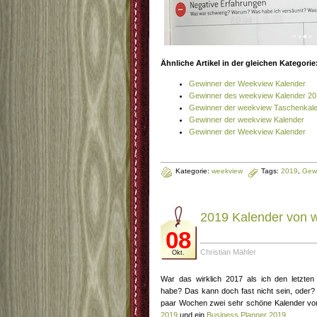
Ähnliche Artikel in der gleichen Kategorie
Gewinner der Weekview Kalender
Gewinner des weekview Kalender 2
Gewinner der weekview Taschenkal
Gewinner der weekview Kalender
Gewinner der Weekview Kalender
Kategorie:
weekview
Tags:
2019
,
Gew
2019 Kalender von 
08
Christian Mähler
Okt.
War das wirklich 2017 als ich den letzten
habe? Das kann doch fast nicht sein, oder? 
paar Wochen zwei sehr schöne Kalender von
2019
und ein
Business Planner 2019
.