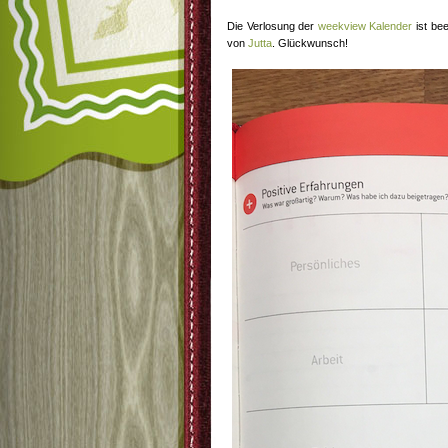
Die Verlosung der
weekview Kalender
ist be
von
Jutta
. Glückwunsch!