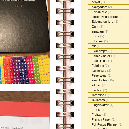
ecojot
(1)
ecosystem
(2)
Edition 402
(2)
edition Büchergilde
(2)
Éditions du livre
(1)
Elum
(1)
emadam
(9)
Epica
(2)
Ethic Art
(1)
etk
(1)
Exacompta
(3)
Faber Castell
(1)
Fabio Ricci
(1)
Fabriano
(2)
fashionary
(2)
Feuerwear
(1)
Field Notes
(15)
Filofax
(2)
Findling
(2)
fiorentina
(1)
flexinotes
(1)
Flügelblätter
(1)
Frank.
(1)
Freitag
(1)
French Paper
(1)
Full Focus Planner
(1)