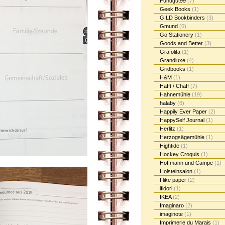
Fundgut99
(7)
Geek Books
(1)
GILD Bookbinders
(3)
Gmund
(6)
Go Stationery
(1)
Goods and Better
(3)
Grafolita
(1)
Grandluxe
(4)
Gridbooks
(1)
H&M
(1)
Häfft / Chäff
(7)
Hahnemühle
(19)
halaby
(6)
Happily Ever Paper
(2)
HappySelf Journal
(1)
Herlitz
(1)
Herzogsägemühle
(1)
Hightide
(1)
Hockey Croquis
(1)
Hoffmann und Campe
(1)
Holsteinsalon
(1)
I like paper
(2)
ifidori
(1)
IKEA
(2)
Imaginaro
(2)
imaginote
(1)
Imprimerie du Marais
(1)