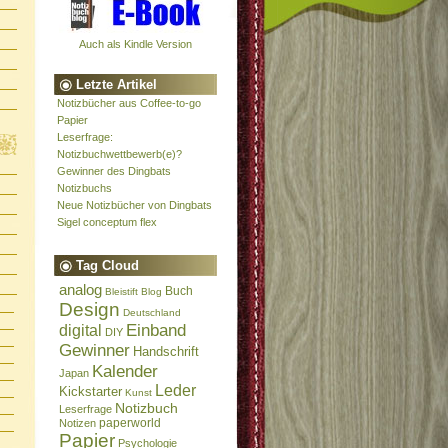
Auch als Kindle Version
Letzte Artikel
Notizbücher aus Coffee-to-go
Papier
Leserfrage:
Notizbuchwettbewerb(e)?
Gewinner des Dingbats
Notizbuchs
Neue Notizbücher von Dingbats
Sigel conceptum flex
Tag Cloud
analog
Buch
Bleistift
Blog
Design
Deutschland
Einband
digital
DIY
Gewinner
Handschrift
Kalender
Japan
Leder
Kickstarter
Kunst
Notizbuch
Leserfrage
paperworld
Notizen
Papier
Psychologie