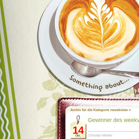
Archiv für die Kategorie »weekview «
Gewinner des weekv
14
Christian Mähler
Okt.