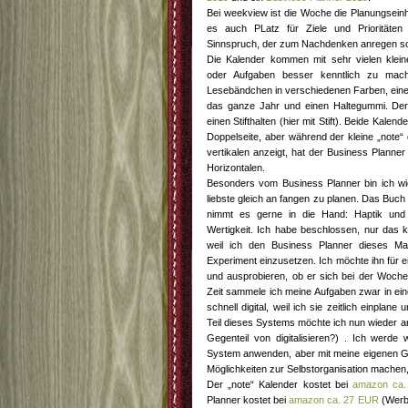
Bei weekview ist die Woche die Planungseinhe
es auch PLatz für Ziele und Prioritäte
Sinnspruch, der zum Nachdenken anregen sol
Die Kalender kommen mit sehr vielen klein
oder Aufgaben besser kenntlich zu mac
Lesebändchen in verschiedenen Farben, einen
das ganze Jahr und einen Haltegummi. De
einen Stifthalten (hier mit Stift). Beide Kale
Doppelseite, aber während der kleine „note“ 
vertikalen anzeigt, hat der Business Planner 
Horizontalen.
Besonders vom Business Planner bin ich w
liebste gleich an fangen zu planen. Das Bu
nimmt es gerne in die Hand: Haptik und
Wertigkeit. Ich habe beschlossen, nur das k
weil ich den Business Planner dieses Ma
Experiment einzusetzen. Ich möchte ihn für 
und ausprobieren, ob er sich bei der Woch
Zeit sammele ich meine Aufgaben zwar in ei
schnell digital, weil ich sie zeitlich einplan
Teil dieses Systems möchte ich nun wieder an
Gegenteil von digitalisieren?) . Ich werd
System anwenden, aber mit meine eigenen Ge
Möglichkeiten zur Selbstorganisation machen,
Der „note“ Kalender kostet bei
amazon ca
Planner kostet bei
amazon ca. 27 EUR
(Werbe