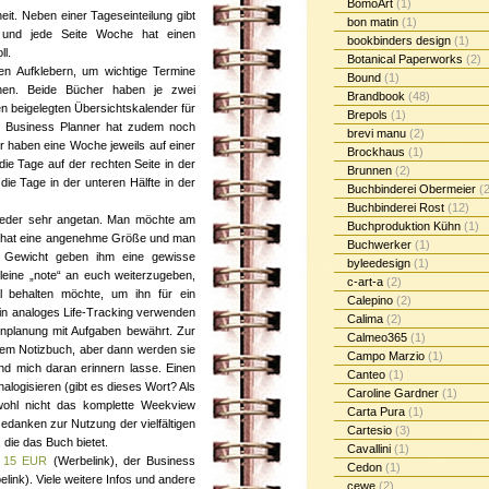
BomoArt
(1)
it. Neben einer Tageseinteilung gibt
bon matin
(1)
n und jede Seite Woche hat einen
bookbinders design
(1)
l.
Botanical Paperworks
(2)
en Aufklebern, um wichtige Termine
Bound
(1)
hen. Beide Bücher haben je zwei
Brandbook
(48)
 beigelegten Übersichtskalender für
Brepols
(1)
r Business Planner hat zudem noch
brevi manu
(2)
nder haben eine Woche jeweils auf einer
Brockhaus
(1)
die Tage auf der rechten Seite in der
Brunnen
(2)
die Tage in der unteren Hälfte in der
Buchbinderei Obermeier
(2
Buchbinderei Rost
(12)
ieder sehr angetan. Man möchte am
Buchproduktion Kühn
(1)
ch hat eine angenehme Größe und man
Buchwerker
(1)
 Gewicht geben ihm eine gewisse
byleedesign
(1)
leine „note“ an euch weiterzugeben,
c-art-a
(2)
l behalten möchte, um ihn für ein
Calepino
(2)
ein analoges Life-Tracking verwenden
Calima
(2)
enplanung mit Aufgaben bewährt. Zur
Calmeo365
(1)
nem Notizbuch, aber dann werden sie
Campo Marzio
(1)
e und mich daran erinnern lasse. Einen
Canteo
(1)
alogisieren (gibt es dieses Wort? Als
Caroline Gardner
(1)
e wohl nicht das komplette Weekview
Carta Pura
(1)
danken zur Nutzung der vielfältigen
Cartesio
(3)
 die das Buch bietet.
Cavallini
(1)
. 15 EUR
(Werbelink), der Business
Cedon
(1)
link). Viele weitere Infos und andere
cewe
(2)