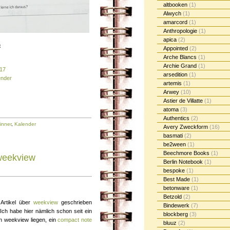
altbooken
(1)
Alwych
(1)
amarcord
(1)
Anthropologie
(1)
apica
(2)
:
Appointed
(2)
Arche Blancs
(1)
Archie Grand
(1)
017
arsedition
(1)
ender
artemis
(1)
Arwey
(10)
Astier de Villatte
(1)
atoma
(3)
Authentics
(2)
inner
,
Kalender
Avery Zweckform
(16)
basmati
(2)
be2ween
(1)
Beechmore Books
(1)
weekview
Berlin Notebook
(1)
bespoke
(1)
Best Made
(1)
betonware
(1)
Betzold
(2)
 Artikel über
weekview
geschrieben
Bindewerk
(7)
Ich habe hier nämlich schon seit ein
blockberg
(3)
 weekview liegen, ein
compact note
bluuz
(2)