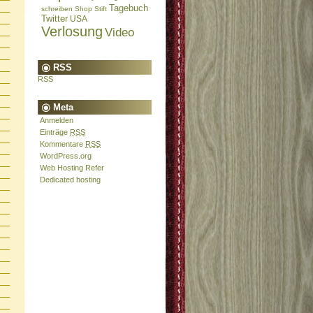
Tagebuch
schreiben
Shop
Stift
Twitter
USA
Verlosung
Video
RSS
RSS
Meta
Anmelden
Einträge
RSS
Kommentare
RSS
WordPress.org
Web Hosting Refer
Dedicated hosting