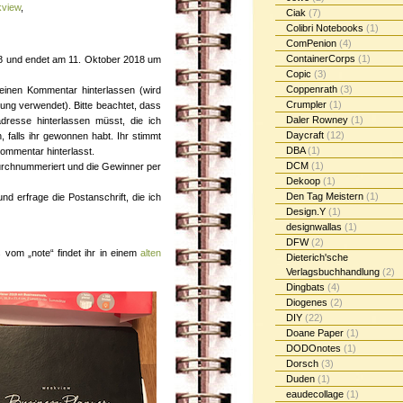
kview
,
Ciak
(7)
Colibri Notebooks
(1)
ComPenion
(4)
ContainerCorps
(1)
18 und endet am 11. Oktober 2018 um
Copic
(3)
Coppenrath
(3)
einen Kommentar hinterlassen (wird
Crumpler
(1)
sung verwendet). Bitte beachtet, dass
Daler Rowney
(1)
dresse hinterlassen müsst, die ich
Daycraft
(12)
falls ihr gewonnen habt. Ihr stimmt
DBA
(1)
ommentar hinterlasst.
DCM
(1)
rchnummeriert und die Gewinner per
Dekoop
(1)
Den Tag Meistern
(1)
d erfrage die Postanschrift, die ich
Design.Y
(1)
designwallas
(1)
DFW
(2)
 vom „note“ findet ihr in einem
alten
Dieterich'sche
Verlagsbuchhandlung
(2)
Dingbats
(4)
Diogenes
(2)
DIY
(22)
Doane Paper
(1)
DODOnotes
(1)
Dorsch
(3)
Duden
(1)
eaudecollage
(1)