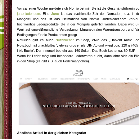
Vor ca. einer Woche meldete sich Nomio bei mir. Sie ist die Geschäftsführerin v
jurtenleder.com
. Eine
Jurte
ist das traditionelle Zelt der Nomaden, u.a. in d
Mongolei und das ist das Heimatland von Nomio. Jurtenleder.com verkau
hochwertige Lederprodukte, die in der Mongolei gefertigt werden. Dabei wird u.
Wert auf umweltfreundliche Verpackung, klimaneutralen Warentransport und fai
Bedingungen für die Produzenten gelegt.
Natürlich gibt es auch
Notizbücher
im Shop, etwa das „Habicht Antik“: d
Notizbuch ist „nachfüllbar“, etwas größer als DIN A5 und wiegt „ca. 120 g (405
inkl. Buch)“. Der Innenteil besteht aus 160 Seiten. Das Buch kostet ca. 60 EUR.
Wenn ihr Leder mögt und besondere Lederwaren sucht, dann lohnt sich ein Bli
in den Shop (es gibt z.B. auch Federmäppchen).
Ähnliche Artikel in der gleichen Kategorie: