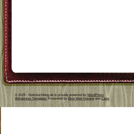
© 2026 - Notizbuchblog.de is proudly powered by
WordPress
Wordpress Templates
Presented by
Best Web Hosting
and
Case