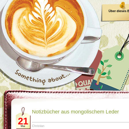
Über dieses 
E-Book
Notizbücher aus mongolischem Leder
21
Christian
Mai