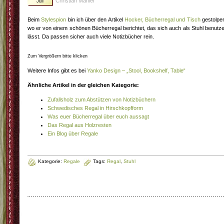
Christian Mähler
Juli
Beim
Stylespion
bin ich über den Artikel
Hocker, Bücherregal und Tisch
gestolper
wo er von einem schönen Bücherregal berichtet, das sich auch als Stuhl benutz
lässt. Da passen sicher auch viele Notizbücher rein.
Zum Vergrößern bitte klicken
Weitere Infos gibt es bei
Yanko Design – „Stool, Bookshelf, Table“
Ähnliche Artikel in der gleichen Kategorie:
Zufallsholz zum Abstützen von Notizbüchern
Schwedisches Regal in Hirschkopfform
Was euer Bücherregal über euch aussagt
Das Regal aus Holzresten
Ein Blog über Regale
Kategorie:
Regale
Tags:
Regal
,
Stuhl