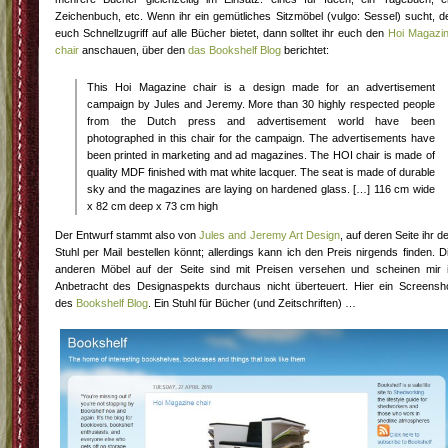
Zeichenbuch, etc. Wenn ihr ein gemütliches Sitzmöbel (vulgo: Sessel) sucht, d
euch Schnellzugriff auf alle Bücher bietet, dann solltet ihr euch den
Hoi Magazi
chair
anschauen, über den
das Bookshelf Blog
berichtet:
This Hoi Magazine chair is a design made for an advertisement
campaign by Jules and Jeremy. More than 30 highly respected people
from the Dutch press and advertisement world have been
photographed in this chair for the campaign. The advertisements have
been printed in marketing and ad magazines. The HOI chair is made of
quality MDF finished with mat white lacquer. The seat is made of durable
sky and the magazines are laying on hardened glass. […] 116 cm wide
x 82 cm deep x 73 cm high
Der Entwurf stammt also von
Jules and Jeremy Art Design
, auf deren Seite ihr d
Stuhl per Mail bestellen könnt; allerdings kann ich den Preis nirgends finden. D
anderen Möbel auf der Seite sind mit Preisen versehen und scheinen mir 
Anbetracht des Designaspekts durchaus nicht überteuert. Hier ein Screensh
des
Bookshelf Blog
. Ein Stuhl für Bücher (und Zeitschriften) …