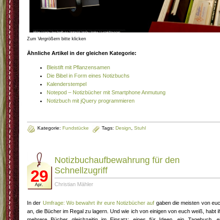
Zum Vergrößern bitte klicken
Ähnliche Artikel in der gleichen Kategorie:
Bleistift mit Pflanzensamen
Die Bibel in Form eines Notizbuchs
Kalenderstempel
Notepod – Notizbücher mit Smartphone Anmutung
Notizbuch mit jQuery programmieren
Kategorie:
Fundstücke
Tags:
Design
,
Stuhl
Notizbuchaufbewahrung für den
Schnellzugriff
29
Christian Mähler
Apr.
In der
Umfrage: Wo bewahrt ihr eure Notizbücher auf
gaben die meisten von eu
an, die Bücher im Regal zu lagern. Und wie ich von einigen von euch weiß, habt i
mehrere Bücher gleichzeitig im Einsatz: eines für Ideen, ein Tagebuch, e