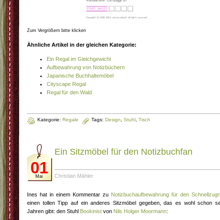
Zum Vergrößern bitte klicken
Ähnliche Artikel in der gleichen Kategorie:
Ein Regal im Gleichgewicht
Aufbewahrung von Notizbüchern
Japanische Buchhaltemöbel
Cityscape Regal
Regal für den Wald
Kategorie:
Regale
Tags:
Design
,
Stuhl
,
Tisch
Ein Sitzmöbel für den Notizbuchfan
01
Christian Mähler
Mai
Ines hat in einem Kommentar zu
Notizbuchaufbewahrung für den Schnellzugri
einen tollen Tipp auf ein anderes Sitzmöbel gegeben, das es wohl schon se
Jahren gibt: den Stuhl
Bookinist
von
Nils Holger Moormann
: