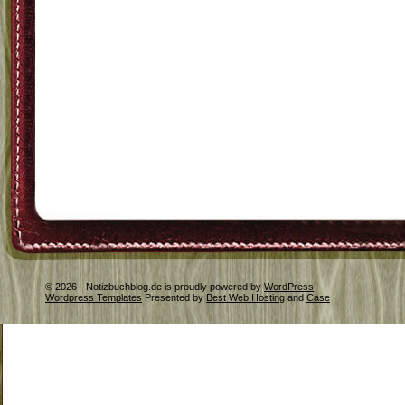
© 2026 - Notizbuchblog.de is proudly powered by
WordPress
Wordpress Templates
Presented by
Best Web Hosting
and
Case