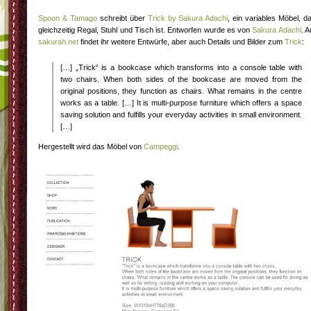
Spoon & Tamago
schreibt über
Trick by Sakura Adachi
, ein variables Möbel, d
gleichzeitig Regal, Stuhl und Tisch ist. Entworfen wurde es von
Sakura Adachi
. A
sakurah.net
findet ihr weitere Entwürfe, aber auch Details und Bilder zum
Trick
:
[…] „Trick“ is a bookcase which transforms into a console table with
two chairs. When both sides of the bookcase are moved from the
original positions, they function as chairs. What remains in the centre
works as a table. […] It is multi-purpose furniture which offers a space
saving solution and fulfills your everyday activities in small environment.
[…]
Hergestellt wird das Möbel von
Campeggi
.