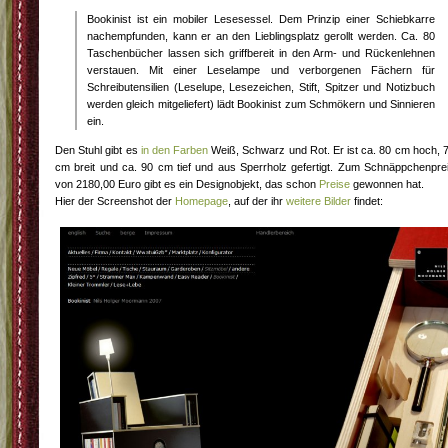
Bookinist ist ein mobiler Lesesessel. Dem Prinzip einer Schiebkarre
nachempfunden, kann er an den Lieblingsplatz gerollt werden. Ca. 80
Taschenbücher lassen sich griffbereit in den Arm- und Rückenlehnen
verstauen. Mit einer Leselampe und verborgenen Fächern für
Schreibutensilien (Leselupe, Lesezeichen, Stift, Spitzer und Notizbuch
werden gleich mitgeliefert) lädt Bookinist zum Schmökern und Sinnieren
ein.
Den Stuhl gibt es
in den Farben
Weiß, Schwarz und Rot. Er ist ca. 80 cm hoch, 
cm breit und ca. 90 cm tief und aus Sperrholz gefertigt. Zum Schnäppchenpre
von 2180,00 Euro gibt es ein Designobjekt, das schon
Preise
gewonnen hat.
Hier der Screenshot der
Homepage
, auf der ihr
weitere Bilder
findet: