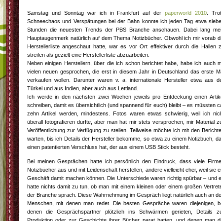
Samstag und Sonntag war ich in Frankfurt auf der
paperworld 2010
. Tro
Schneechaos und Verspätungen bei der Bahn konnte ich jeden Tag etwa sieb
Stunden die neuesten Trends der PBS Branche anschauen. Dabei lang me
Hauptaugenmerk natürlich auf dem Thema Notizbücher. Obwohl ich mir vorab d
Herstellerliste angeschaut hatte, war es vor Ort effektiver durch die Hallen 
streifen als gezielt eine Herstellerliste abzuarbeiten.
Neben einigen Herstellern, über die ich schon berichtet habe, habe ich auch m
vielen neuen gesprochen, die erst in diesem Jahr in Deutschland das erste M
verkaufen wollen. Darunter waren v. a. internationale Hersteller etwa aus d
Türkei und aus Indien, aber auch aus Lettland.
Ich werde in den nächsten zwei Wochen jeweils pro Entdeckung einen Artik
schreiben, damit es übersichtlich (und spannend für euch) bleibt – es müssten c
zehn Artikel werden, mindestens. Fotos waren etwas schwierig, weil ich nic
überall fotografieren durfte, aber man hat mir stets versprochen, mir Material z
Veröffentlichung zur Verfügung zu stellen. Teilweise möchte ich mit den Bericht
warten, bis ich Details der Hersteller bekomme, so etwa zu einem Notizbuch, d
einen patentierten Verschluss hat, der aus einem USB Stick besteht.
Bei meinen Gesprächen hatte ich persönlich den Eindruck, dass viele Firm
Notizbücher aus und mit Leidenschaft herstellen, andere vielleicht eher, weil sie e
Geschäft damit machen können. Die Unterschiede waren richtig spürbar – und 
hatte nichts damit zu tun, ob man mit einem kleinen oder einem großen Vertret
der Branche sprach. Diese Wahrnehmung im Gespräch liegt natürlich auch an d
Menschen, mit denen man redet. Die besten Gespräche waren diejenigen, b
denen die Gesprächspartner plötzlich ins Schwärmen gerieten, Details z
Produktion oder zur Geschichte ihrer Bücher parat hatten, und denen man d