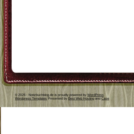
© 2026 - Notizbuchblog.de is proudly powered by
WordPress
Wordpress Templates
Presented by
Best Web Hosting
and
Case