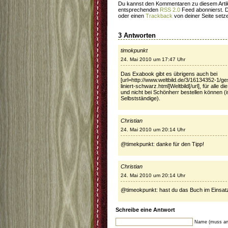
Du kannst den Kommentaren zu diesem Artik
entsprechenden
RSS 2.0
Feed abonnierst. 
oder einen
Trackback
von deiner Seite setz
3 Antworten
timokpunkt
24. Mai 2010 um 17:47 Uhr
Das Exabook gibt es übrigens auch bei
[url=http://www.weltbild.de/3/16134352-1/g
liniert-schwarz.html]Weltbild[/url], für alle di
und nicht bei Schönherr bestellen können (ist
Selbstständige).
Christian
24. Mai 2010 um 20:14 Uhr
@timekpunkt: danke für den Tipp!
Christian
24. Mai 2010 um 20:14 Uhr
@timeokpunkt: hast du das Buch im Einsatz? 
Schreibe eine Antwort
Name (muss an