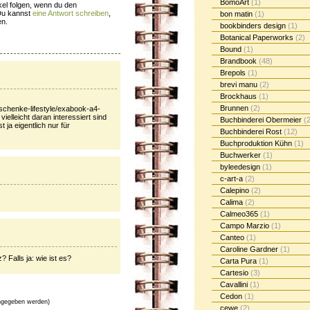
BomoArt
(1)
el folgen, wenn du den
Du kannst
eine Antwort schreiben
,
bon matin
(1)
en.
bookbinders design
(1)
Botanical Paperworks
(2)
Bound
(1)
Brandbook
(48)
Brepols
(1)
brevi manu
(2)
Brockhaus
(1)
Brunnen
(2)
eschenke-lifestyle/exabook-a4-
e vielleicht daran interessiert sind
Buchbinderei Obermeier
(2
 ja eigentlich nur für
Buchbinderei Rost
(12)
Buchproduktion Kühn
(1)
Buchwerker
(1)
byleedesign
(1)
c-art-a
(2)
Calepino
(2)
Calima
(2)
Calmeo365
(1)
Campo Marzio
(1)
Canteo
(1)
Caroline Gardner
(1)
Falls ja: wie ist es?
Carta Pura
(1)
Cartesio
(3)
Cavallini
(1)
Cedon
(1)
gegeben werden)
cewe
(2)