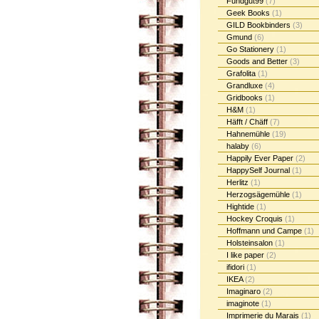
Fundgut99
(7)
Geek Books
(1)
GILD Bookbinders
(3)
Gmund
(6)
Go Stationery
(1)
Goods and Better
(3)
Grafolita
(1)
Grandluxe
(4)
Gridbooks
(1)
H&M
(1)
Häfft / Chäff
(7)
Hahnemühle
(19)
halaby
(6)
Happily Ever Paper
(2)
HappySelf Journal
(1)
Herlitz
(1)
Herzogsägemühle
(1)
Hightide
(1)
Hockey Croquis
(1)
Hoffmann und Campe
(1)
Holsteinsalon
(1)
I like paper
(2)
ifidori
(1)
IKEA
(2)
Imaginaro
(2)
imaginote
(1)
Imprimerie du Marais
(1)