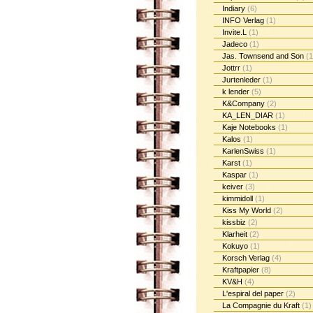
Indiary
(6)
INFO Verlag
(1)
Invite.L
(1)
Jadeco
(1)
Jas. Townsend and Son
(1
Jottrr
(1)
Jurtenleder
(1)
k lender
(5)
K&Company
(2)
KA_LEN_DIAR
(1)
Kaje Notebooks
(1)
Kalos
(1)
KarlenSwiss
(1)
Karst
(1)
Kaspar
(1)
keiver
(3)
kimmidoll
(1)
Kiss My World
(2)
kissbiz
(2)
Klarheit
(2)
Kokuyo
(1)
Korsch Verlag
(4)
Kraftpapier
(8)
KV&H
(4)
L'espiral del paper
(2)
La Compagnie du Kraft
(1)