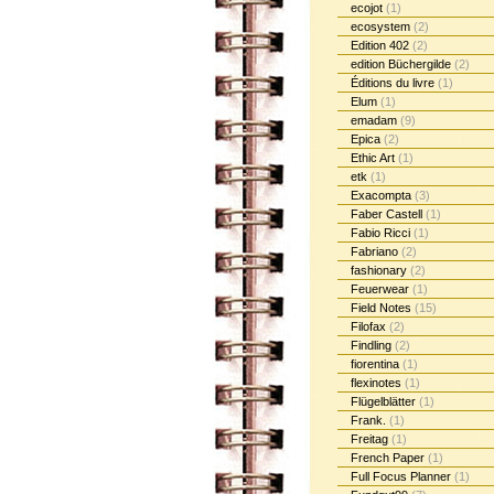
ecojot
(1)
ecosystem
(2)
Edition 402
(2)
edition Büchergilde
(2)
Éditions du livre
(1)
Elum
(1)
emadam
(9)
Epica
(2)
Ethic Art
(1)
etk
(1)
Exacompta
(3)
Faber Castell
(1)
Fabio Ricci
(1)
Fabriano
(2)
fashionary
(2)
Feuerwear
(1)
Field Notes
(15)
Filofax
(2)
Findling
(2)
fiorentina
(1)
flexinotes
(1)
Flügelblätter
(1)
Frank.
(1)
Freitag
(1)
French Paper
(1)
Full Focus Planner
(1)