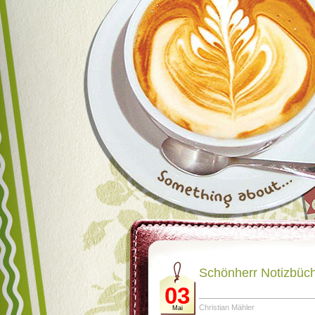
Schönherr Notizbüc
03
Christian Mähler
Mai