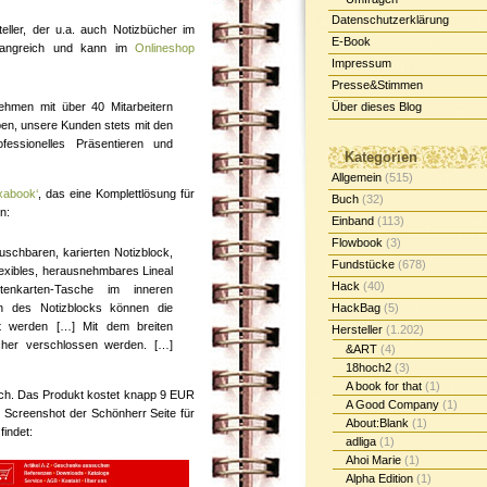
Datenschutzerklärung
teller, der u.a. auch Notizbücher im
E-Book
mfangreich und kann im
Onlineshop
Impressum
Presse&Stimmen
nehmen mit über 40 Mitarbeitern
Über dieses Blog
ben, unsere Kunden stets mit den
essionelles Präsentieren und
Kategorien
Allgemein
(515)
xabook‘
, das eine Komplettlösung für
Buch
(32)
n:
Einband
(113)
Flowbook
(3)
uschbaren, karierten Notizblock,
Fundstücke
(678)
flexibles, herausnehmbares Lineal
Hack
(40)
enkarten-Tasche im inneren
n des Notizblocks können die
HackBag
(5)
llt werden […] Mit dem breiten
Hersteller
(1.202)
her verschlossen werden. […]
&ART
(4)
18hoch2
(3)
A book for that
(1)
lich. Das Produkt kostet knapp 9 EUR
A Good Company
(1)
 Screenshot der Schönherr Seite für
About:Blank
(1)
findet:
adliga
(1)
Ahoi Marie
(1)
Alpha Edition
(1)