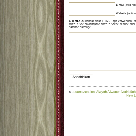
E-Mail (wird ni
Website (option
XHTML:
Du kannst diese HTML Tags verwenden: <a hr
title=""> <b> <blockquote cite=""> <cite> <code> <del
<strike> <strong>
«
Leserrezension: Alwych Allwetter Notizbüch
New L