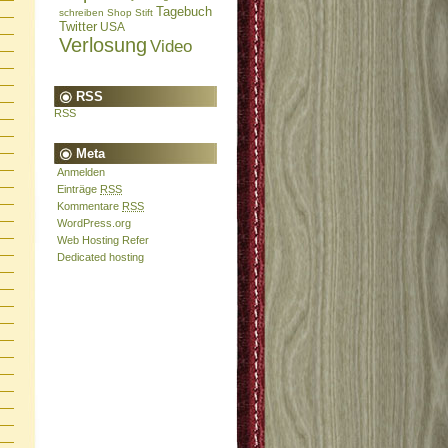
Tagebuch
schreiben
Shop
Stift
Twitter
USA
Verlosung
Video
RSS
RSS
Meta
Anmelden
Einträge
RSS
Kommentare
RSS
WordPress.org
Web Hosting Refer
Dedicated hosting