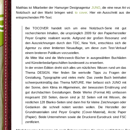
Matthias ist Mitarbeiter der Hamurger Designagentur
JUNO
, die eine neue Art v
Notizbuch auf den Markt bringen wird:
to cover
. Hier ein Ausschnitt aus d
entsprechenden PR-Text:
Bei TOCOVER handelt sich um eine Notizbuch-Serie mit gut
recherchierten Inhalten, die ursprünglich 2009 für den Papierhersteller
Peyer Graphic realisiert wurde. Aufgrund der großen Resonanz und
den Auszeichnungen durch den TDC, New York, entschloss sich die
Agentur zu einer limitierten Neuauflage, um diese zum Test-Verkauf
einem breiteren Publikum vorzustellen.
Ab Mitte Mai sind die Mehrzweck-Bücher in ausgewählten Buchläden
und Künstlerbedarfgeschäften bundesweit zu erwerben.
In der ersten Edition dreht sich alles um nützliches Wissen rund um das
Thema DESIGN. Hier finden Sie wertvolle Tipps zu Fragen der
Gestaltung, Typographie und vieles mehr. Das zweite Buch beinhaltet
schwerpunktmäßig das Thema NATURE. Hier befasst sich JUNO mit
der Sonne, dem Klima im Allgemeinen, der bewussten Ernährung und
gut durchdachten Gestaltungen. Beide Werke (Format A6) umfassen
insgesamt 150 Seiten, davon sind je 32 Seiten voll mit Wissen, die
restlichen 128 Blanko-Seiten sind dann frei für kleine Zeichnungen oder
Gedanken die schnell notiert werden wollen. Die Hersteller der
Grundmaterialien sind Peyer Graphic (Cover-Material), Arctic Paper
(Papier). Beide Unternehmen sowie die Druckerei Eurodruck sind FSC
zertifiziert.