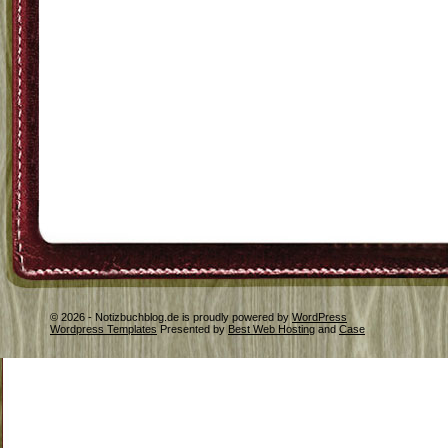
© 2026 - Notizbuchblog.de is proudly powered by
WordPress
Wordpress Templates
Presented by
Best Web Hosting
and
Case