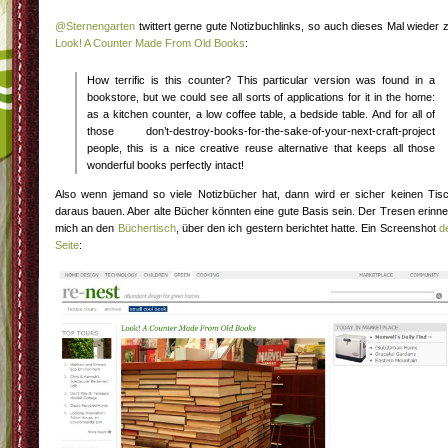
@Sternengarten
twittert gerne gute Notizbuchlinks, so auch dieses Mal wieder 
Look! A Counter Made From Old Books
:
How terrific is this counter? This particular version was found in a
bookstore, but we could see all sorts of applications for it in the home:
as a kitchen counter, a low coffee table, a bedside table. And for all of
those don’t-destroy-books-for-the-sake-of-your-next-craft-project
people, this is a nice creative reuse alternative that keeps all those
wonderful books perfectly intact!
Also wenn jemand so viele Notizbücher hat, dann wird er sicher keinen Tis
daraus bauen. Aber alte Bücher könnten eine gute Basis sein. Der Tresen erinne
mich an den
Büchertisch
, über den ich gestern berichtet hatte. Ein Screenshot
d
Seite
: