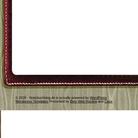
© 2026 - Notizbuchblog.de is proudly powered by
WordPress
Wordpress Templates
Presented by
Best Web Hosting
and
Case