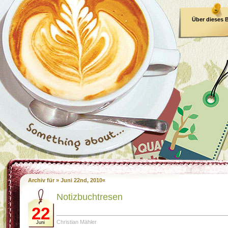
Über dieses 
E-Book
Archiv für » Juni 22nd, 2010«
Notizbuchtresen
22
Christian Mähler
Juni