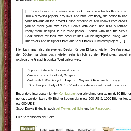
einen etwas
anderen Ansatz
:
[…] Scout Books are customizable pocket-sized notebooks that feature
100% recycled papers, soy inks, and most excitingly, the option to use
your artwork on the cover! Online ordering at scoutbooks.com allows
you to make you own Scout Books with ease, and also purchase
ready-made designs in fun three-packs. Friends who use the Scout
Book format for their own product lines will be highlighted, along with
illustrators and designers from our Scout Books Illustrated project. […]
Hier kann man also ein eigenes Design für den Einband wählen. Die Ausstattu
der Bücher ist dann doch wieder sehr ähnlich zu den Fieldnotes, wobei a
ökologische Gesichtspunkte Wert gelegt wird:
-32 pages + durable chipboard covers
-Manufactured in Portland, Oregon
-Made with 100% Recycled Papers + Soy ink + Renewable Energy
-Sized for portability at 3.5” X 5” with two staples and rounded corners.
Besonders interessant ist der
Konfigurator
, der allerdings erst ab mind. 50 Büche
genutzt werden kann. 50 Bücher kosten dann ca. 200 US $, 1000 Bücher kost
ca. 900 US $.
Scout Books findet ihr auch
bei Twitter
,
bei flickr
und
bei Facebook
.
Hier Screenshots der Seite: