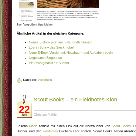
Zum Vergrößern bitte klicken
Ähnliche Artikel in der gleichen Kategorie:
Neues E-Book jetzt auch als Kindle Version
Lost in Sofa – das Steckmöbel
Neue E-Book Version mit Notizbuch- und Aufgabenregeln
Ungeplante Blogpause
Ein Drahtgestellt für Bücher
Kategorie:
Allgemein
Scout Books – ein Fieldnotes-Klon
22
Christian Mähler
Juni
Leserin
Maria
schickt mir einen Link auf die Notizbücher von
Scout Books
. D
Bücher sind den
Fieldnotes
Büchern sehr ähnlich. Scout Books haben allerdin