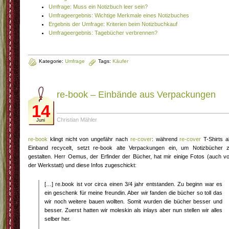
Umfrage: Muss ein Notizbuch leer sein?
Umfrageergebnis: Wichtige Merkmale eines Notizbuches
Ergebnis der Umfrage: Kriterien beim Notizbuchkauf
Umfrageergebnis: Tagebücher verbrennen?
Kategorie:
Umfrage
Tags:
Käufer
re-book – Einbände aus Verpackungen
14
Christian Mähler
Juni
re-book
klingt nicht von ungefähr nach
re-cover
: während
re-cover
T-Shirts a
Einband recycelt, setzt re-book alte Verpackungen ein, um Notizbücher 
gestalten. Herr Oemus, der Erfinder der Bücher, hat mir einige Fotos (auch v
der Werkstatt) und diese Infos zugeschickt:
[…] re.book ist vor circa einen 3/4 jahr entstanden. Zu beginn war es
ein geschenk für meine freundin. Aber wir fanden die bücher so toll das
wir noch weitere bauen wollten. Somit wurden die bücher besser und
besser. Zuerst hatten wir moleskin als inlays aber nun stellen wir alles
selber her.