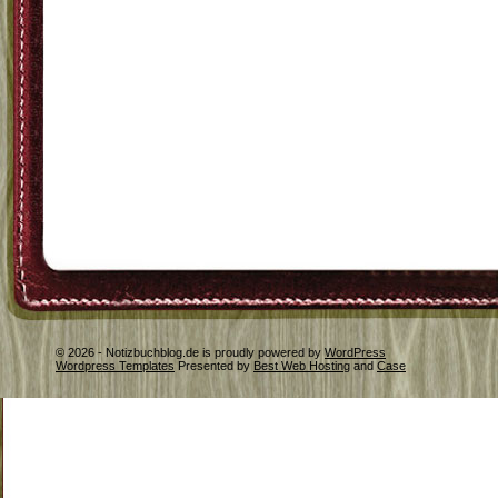
© 2026 - Notizbuchblog.de is proudly powered by
WordPress
Wordpress Templates
Presented by
Best Web Hosting
and
Case