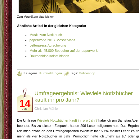
Zum Vergrößern bitte klicken
Ähnliche Artikel in der gleichen Kategorie:
Musik zum Notizbuch
paperworld 2013: Messebilanz
Letterpress Aufschwung
Mehr als 45.000 Besucher auf der paperworld
Daumenkino selbst binden
Kategorie:
Kurzmeldungen
Tags:
Onlineshop
Umfrageergebnis: Wieviele Notizbücher
kauft ihr pro Jahr?
14
Christian Mähler
Juni
Die Umfrage
Wieviele Notizbücher kauft ihr pro Jahr?
habe ich am Samstag Abe
beendet. Bis zu diesem Zeitpunkt hatten 206 Leser teilgenommen. Das Ergebn
ließ mich etwas an den Umfrageoptionen zweifeln: fast 50 % meiner Leser kauf
mehr als vier Notizbücher im Jahr! Womöglich hätte ich „mehr als 10“ oder g