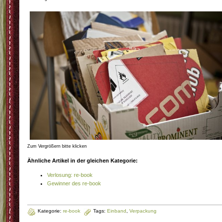
Zum Vergrößern bitte klicken
Ähnliche Artikel in der gleichen Kategorie:
Verlosung: re-book
Gewinner des re-book
Kategorie:
re-book
Tags:
Einband
,
Verpackung