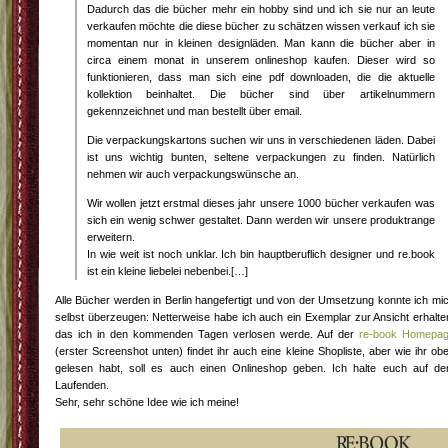
Dadurch das die bücher mehr ein hobby sind und ich sie nur an leute
verkaufen möchte die diese bücher zu schätzen wissen verkauf ich sie
momentan nur in kleinen designläden. Man kann die bücher aber in
circa einem monat in unserem onlineshop kaufen. Dieser wird so
funktionieren, dass man sich eine pdf downloaden, die die aktuelle
kollektion beinhaltet. Die bücher sind über artikelnummern
gekennzeichnet und man bestellt über email.
Die verpackungskartons suchen wir uns in verschiedenen läden. Dabei
ist uns wichtig bunten, seltene verpackungen zu finden. Natürlich
nehmen wir auch verpackungswünsche an.
Wir wollen jetzt erstmal dieses jahr unsere 1000 bücher verkaufen was
sich ein wenig schwer gestaltet. Dann werden wir unsere produktrange
erweitern.
In wie weit ist noch unklar. Ich bin hauptberuflich designer und re.book
ist ein kleine liebelei nebenbei.[…]
Alle Bücher werden in Berlin hangefertigt und von der Umsetzung konnte ich mi
selbst überzeugen: Netterweise habe ich auch ein Exemplar zur Ansicht erhalte
das ich in den kommenden Tagen verlosen werde. Auf der
re-book Homepa
(erster Screenshot unten) findet ihr auch eine kleine Shopliste, aber wie ihr ob
gelesen habt, soll es auch einen Onlineshop geben. Ich halte euch auf d
Laufenden.
Sehr, sehr schöne Idee wie ich meine!