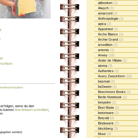
altbooken
(1)
Alwych
(1)
amarcord
(1)
Anthropologie
(1)
apica
(2)
Appointed
(2)
l
Arche Blancs
(1)
:
Archie Grand
(1)
arsedition
(1)
artemis
(1)
Arwey
(10)
nd
Astier de Villatte
(1)
rschluss
atoma
(3)
Authentics
(2)
Avery Zweckform
(16)
basmati
(2)
be2ween
(1)
inderschrauben
Beechmore Books
(1)
Berlin Notebook
(1)
bespoke
(1)
el folgen, wenn du den
Best Made
(1)
Du kannst
eine Antwort schreiben
,
betonware
(1)
en.
Betzold
(2)
Bindewerk
(7)
blockberg
(3)
gegeben werden)
bluuz
(2)