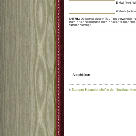
E-Mail (wird ni
Website (option
XHTML:
Du kannst diese HTML Tags verwenden: <a hr
title=""> <b> <blockquote cite=""> <cite> <code> <del
<strike> <strong>
«
Stuttgart Hauptbahnhof in der Notizbuchkun