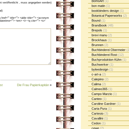
BomoArt
(1)
cht veröffentlicht , muss angegeben werden)
bon matin
(1)
bookbinders design
(1)
al)
Botanical Paperworks
(2)
ef="" title=""> <abbr title=""> <acronym
Bound
(1)
 datetime=""> <em> <i> <q cite=""> <s>
Brandbook
(48)
Brepols
(1)
brevi manu
(2)
Brockhaus
(1)
Brunnen
(2)
Buchbinderei Obermeier
(2
Buchbinderei Rost
(12)
Buchproduktion Kühn
(1)
Buchwerker
(1)
byleedesign
(1)
c-art-a
(2)
Calepino
(2)
Calima
(2)
st
Die Frau Papierkapitän
»
Calmeo365
(1)
Campo Marzio
(1)
Canteo
(1)
Caroline Gardner
(1)
Carta Pura
(1)
Cartesio
(3)
Cavallini
(1)
Cedon
(1)
cewe
(2)