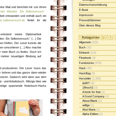
Datenschutzerklärung
ine Mail und berichtet mir von ihrem
E-Book
 vier Wänden. Ein Selbstversuch
Impressum
beit entstanden und enthält auch ein
tz-selbstversuch.de
findet ihr die
Presse&Stimmen
Über dieses Blog
tstand meine Diplomarbeit
Kategorien
den. Ein Selbstversuch.“ […] Die
Allgemein
(515)
nen Heften. Der Leser konnte die
hen umsortieren […] Also machte
Buch
(32)
ür mein Buch zu finden. Doch ich
Einband
(113)
 meiner neuartigen Bindung auf
Flowbook
(3)
Fundstücke
(678)
nd produzieren. Der Leser muss das
Hack
(40)
r bohren und das ganze dann wieder
HackBag
(5)
setzen. Dadurch wird dann aus dem
Hersteller
(1.202)
z- und Arbeitsbuch. Witzige Idee wie
&ART
(4)
einige spannende Notizbuch-Hacks
18hoch2
(3)
A book for that
(1)
A Good Company
(1)
About:Blank
(1)
adliga
(1)
Ahoi Marie
(1)
Alpha Edition
(1)