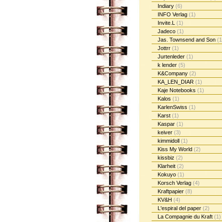
Indiary
(6)
INFO Verlag
(1)
Invite.L
(1)
Jadeco
(1)
Jas. Townsend and Son
(1
Jottrr
(1)
Jurtenleder
(1)
k lender
(5)
K&Company
(2)
KA_LEN_DIAR
(1)
Kaje Notebooks
(1)
Kalos
(1)
KarlenSwiss
(1)
Karst
(1)
Kaspar
(1)
keiver
(3)
kimmidoll
(1)
Kiss My World
(2)
kissbiz
(2)
Klarheit
(2)
Kokuyo
(1)
Korsch Verlag
(4)
Kraftpapier
(8)
KV&H
(4)
L'espiral del paper
(2)
La Compagnie du Kraft
(1)