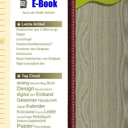
Auch als Kindle Version
Letzte Artikel
Notizbücher aus Coffee-to-go
Papier
Leserfrage:
Notizbuchwettbewerb(e)?
Gewinner des Dingbats
Notizbuchs
Neue Notizbücher von Dingbats
Sigel conceptum flex
Tag Cloud
analog
Buch
Bleistift
Blog
Design
Deutschland
Einband
digital
DIY
Gewinner
Handschrift
Kalender
Japan
Leder
Kickstarter
Kunst
Notizbuch
Leserfrage
paperworld
Notizen
Papier
Psychologie