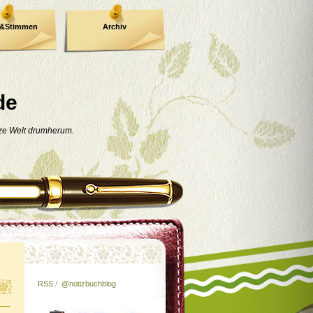
e&Stimmen
Archiv
de
nze Welt drumherum.
RSS
/
@notizbuchblog