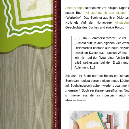
Anke Stöppel
schrieb mir vor einigen Tagen e
neuen Buch
Klimaschutz in den eigenen
(Werbelink). Das Buch ist aus ihrer Diplomar
Notizheft. Auf der Homepage
klimaschu
Geschichte des Buches und einige Fotos:
[…] Im Sommersemester 2009 en
„Klimaschutz in den eigenen vier Wän
Diplomarbeit bestand aus neun einzel
einzelnen Kapitel nach seinen Wünsc
ich mich auf den Weg, einen Verlag f
stieß spätestens bei der Erwähnung
Ablehnung […]
Sie lässt ihr Buch nun bei Books-on-Dema
Buch dann selbst zerschneiden, muss Löche
mit Buchbinderschrauben wieder zusammen
„normalen“ Buch ein themenspezifisches Noti
ich meine, aus der sich bestimmt auch 
ableiten lassen.