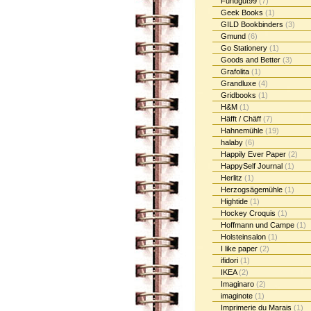
Fundgut99
(7)
Geek Books
(1)
GILD Bookbinders
(3)
Gmund
(6)
Go Stationery
(1)
Goods and Better
(3)
Grafolita
(1)
Grandluxe
(4)
Gridbooks
(1)
H&M
(1)
Häfft / Chäff
(7)
Hahnemühle
(19)
halaby
(6)
Happily Ever Paper
(2)
HappySelf Journal
(1)
Herlitz
(1)
Herzogsägemühle
(1)
Hightide
(1)
Hockey Croquis
(1)
Hoffmann und Campe
(1)
Holsteinsalon
(1)
I like paper
(2)
ifidori
(1)
IKEA
(2)
Imaginaro
(2)
imaginote
(1)
Imprimerie du Marais
(1)