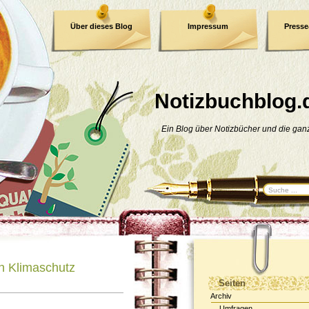
Über dieses Blog
Impressum
Press
E-Book
Datenschutzerklärung
Notizbuchblog.
Ein Blog über Notizbücher und die ga
en Klimaschutz
Seiten
Archiv
Umfragen