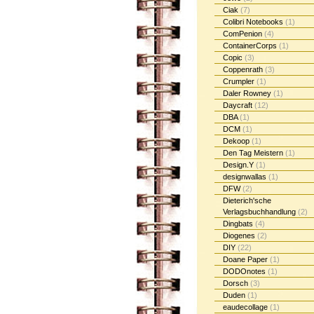
Ciak
(7)
Colibri Notebooks
(1)
ComPenion
(4)
ContainerCorps
(1)
Copic
(3)
Coppenrath
(3)
Crumpler
(1)
Daler Rowney
(1)
Daycraft
(12)
DBA
(1)
DCM
(1)
Dekoop
(1)
Den Tag Meistern
(1)
Design.Y
(1)
designwallas
(1)
DFW
(2)
Dieterich'sche
Verlagsbuchhandlung
(2)
Dingbats
(4)
Diogenes
(2)
DIY
(22)
Doane Paper
(1)
DODOnotes
(1)
Dorsch
(3)
Duden
(1)
eaudecollage
(1)