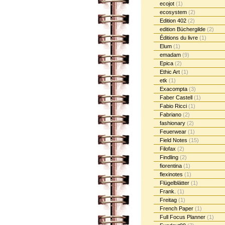
ecojot
(1)
ecosystem
(2)
Edition 402
(2)
edition Büchergilde
(2)
Éditions du livre
(1)
Elum
(1)
emadam
(9)
Epica
(2)
Ethic Art
(1)
etk
(1)
Exacompta
(3)
Faber Castell
(1)
Fabio Ricci
(1)
Fabriano
(2)
fashionary
(2)
Feuerwear
(1)
Field Notes
(15)
Filofax
(2)
Findling
(2)
fiorentina
(1)
flexinotes
(1)
Flügelblätter
(1)
Frank.
(1)
Freitag
(1)
French Paper
(1)
Full Focus Planner
(1)