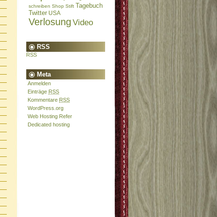
Tagebuch
schreiben
Shop
Stift
Twitter
USA
Verlosung
Video
RSS
RSS
Meta
Anmelden
Einträge
RSS
Kommentare
RSS
WordPress.org
Web Hosting Refer
Dedicated hosting