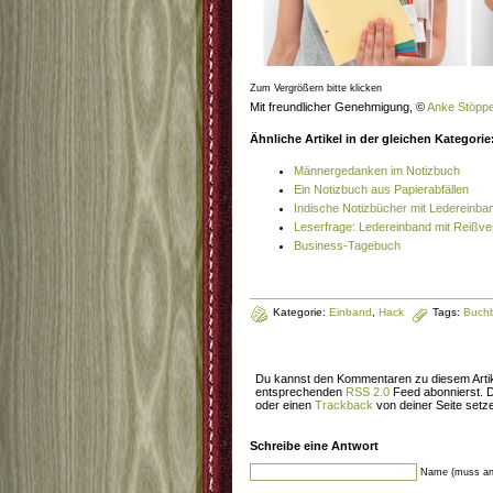
Zum Vergrößern bitte klicken
Mit freundlicher Genehmigung, ©
Anke Stöppe
Ähnliche Artikel in der gleichen Kategorie
Männergedanken im Notizbuch
Ein Notizbuch aus Papierabfällen
Indische Notizbücher mit Ledereinba
Leserfrage: Ledereinband mit Reißve
Business-Tagebuch
Kategorie:
Einband
,
Hack
Tags:
Buchb
Du kannst den Kommentaren zu diesem Artik
entsprechenden
RSS 2.0
Feed abonnierst. 
oder einen
Trackback
von deiner Seite setz
Schreibe eine Antwort
Name (muss an