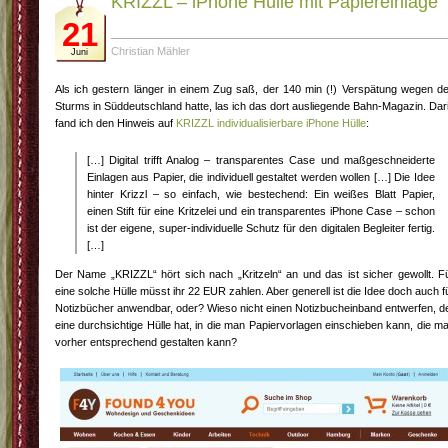
KRIZZL – iPhone Hülle mit Papiereinlage
21
Christian Mähler
Juni
Als ich gestern länger in einem Zug saß, der 140 min (!) Verspätung wegen d
Sturms in Süddeutschland hatte, las ich das dort ausliegende Bahn-Magazin. Dar
fand ich den Hinweis auf
KRIZZL individualisierbare iPhone Hülle
:
[…] Digital trifft Analog – transparentes Case und maßgeschneiderte
Einlagen aus Papier, die individuell gestaltet werden wollen […] Die Idee
hinter Krizzl – so einfach, wie bestechend: Ein weißes Blatt Papier,
einen Stift für eine Kritzelei und ein transparentes iPhone Case – schon
ist der eigene, super-individuelle Schutz für den digitalen Begleiter fertig.
[…]
Der Name „KRIZZL“ hört sich nach „Kritzeln“ an und das ist sicher gewollt. F
eine solche Hülle müsst ihr 22 EUR zahlen. Aber generell ist die Idee doch auch f
Notizbücher anwendbar, oder? Wieso nicht einen Notizbucheinband entwerfen, d
eine durchsichtige Hülle hat, in die man Papiervorlagen einschieben kann, die m
vorher entsprechend gestalten kann?