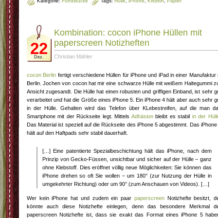
Kategorie:
Fundstücke
Tags:
Hülle
,
iPhone
,
Kritzeln
,
Papier
Kombination: cocon iPhone Hüllen mit
paperscreen Notizheften
22
Christian Mähler
Dez.
cocon Berlin
fertigt verschiedene Hüllen für iPhone und iPad in einer Manufaktur 
Berlin. Jochen von cocon hat mir eine schwarze Hülle mit weißem Haltegummi z
Ansicht zugesandt. Die Hülle hat einen robusten und griffigen Einband, ist sehr g
verarbeitet und hat die Größe eines iPhone 5. Ein iPhone 4 hält aber auch sehr g
in der Hülle. Gehalten wird das Telefon über KLebestreifen, auf die man d
Smartphone mit der Rückseite legt. Mittels
Adhäsion
bleibt es stabil
in der Hüll
Das Material ist speziell auf die Rückseite des iPhone 5 abgestimmt. Das iPhone
hält auf den Haftpads sehr stabil dauerhaft.
[…] Eine patentierte Spezialbeschichtung hält das iPhone, nach dem
Prinzip von Gecko-Füssen, unsichtbar und sicher auf der Hülle – ganz
ohne Klebstoff. Dies eröffnet völlig neue Möglichkeiten: Sie können das
iPhone drehen so oft Sie wollen – um 180° (zur Nutzung der Hülle in
umgekehrter Richtung) oder um 90° (zum Anschauen von Videos). […]
Wer kein iPhone hat und zudem ein paar
paperscreen
Notizhefte besitzt, d
könnte auch diese Notizhefte einlegen, denn das besondere Merkmal d
paperscreen Notizhefte ist, dass sie exakt das Format eines iPhone 5 habe