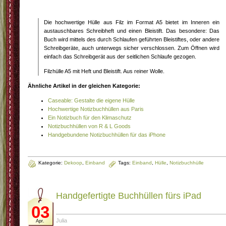
Die hochwertige Hülle aus Filz im Format A5 bietet im Inneren ein
austauschbares Schreibheft und einen Bleistift. Das besondere: Das
Buch wird mittels des durch Schlaufen geführten Bleistiftes, oder andere
Schreibgeräte, auch unterwegs sicher verschlossen. Zum Öffnen wird
einfach das Schreibgerät aus der seitlichen Schlaufe gezogen.
Filzhülle A5 mit Heft und Bleistift. Aus reiner Wolle.
Ähnliche Artikel in der gleichen Kategorie:
Caseable: Gestalte die eigene Hülle
Hochwertige Notizbuchhüllen aus Paris
Ein Notizbuch für den Klimaschutz
Notizbuchhüllen von R & L Goods
Handgebundene Notizbuchhüllen für das iPhone
Kategorie:
Dekoop
,
Einband
Tags:
Einband
,
Hülle
,
Notizbuchhülle
Handgefertigte Buchhüllen fürs iPad
03
Julia
Apr.