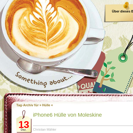
Über dieses 
E-Book
Tag-Archiv für » Hülle «
iPhone6 Hülle von Moleskine
13
Christian Mähler
Dez.