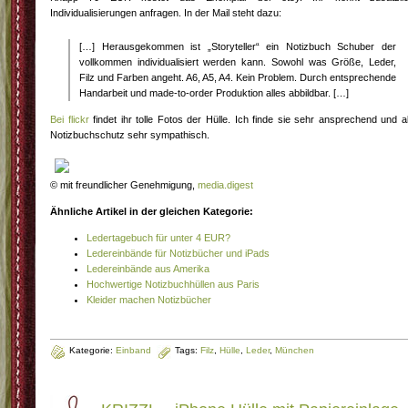
Individualisierungen anfragen. In der Mail steht dazu:
[…] Herausgekommen ist „Storyteller“ ein Notizbuch Schuber der
vollkommen individualisiert werden kann. Sowohl was Größe, Leder,
Filz und Farben angeht. A6, A5, A4. Kein Problem. Durch entsprechende
Handarbeit und made-to-order Produktion alles abbildbar. […]
Bei flickr
findet ihr tolle Fotos der Hülle. Ich finde sie sehr ansprechend und a
Notizbuchschutz sehr sympathisch.
© mit freundlicher Genehmigung,
media.digest
Ähnliche Artikel in der gleichen Kategorie:
Ledertagebuch für unter 4 EUR?
Ledereinbände für Notizbücher und iPads
Ledereinbände aus Amerika
Hochwertige Notizbuchhüllen aus Paris
Kleider machen Notizbücher
Kategorie:
Einband
Tags:
Filz
,
Hülle
,
Leder
,
München