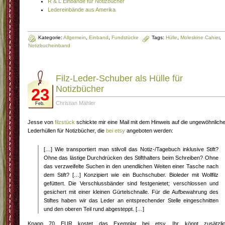
R & L Einbände für Notizbücher
Ledereinbände aus Amerika
Kategorie:
Allgemein
,
Einband
,
Fundstücke
Tags:
Hülle
,
Moleskine Cahier
,
Notizbucheinband
Filz-Leder-Schuber als Hülle für
Notizbücher
23
Christian Mähler
Feb.
Jesse von
filzstück
schickte mir eine Mail mit dem Hinweis auf die ungewöhnlich
Lederhüllen für Notizbücher, die
bei etsy
angeboten werden:
[…] Wie transportiert man stilvoll das Notiz-/Tagebuch inklusive Stift?
Ohne das lästige Durchdrücken des Stifthalters beim Schreiben? Ohne
das verzweifelte Suchen in den unendlichen Weiten einer Tasche nach
dem Stift? […] Konzipiert wie ein Buchschuber. Bioleder mit Wollfilz
gefüttert. Die Verschlussbänder sind festgenietet; verschlossen und
gesichert mit einer kleinen Gürtelschnalle. Für die Aufbewahrung des
Stiftes haben wir das Leder an entsprechender Stelle eingeschnitten
und den oberen Teil rund abgesteppt. […]
Knapp 70 EUR kostet das Exemplar bei etsy. Ihr könnt zusätzli