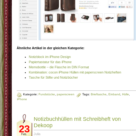
Ähnliche Artikel in der gleichen Kategorie:
Notizblock im iPhone Design
Papiertastatur für das iPhone
Memobottle – die Flasche im DIN Format
Kombination: cocon iPhone Hüllen mit paperscreen Notizheften
Tasche für Stifte und Notizbücher
Kategorie:
Fundstücke
,
paperscreen
Tags:
Brieftasche
,
Einband
,
Hülle
,
iPhone
Notizbuchhüllen mit Schreibheft von
Dekoop
23
Julia
Feb.