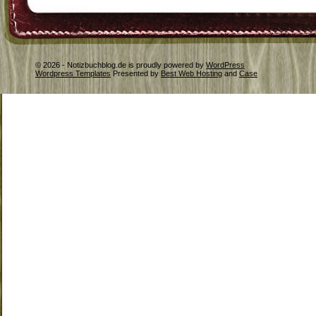
© 2026 - Notizbuchblog.de is proudly powered by
WordPress
Wordpress Templates
Presented by
Best Web Hosting
and
Case