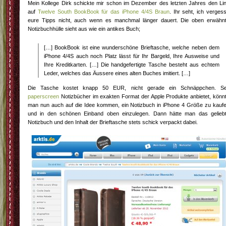
Mein Kollege Dirk schickte mir schon im Dezember des letzten Jahres den Li
auf
Twelve South BookBook für das iPhone 4/4S Braun
. Ihr seht, ich verges
eure Tipps nicht, auch wenn es manchmal länger dauert. Die oben erwähn
Notizbuchhülle sieht aus wie ein antikes Buch;
[…] BookBook ist eine wunderschöne Brieftasche, welche neben dem
iPhone 4/4S auch noch Platz lässt für Ihr Bargeld, Ihre Ausweise und
Ihre Kreditkarten. […] Die handgefertigte Tasche besteht aus echtem
Leder, welches das Äussere eines alten Buches imitiert. […]
Die Tasche kostet knapp 50 EUR, nicht gerade ein Schnäppchen. Se
paperscreen
Notizbücher im exakten Format der Apple Produkte anbietet, könn
man nun auch auf die Idee kommen, ein Notizbuch in iPhone 4 Größe zu kauf
und in den schönen Einband oben einzulegen. Dann hätte man das gelieb
Notizbuch und den Inhalt der Brieftasche stets schick verpackt dabei.