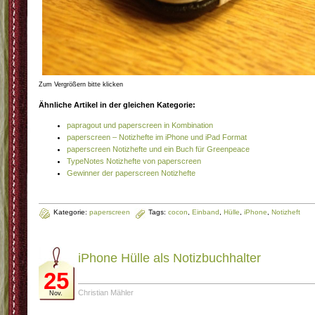
Zum Vergrößern bitte klicken
Ähnliche Artikel in der gleichen Kategorie:
papragout und paperscreen in Kombination
paperscreen – Notizhefte im iPhone und iPad Format
paperscreen Notizhefte und ein Buch für Greenpeace
TypeNotes Notizhefte von paperscreen
Gewinner der paperscreen Notizhefte
Kategorie:
paperscreen
Tags:
cocon
,
Einband
,
Hülle
,
iPhone
,
Notizheft
iPhone Hülle als Notizbuchhalter
25
Christian Mähler
Nov.