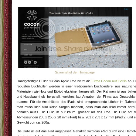
Screenshot der Homepage
Handgefertigte Hüllen für das Apple iPad bietet die
Firma Cocon aus Berlin
an. D
robusten Buchhüllen werden in einer traditionellen Buchbinderei aus natürlich
Materialien wie Holz und Bibliotheksleinen hergestellt. Der Rahmen ist aus birke
und Nussbaumholz hergstellt, welches laut Angaben der Firma aus Deutschla
stammt. Für die Anschlüsse des iPads sind entsprechende Löcher im Rahme
man muss sich also keine Sorgen machen, dass man das iPad immer hera
nehmen muss. Die Hülle ist nur kaum grösser als das iPad. Die Hülle hat d
Abmessungen 205 x 255 x 20 mm (iPad) bzw. 201 x 253 x 17 mm (iPad 2) und e
Gewicht von ca. 260g.
Die Hülle ist auf das iPad angepasst. Gehalten wird das iPad durch eine Haftfoli