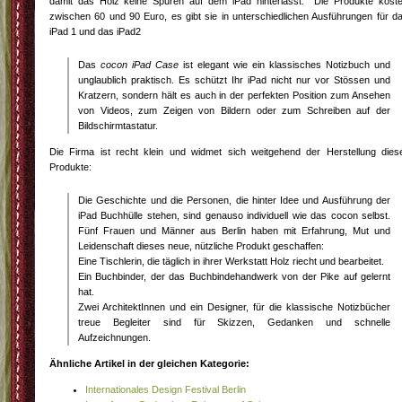
damit das Holz keine Spuren auf dem iPad hinterlässt. Die Produkte kost
zwischen 60 und 90 Euro, es gibt sie in unterschiedlichen Ausführungen für d
iPad 1 und das iPad2
Das
cocon iPad Case
ist elegant wie ein klassisches Notizbuch und
unglaublich praktisch. Es schützt Ihr iPad nicht nur vor Stössen und
Kratzern, sondern hält es auch in der perfekten Position zum Ansehen
von Videos, zum Zeigen von Bildern oder zum Schreiben auf der
Bildschirmtastatur.
Die Firma ist recht klein und widmet sich weitgehend der Herstellung dies
Produkte:
Die Geschichte und die Personen, die hinter Idee und Ausführung der
iPad Buchhülle stehen, sind genauso individuell wie das cocon selbst.
Fünf Frauen und Männer aus Berlin haben mit Erfahrung, Mut und
Leidenschaft dieses neue, nützliche Produkt geschaffen:
Eine Tischlerin, die täglich in ihrer Werkstatt Holz riecht und bearbeitet.
Ein Buchbinder, der das Buchbindehandwerk von der Pike auf gelernt
hat.
Zwei ArchitektInnen und ein Designer, für die klassische Notizbücher
treue Begleiter sind für Skizzen, Gedanken und schnelle
Aufzeichnungen.
Ähnliche Artikel in der gleichen Kategorie:
Internationales Design Festival Berlin