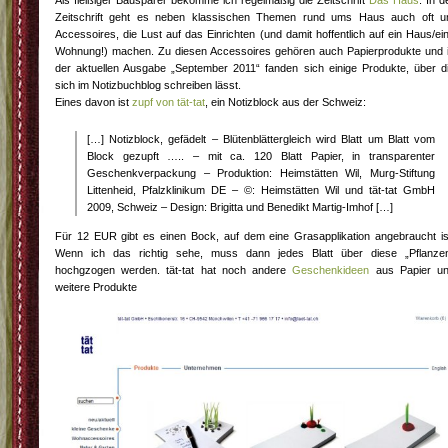
Zeitschrift geht es neben klassischen Themen rund ums Haus auch oft 
Accessoires, die Lust auf das Einrichten (und damit hoffentlich auf ein Haus/ei
Wohnung!) machen. Zu diesen Accessoires gehören auch Papierprodukte und 
der aktuellen Ausgabe „September 2011“ fanden sich einige Produkte, über d
sich im Notizbuchblog schreiben lässt.
Eines davon ist
zupf von tät-tat
, ein Notizblock aus der Schweiz:
[…] Notizblock, gefädelt – Blütenblättergleich wird Blatt um Blatt vom
Block gezupft ….. – mit ca. 120 Blatt Papier, in transparenter
Geschenkverpackung – Produktion: Heimstätten Wil, Murg-Stiftung
Littenheid, Pfalzklinikum DE – ©: Heimstätten Wil und tät-tat GmbH
2009, Schweiz – Design: Brigitta und Benedikt Martig-Imhof […]
Für 12 EUR gibt es einen Bock, auf dem eine Grasapplikation angebraucht is
Wenn ich das richtig sehe, muss dann jedes Blatt über diese „Pflanze
hochgzogen werden. tät-tat hat noch andere
Geschenkideen
aus Papier u
weitere Produkte