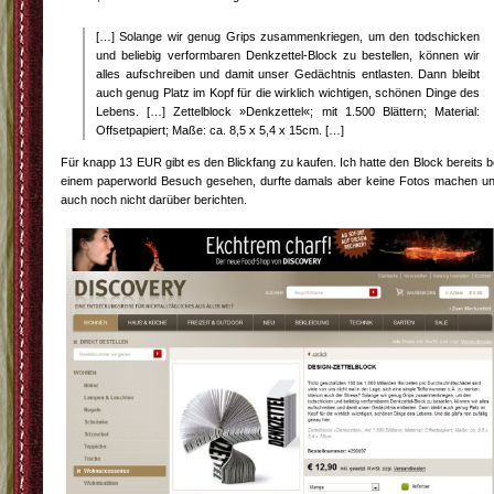
[…] Solange wir genug Grips zusammenkriegen, um den todschicken
und beliebig verformbaren Denkzettel-Block zu bestellen, können wir
alles aufschreiben und damit unser Gedächtnis entlasten. Dann bleibt
auch genug Platz im Kopf für die wirklich wichtigen, schönen Dinge des
Lebens. […] Zettelblock »Denkzettel«; mit 1.500 Blättern; Material:
Offsetpapiert; Maße: ca. 8,5 x 5,4 x 15cm. […]
Für knapp 13 EUR gibt es den Blickfang zu kaufen. Ich hatte den Block bereits b
einem paperworld Besuch gesehen, durfte damals aber keine Fotos machen u
auch noch nicht darüber berichten.