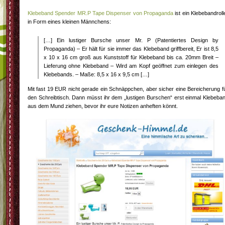
Klebeband Spender MR.P Tape Dispenser von Propaganda
ist ein Klebebandroll
in Form eines kleinen Männchens:
[…] Ein lustiger Bursche unser Mr. P (Patentiertes Design by
Propaganda) – Er hält für sie immer das Klebeband griffbereit, Er ist 8,5
x 10 x 16 cm groß aus Kunststoff für Klebeband bis ca. 20mm Breit –
Lieferung ohne Klebeband – Wird am Kopf geöffnet zum einlegen des
Klebebands. – Maße: 8,5 x 16 x 9,5 cm […]
Mit fast 19 EUR nicht gerade ein Schnäppchen, aber sicher eine Bereicherung f
den Schreibtisch. Dann müsst ihr dem „lustigen Burschen“ erst einmal Klebeba
aus dem Mund ziehen, bevor ihr eure Notizen anheften könnt.