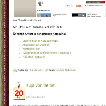
Zum Vergrößern bitte klicken
(via „Das Haus“, Ausgabe Sept. 2011, S. 8)
Ähnliche Artikel in der gleichen Kategorie:
Visitenkarten in Notizbuchoptik
Aquanotes auf Deutsch
Wortspielereien
Typographisch ansprechende Notizblöcke
Hölzerne Postkarte
Kategorie:
Fundstücke
Tags:
biegbar
,
Notizblock
zupf von tät-tat
20
Christian Mähler
Aug.
Als fleißiger Bausparer bekomme ich regelmäßig die Zeitschrift
Das Haus
. In d