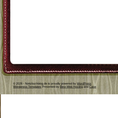
© 2026 - Notizbuchblog.de is proudly powered by
WordPress
Wordpress Templates
Presented by
Best Web Hosting
and
Case