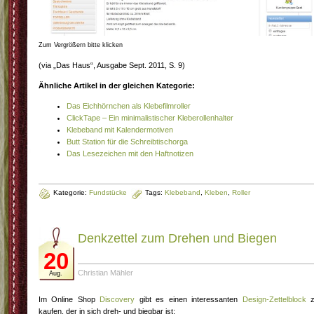
Zum Vergrößern bitte klicken
(via „Das Haus“, Ausgabe Sept. 2011, S. 9)
Ähnliche Artikel in der gleichen Kategorie:
Das Eichhörnchen als Klebefilmroller
ClickTape – Ein minimalistischer Kleberollenhalter
Klebeband mit Kalendermotiven
Butt Station für die Schreibtischorga
Das Lesezeichen mit den Haftnotizen
Kategorie:
Fundstücke
Tags:
Klebeband
,
Kleben
,
Roller
Denkzettel zum Drehen und Biegen
20
Christian Mähler
Aug.
Im Online Shop
Discovery
gibt es einen interessanten
Design-Zettelblock
z
kaufen, der in sich dreh- und biegbar ist: