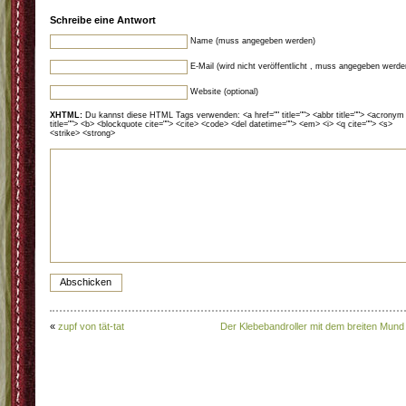
Schreibe eine Antwort
Name (muss angegeben werden)
E-Mail (wird nicht veröffentlicht , muss angegeben werde
Website (optional)
XHTML:
Du kannst diese HTML Tags verwenden: <a href="" title=""> <abbr title=""> <acronym
title=""> <b> <blockquote cite=""> <cite> <code> <del datetime=""> <em> <i> <q cite=""> <s>
<strike> <strong>
«
zupf von tät-tat
Der Klebebandroller mit dem breiten Mund