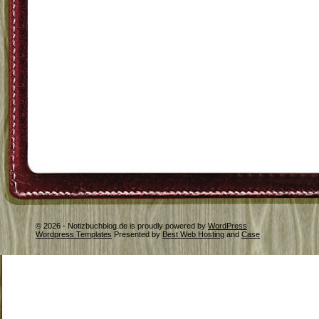
© 2026 - Notizbuchblog.de is proudly powered by
WordPress
Wordpress Templates
Presented by
Best Web Hosting
and
Case