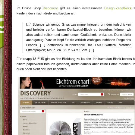
Im Online Shop
Discovery
gibt es einen interessanten
Design-Zettelblock
z
kaufen, der in sich dreh- und biegbar ist:
[…] Solange wir genug Grips zusammenkriegen, um den todschicken
und beliebig verformbaren Denkzettel-Block zu bestellen, können wir
alles aufschreiben und damit unser Gedächtnis entlasten. Dann bleibt
auch genug Platz im Kopf für die wirklich wichtigen, schönen Dinge des
Lebens. […] Zettelblock »Denkzettel«; mit 1.500 Blättern; Material:
Offsetpapiert; Maße: ca. 8,5 x 5,4 x 15cm. […]
Für knapp 13 EUR gibt es den Blickfang zu kaufen. Ich hatte den Block bereits b
einem paperworld Besuch gesehen, durfte damals aber keine Fotos machen u
auch noch nicht darüber berichten.