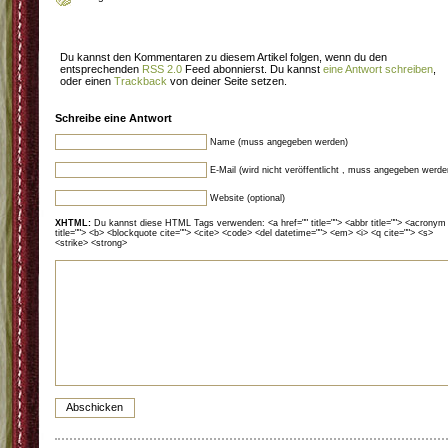
Du kannst den Kommentaren zu diesem Artikel folgen, wenn du den
entsprechenden
RSS 2.0
Feed abonnierst. Du kannst
eine Antwort schreiben
,
oder einen
Trackback
von deiner Seite setzen.
Schreibe eine Antwort
Name (muss angegeben werden)
E-Mail (wird nicht veröffentlicht , muss angegeben werde
Website (optional)
XHTML:
Du kannst diese HTML Tags verwenden: <a href="" title=""> <abbr title=""> <acronym
title=""> <b> <blockquote cite=""> <cite> <code> <del datetime=""> <em> <i> <q cite=""> <s>
<strike> <strong>