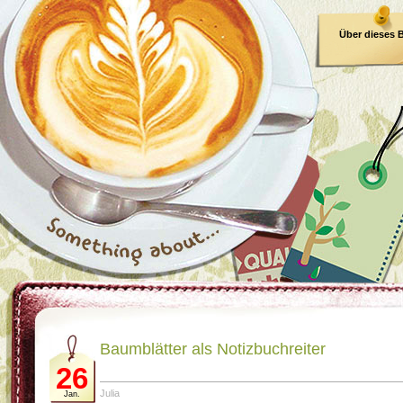
Über dieses 
E-Book
Baumblätter als Notizbuchreiter
26
Julia
Jan.