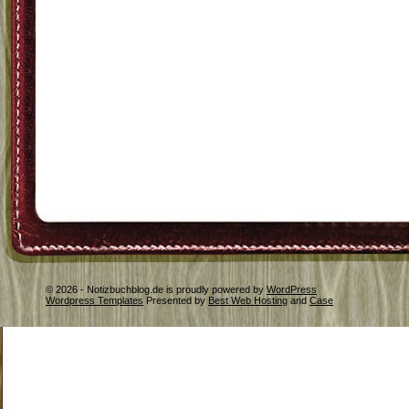
© 2026 - Notizbuchblog.de is proudly powered by
WordPress
Wordpress Templates
Presented by
Best Web Hosting
and
Case