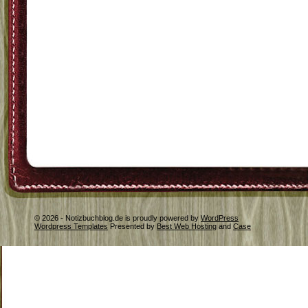
© 2026 - Notizbuchblog.de is proudly powered by
WordPress
Wordpress Templates
Presented by
Best Web Hosting
and
Case