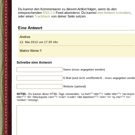
Du kannst den Kommentaren zu diesem Artikel folgen, wenn du den
entsprechenden
RSS 2.0
Feed abonnierst. Du kannst
eine Antwort schreiben
,
oder einen
Trackback
von deiner Seite setzen.
Eine Antwort
Andrea
12. Mai 2012 um 17:35 Uhr
Wahre Worte !!
Schreibe eine Antwort
Name (muss angegeben werden)
E-Mail (wird nicht veröffentlicht , muss angegeben werde
Website (optional)
XHTML:
Du kannst diese HTML Tags verwenden: <a href="" title=""> <abbr title=""> <acronym
title=""> <b> <blockquote cite=""> <cite> <code> <del datetime=""> <em> <i> <q cite=""> <s>
<strike> <strong>