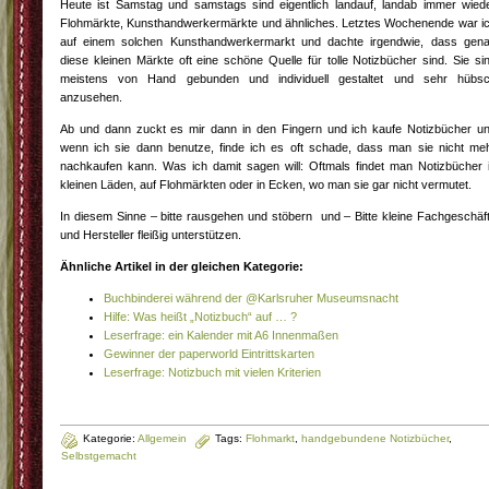
Heute ist Samstag und samstags sind eigentlich landauf, landab immer wied
Flohmärkte, Kunsthandwerkermärkte und ähnliches. Letztes Wochenende war i
auf einem solchen Kunsthandwerkermarkt und dachte irgendwie, dass gen
diese kleinen Märkte oft eine schöne Quelle für tolle Notizbücher sind. Sie si
meistens von Hand gebunden und individuell gestaltet und sehr hübs
anzusehen.
Ab und dann zuckt es mir dann in den Fingern und ich kaufe Notizbücher u
wenn ich sie dann benutze, finde ich es oft schade, dass man sie nicht me
nachkaufen kann. Was ich damit sagen will: Oftmals findet man Notizbücher 
kleinen Läden, auf Flohmärkten oder in Ecken, wo man sie gar nicht vermutet.
In diesem Sinne – bitte rausgehen und stöbern und – Bitte kleine Fachgeschäf
und Hersteller fleißig unterstützen.
Ähnliche Artikel in der gleichen Kategorie:
Buchbinderei während der @Karlsruher Museumsnacht
Hilfe: Was heißt „Notizbuch“ auf … ?
Leserfrage: ein Kalender mit A6 Innenmaßen
Gewinner der paperworld Eintrittskarten
Leserfrage: Notizbuch mit vielen Kriterien
Kategorie:
Allgemein
Tags:
Flohmarkt
,
handgebundene Notizbücher
,
Selbstgemacht