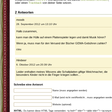
oder einen
Trackback
von deiner Seite setzen.
2 Antworten
moods
28. September 2012 um 13:10 Uhr
Hallo zusammen,
kann man die Hülle auf einem Plattenspieler legen und damit Musik hören?
Wenn ja, muss man für den Versand der Bücher GEMA-Gebühren zahlen?
ciou
Himbeer
6. Oktober 2012 um 20:39 Uhr
Leider enthalten meines Wissens alte Schaltplatten giftige Weichmacher, die
besonders Kinder nicht in die Finger kriegen sollten…
Schreibe eine Antwort
Name (muss angegeben werden)
E-Mail (wird nicht veröffentlicht , muss angegeben werde
Website (optional)
XHTML:
Du kannst diese HTML Tags verwenden: <a href="" title=""> <abbr title=""> <acronym