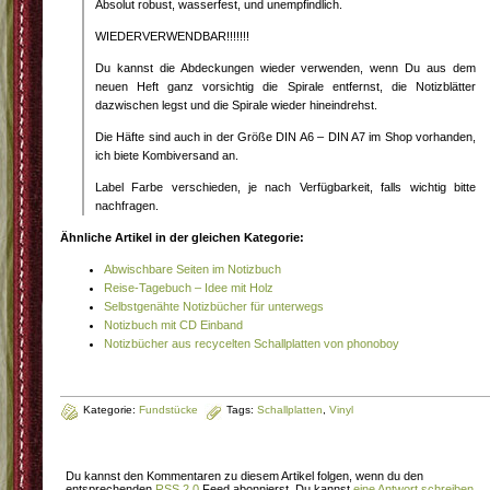
Absolut robust, wasserfest, und unempfindlich.
WIEDERVERWENDBAR!!!!!!!
Du kannst die Abdeckungen wieder verwenden, wenn Du aus dem
neuen Heft ganz vorsichtig die Spirale entfernst, die Notizblätter
dazwischen legst und die Spirale wieder hineindrehst.
Die Häfte sind auch in der Größe DIN A6 – DIN A7 im Shop vorhanden,
ich biete Kombiversand an.
Label Farbe verschieden, je nach Verfügbarkeit, falls wichtig bitte
nachfragen.
Ähnliche Artikel in der gleichen Kategorie:
Abwischbare Seiten im Notizbuch
Reise-Tagebuch – Idee mit Holz
Selbstgenähte Notizbücher für unterwegs
Notizbuch mit CD Einband
Notizbücher aus recycelten Schallplatten von phonoboy
Kategorie:
Fundstücke
Tags:
Schallplatten
,
Vinyl
Du kannst den Kommentaren zu diesem Artikel folgen, wenn du den
entsprechenden
RSS 2.0
Feed abonnierst. Du kannst
eine Antwort schreiben
,