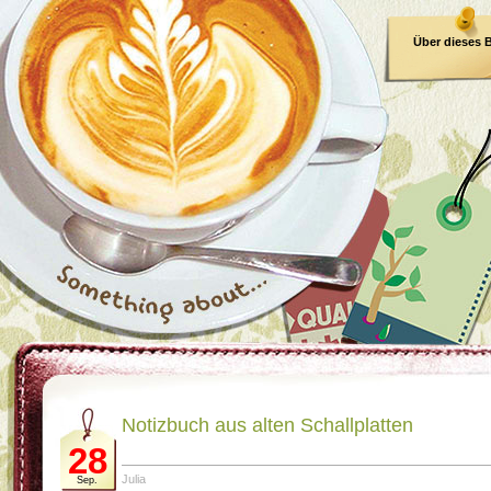
Über dieses 
E-Book
Notizbuch aus alten Schallplatten
28
Julia
Sep.