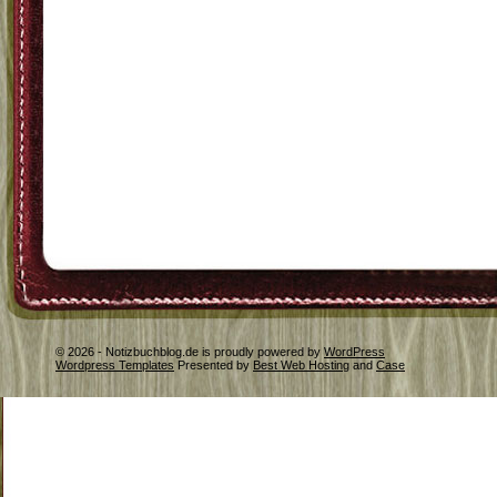
© 2026 - Notizbuchblog.de is proudly powered by
WordPress
Wordpress Templates
Presented by
Best Web Hosting
and
Case