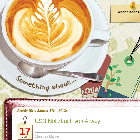
Über dieses 
E-Book
Archiv für » Januar 17th, 2013«
USB Notizbuch von Arwey
17
Christian Mähler
Jan.