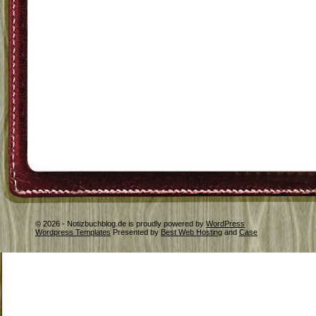
© 2026 - Notizbuchblog.de is proudly powered by
WordPress
Wordpress Templates
Presented by
Best Web Hosting
and
Case