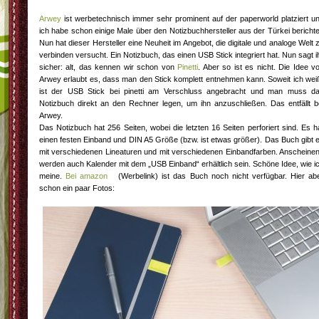
Arwey
ist werbetechnisch immer sehr prominent auf der paperworld platziert u
ich habe schon einige Male über den Notizbuchhersteller aus der Türkei berichte
Nun hat dieser Hersteller eine Neuheit im Angebot, die digitale und analoge Welt 
verbinden versucht. Ein Notizbuch, das einen USB Stick integriert hat. Nun sagt i
sicher: alt, das kennen wir schon von
Pinetti
. Aber so ist es nicht. Die Idee v
Arwey erlaubt es, dass man den Stick komplett entnehmen kann. Soweit ich wei
ist der USB Stick bei pinetti am Verschluss angebracht und man muss d
Notizbuch direkt an den Rechner legen, um ihn anzuschließen. Das entfällt b
Arwey.
Das Notizbuch hat 256 Seiten, wobei die letzten 16 Seiten perforiert sind. Es h
einen festen Einband und DIN A5 Größe (bzw. ist etwas größer). Das Buch gibt 
mit verschiedenen Lineaturen und mit verschiedenen Einbandfarben. Anscheine
werden auch Kalender mit dem „USB Einband“ erhältlich sein. Schöne Idee, wie i
meine.
Bei amazon
(Werbelink) ist das Buch noch nicht verfügbar. Hier ab
schon ein paar Fotos: