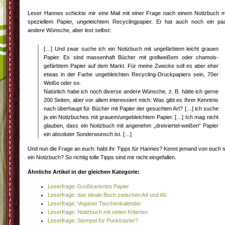
Leser Hannes schickte mir eine Mail mit einer Frage nach einem Notizbuch m
speziellem Papier, ungeleichtem Recyclingpapier. Er hat auch noch ein pa
andere Wünsche, aber lest selbst:
[…] Und zwar suche ich ein Notizbuch mit ungefärbtem leicht grauen
Papier. Es sind massenhaft Bücher mit grellweißem oder chamois-
gefärbtem Papier auf dem Markt. Für meine Zwecke soll es aber eher
etwas in der Farbe ungebleichten Recycling-Druckpapiers sein, 70er
Weiße oder so.
Natürlich habe ich noch diverse andere Wünsche, z. B. hätte ich gerne
200 Seiten, aber vor allem interessiert mich: Was gibt es Ihrer Kenntnis
nach überhaupt für Bücher mit Papier der gesuchten Art? […] ich suche
ja ein Notizbuches mit grauem/ungebleichtem Papier. […] Ich mag nicht
glauben, dass ein Notizbuch mit angenehm „dreiviertel-weißen“ Papier
ein absoluter Sonderwunsch ist. […]
Und nun die Frage an euch: habt ihr Tipps für Hannes? Kennt jemand von euch 
ein Notizbuch? So richtig tolle Tipps sind mir nicht eingefallen.
Ähnliche Artikel in der gleichen Kategorie:
Leserfrage: Großkariertes Papier
Leserfrage: das ideale Buch zwischen A4 und A5
Leserfrage: Veganer Taschenkalender
Leserfrage: Notizbuch mit vielen Kriterien
Leserfrage: Stempel für Punktraster?