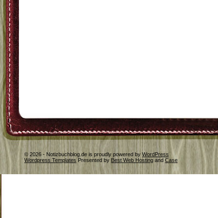
© 2026 - Notizbuchblog.de is proudly powered by
WordPress
Wordpress Templates
Presented by
Best Web Hosting
and
Case