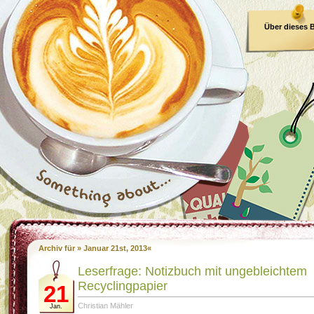
Über dieses 
E-Book
Archiv für » Januar 21st, 2013«
Leserfrage: Notizbuch mit ungebleichtem
Recyclingpapier
21
Christian Mähler
Jan.