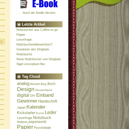
Auch als Kindle Version
Letzte Artikel
Notizbücher aus Coffee-to-go
Papier
Leserfrage:
Notizbuchwettbewerb(e)?
Gewinner des Dingbats
Notizbuchs
Neue Notizbücher von Dingbats
Sigel conceptum flex
Tag Cloud
analog
Buch
Bleistift
Blog
Design
Deutschland
Einband
digital
DIY
Gewinner
Handschrift
Kalender
Japan
Leder
Kickstarter
Kunst
Notizbuch
Leserfrage
paperworld
Notizen
Papier
Psychologie