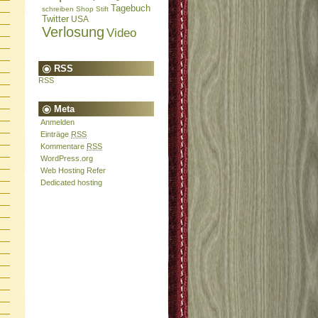
Tagebuch
schreiben
Shop
Stift
Twitter
USA
Verlosung
Video
RSS
RSS
Meta
Anmelden
Einträge
RSS
Kommentare
RSS
WordPress.org
Web Hosting Refer
Dedicated hosting