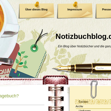
Über dieses Blog
Impressum
Press
E-Book
Datenschutzerklärung
Notizbuchblog.
Ein Blog über Notizbücher und die ga
Tagebuch?
Seiten
Archiv
Umfragen