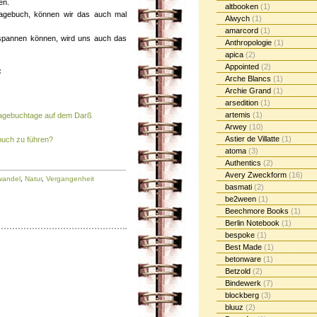
en.
altbooken
(1)
Tagebuch, können wir das auch mal
Alwych
(1)
amarcord
(1)
ntspannen können, wird uns auch das
Anthropologie
(1)
apica
(2)
Appointed
(2)
:
Arche Blancs
(1)
Archie Grand
(1)
arsedition
(1)
artemis
(1)
Tagebuchtage auf dem Darß
Arwey
(10)
Astier de Villatte
(1)
buch zu führen?
atoma
(3)
Authentics
(2)
Avery Zweckform
(16)
wandel
,
Natur
,
Vergangenheit
basmati
(2)
be2ween
(1)
Beechmore Books
(1)
Berlin Notebook
(1)
bespoke
(1)
Best Made
(1)
betonware
(1)
Betzold
(2)
Bindewerk
(7)
blockberg
(3)
bluuz
(2)