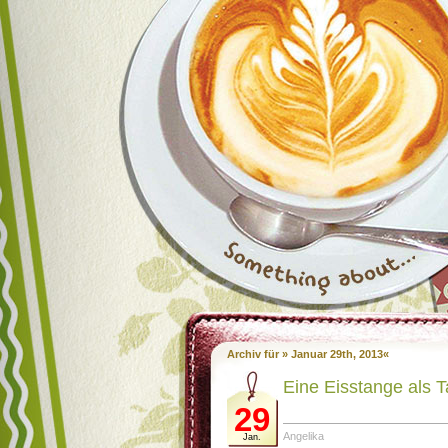
Archiv für » Januar 29th, 2013«
Eine Eisstange als 
29
Angelika
Jan.