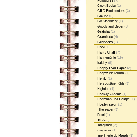
Fundgut99
(7)
Geek Books
(1)
GILD Bookbinders
(3)
Gmund
(6)
Go Stationery
(1)
Goods and Better
(3)
Grafolita
(1)
Grandluxe
(4)
Gridbooks
(1)
H&M
(1)
Häfft / Chäff
(7)
Hahnemühle
(19)
halaby
(6)
Happily Ever Paper
(2)
HappySelf Journal
(1)
Herlitz
(1)
Herzogsägemühle
(1)
Hightide
(1)
Hockey Croquis
(1)
Hoffmann und Campe
(1)
Holsteinsalon
(1)
I like paper
(2)
ifidori
(1)
IKEA
(2)
Imaginaro
(2)
imaginote
(1)
Imprimerie du Marais
(1)