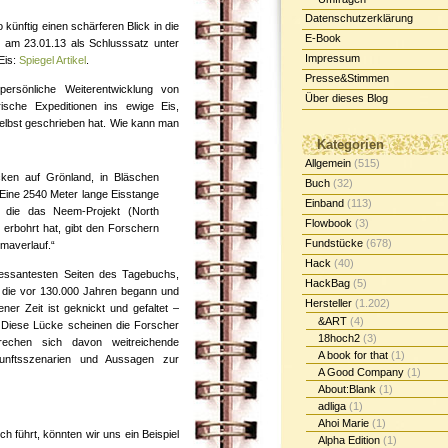
Datenschutzerklärung
künftig einen schärferen Blick in die
E-Book
i am 23.01.13 als Schlusssatz unter
Impressum
Eis:
Spiegel Artikel
.
Presse&Stimmen
rsönliche Weiterentwicklung von
Über dieses Blog
ische Expeditionen ins ewige Eis,
elbst geschrieben hat. Wie kann man
Kategorien
Allgemein
(515)
ken auf Grönland, in Bläschen
Buch
(32)
n. Eine 2540 Meter lange Eisstange
Einband
(113)
 die das Neem-Projekt (North
Flowbook
(3)
 erbohrt hat, gibt den Forschern
Fundstücke
(678)
imaverlauf.“
Hack
(40)
ressantesten Seiten des Tagebuchs,
HackBag
(5)
, die vor 130.000 Jahren begann und
Hersteller
(1.202)
er Zeit ist geknickt und gefaltet –
&ART
(4)
Diese Lücke scheinen die Forscher
18hoch2
(3)
echen sich davon weitreichende
A book for that
(1)
kunftsszenarien und Aussagen zur
A Good Company
(1)
About:Blank
(1)
adliga
(1)
Ahoi Marie
(1)
h führt, könnten wir uns ein Beispiel
Alpha Edition
(1)