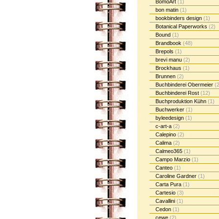
BomoArt
(1)
bon matin
(1)
bookbinders design
(1)
Botanical Paperworks
(2)
Bound
(1)
Brandbook
(48)
Brepols
(1)
brevi manu
(2)
Brockhaus
(1)
Brunnen
(2)
Buchbinderei Obermeier
(2
Buchbinderei Rost
(12)
Buchproduktion Kühn
(1)
Buchwerker
(1)
byleedesign
(1)
c-art-a
(2)
Calepino
(2)
Calima
(2)
Calmeo365
(1)
Campo Marzio
(1)
Canteo
(1)
Caroline Gardner
(1)
Carta Pura
(1)
Cartesio
(3)
Cavallini
(1)
Cedon
(1)
cewe
(2)