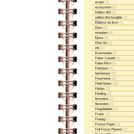
ecojot
(1)
ecosystem
(2)
Edition 402
(2)
edition Büchergilde
(2)
Éditions du livre
(1)
Elum
(1)
emadam
(9)
Epica
(2)
Ethic Art
(1)
etk
(1)
Exacompta
(3)
Faber Castell
(1)
Fabio Ricci
(1)
Fabriano
(2)
fashionary
(2)
Feuerwear
(1)
Field Notes
(15)
Filofax
(2)
Findling
(2)
fiorentina
(1)
flexinotes
(1)
Flügelblätter
(1)
Frank.
(1)
Freitag
(1)
French Paper
(1)
Full Focus Planner
(1)