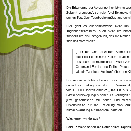
Die Erkundung der Vergangenheit könnte also 
Zukunft erlauben.“, schreibt Axel Bojanowsk
seinen Text über Tagebucheinträge aus dem 
Hier geht es ausnahmsweise nicht um pe
Tagebuchschreibern, auch nicht um histor
sondern um ein Eistagebuch, das die Natur s
sich das vorstellen?
„Jahr für Jahr schweben Schneefloc
bleibt die Luft früherer Zeiten erhalte
aus dem grönländischen Eispanzer,
Greenland Eemian Ice Drilling Project)
wie ein Tagebuch Auskunft über den Kl
Dummerweise fehlten bislang aber die inte
nämlich die Einträge aus der Eem-Warmzeit
vor 115.000 Jahren endete: „Das Eis aus jen
Gletscherbewegungen haben es verbogen.“ 
jetzt geschlossen zu haben und verspr
Erkenntnisse für die Erstellung von Zu
Klimaerwärmung auf unserem Planeten.
Was lernen wir daraus?
Fazit 1: Wenn schon die Natur selbst Tagebuc