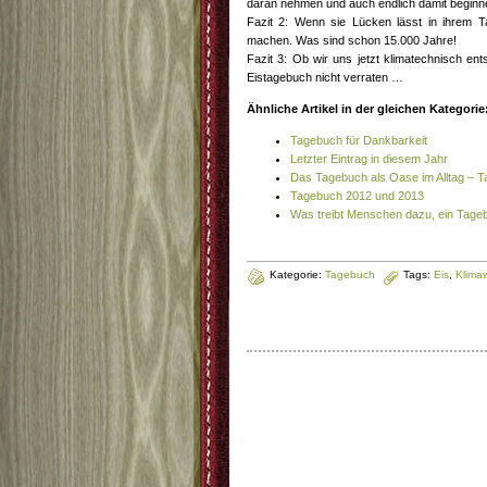
daran nehmen und auch endlich damit beginn
Fazit 2: Wenn sie Lücken lässt in ihrem 
machen. Was sind schon 15.000 Jahre!
Fazit 3: Ob wir uns jetzt klimatechnisch e
Eistagebuch nicht verraten …
Ähnliche Artikel in der gleichen Kategorie
Tagebuch für Dankbarkeit
Letzter Eintrag in diesem Jahr
Das Tagebuch als Oase im Alltag – 
Tagebuch 2012 und 2013
Was treibt Menschen dazu, ein Tage
Kategorie:
Tagebuch
Tags:
Eis
,
Klima