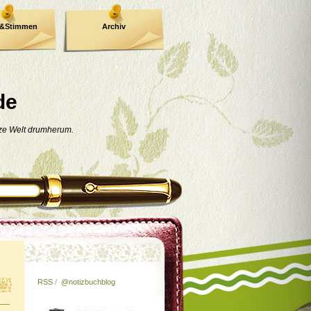
e&Stimmen
Archiv
de
nze Welt drumherum.
RSS
/
@notizbuchblog