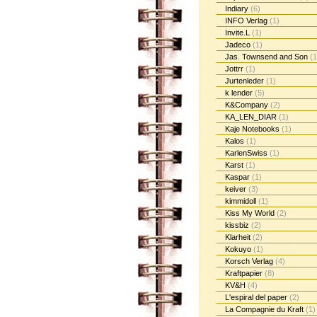
Indiary
(6)
INFO Verlag
(1)
Invite.L
(1)
Jadeco
(1)
Jas. Townsend and Son
(1
Jottrr
(1)
Jurtenleder
(1)
k lender
(5)
K&Company
(2)
KA_LEN_DIAR
(1)
Kaje Notebooks
(1)
Kalos
(1)
KarlenSwiss
(1)
Karst
(1)
Kaspar
(1)
keiver
(3)
kimmidoll
(1)
Kiss My World
(2)
kissbiz
(2)
Klarheit
(2)
Kokuyo
(1)
Korsch Verlag
(4)
Kraftpapier
(8)
KV&H
(4)
L'espiral del paper
(2)
La Compagnie du Kraft
(1)