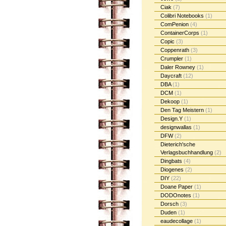
Ciak
(7)
Colibri Notebooks
(1)
ComPenion
(4)
ContainerCorps
(1)
Copic
(3)
Coppenrath
(3)
Crumpler
(1)
Daler Rowney
(1)
Daycraft
(12)
DBA
(1)
DCM
(1)
Dekoop
(1)
Den Tag Meistern
(1)
Design.Y
(1)
designwallas
(1)
DFW
(2)
Dieterich'sche
Verlagsbuchhandlung
(2)
Dingbats
(4)
Diogenes
(2)
DIY
(22)
Doane Paper
(1)
DODOnotes
(1)
Dorsch
(3)
Duden
(1)
eaudecollage
(1)