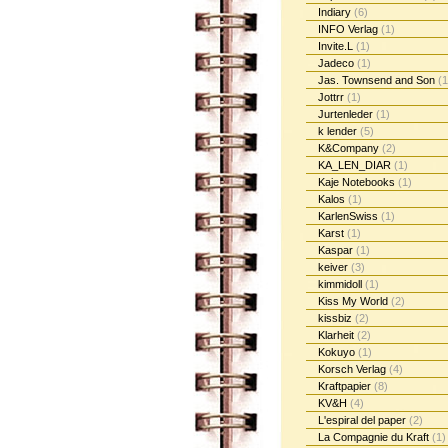
Indiary
(6)
INFO Verlag
(1)
Invite.L
(1)
Jadeco
(1)
Jas. Townsend and Son
(1
Jottrr
(1)
Jurtenleder
(1)
k lender
(5)
K&Company
(2)
KA_LEN_DIAR
(1)
Kaje Notebooks
(1)
Kalos
(1)
KarlenSwiss
(1)
Karst
(1)
Kaspar
(1)
keiver
(3)
kimmidoll
(1)
Kiss My World
(2)
kissbiz
(2)
Klarheit
(2)
Kokuyo
(1)
Korsch Verlag
(4)
Kraftpapier
(8)
KV&H
(4)
L'espiral del paper
(2)
La Compagnie du Kraft
(1)