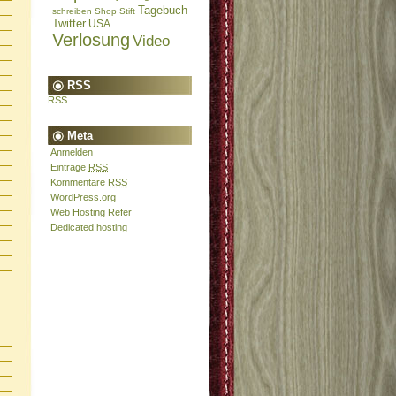
Tagebuch
schreiben
Shop
Stift
Twitter
USA
Verlosung
Video
RSS
RSS
Meta
Anmelden
Einträge
RSS
Kommentare
RSS
WordPress.org
Web Hosting Refer
Dedicated hosting