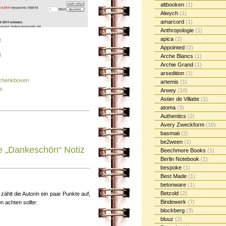
altbooken
(1)
Alwych
(1)
amarcord
(1)
Anthropologie
(1)
apica
(2)
:
Appointed
(2)
t
Arche Blancs
(1)
Archie Grand
(1)
arsedition
(1)
schenkboxen
artemis
(1)
s
Arwey
(10)
Astier de Villatte
(1)
atoma
(3)
Authentics
(2)
Avery Zweckform
(16)
basmati
(2)
be2ween
(1)
e „Dankeschön“ Notiz
Beechmore Books
(1)
Berlin Notebook
(1)
bespoke
(1)
Best Made
(1)
betonware
(1)
Betzold
(2)
zählt die Autorin ein paar Punkte auf,
Bindewerk
(7)
 achten sollte:
blockberg
(3)
bluuz
(2)