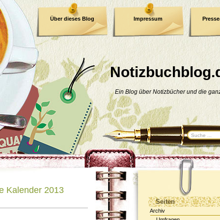
Über dieses Blog
Impressum
Press
E-Book
Datenschutzerklärung
Notizbuchblog.
Ein Blog über Notizbücher und die ga
e Kalender 2013
Seiten
Archiv
Umfragen