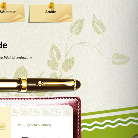
e&Stimmen
Archiv
de
nze Welt drumherum.
RSS
/
@notizbuchblog