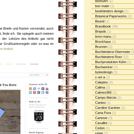
BomoArt
(1)
bon matin
(1)
bookbinders design
(1)
Botanical Paperworks
(2)
Bound
(1)
Brandbook
(48)
che Briefe und Karten versendet, auch
Brepols
(1)
, finde ich. Sie spiegeln auch meinen
brevi manu
(2)
r der Lektüre des Artikels gar nicht
Brockhaus
(1)
paar Grußkartenregeln oder so was im
Brunnen
(2)
en Artikel
.
Buchbinderei Obermeier
(2
Buchbinderei Rost
(12)
Buchproduktion Kühn
(1)
Buchwerker
(1)
byleedesign
(1)
c-art-a
(2)
Calepino
(2)
Calima
(2)
Calmeo365
(1)
Campo Marzio
(1)
Canteo
(1)
Caroline Gardner
(1)
Carta Pura
(1)
Cartesio
(3)
Cavallini
(1)
Cedon
(1)
cewe
(2)