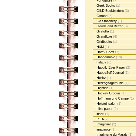
Fundgut99
(7)
Geek Books
(1)
GILD Bookbinders
(3)
Gmund
(6)
Go Stationery
(1)
Goods and Better
(3)
Grafolita
(1)
Grandluxe
(4)
Gridbooks
(1)
H&M
(1)
Häfft / Chäff
(7)
Hahnemühle
(19)
halaby
(6)
Happily Ever Paper
(2)
HappySelf Journal
(1)
Herlitz
(1)
Herzogsägemühle
(1)
Hightide
(1)
Hockey Croquis
(1)
Hoffmann und Campe
(1)
Holsteinsalon
(1)
I like paper
(2)
ifidori
(1)
IKEA
(2)
Imaginaro
(2)
imaginote
(1)
Imprimerie du Marais
(1)