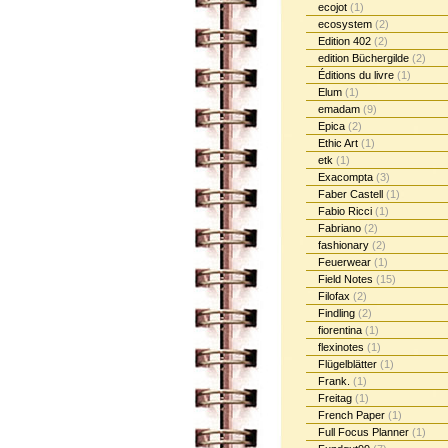
ecojot
(1)
ecosystem
(2)
Edition 402
(2)
edition Büchergilde
(2)
Éditions du livre
(1)
Elum
(1)
emadam
(9)
Epica
(2)
Ethic Art
(1)
etk
(1)
Exacompta
(3)
Faber Castell
(1)
Fabio Ricci
(1)
Fabriano
(2)
fashionary
(2)
Feuerwear
(1)
Field Notes
(15)
Filofax
(2)
Findling
(2)
fiorentina
(1)
flexinotes
(1)
Flügelblätter
(1)
Frank.
(1)
Freitag
(1)
French Paper
(1)
Full Focus Planner
(1)