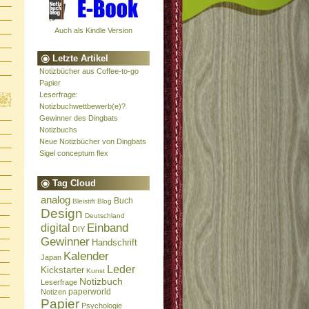
Auch als Kindle Version
Letzte Artikel
Notizbücher aus Coffee-to-go
Papier
Leserfrage:
Notizbuchwettbewerb(e)?
Gewinner des Dingbats
Notizbuchs
Neue Notizbücher von Dingbats
Sigel conceptum flex
Tag Cloud
analog
Buch
Bleistift
Blog
Design
Deutschland
Einband
digital
DIY
Gewinner
Handschrift
Kalender
Japan
Leder
Kickstarter
Kunst
Notizbuch
Leserfrage
paperworld
Notizen
Papier
Psychologie