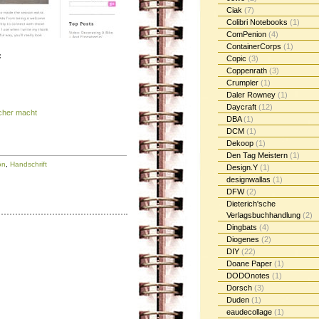
Ciak
(7)
Colibri Notebooks
(1)
ComPenion
(4)
ContainerCorps
(1)
:
Copic
(3)
Coppenrath
(3)
Crumpler
(1)
Daler Rowney
(1)
Daycraft
(12)
icher macht
DBA
(1)
DCM
(1)
Dekoop
(1)
Den Tag Meistern
(1)
ön
,
Handschrift
Design.Y
(1)
designwallas
(1)
DFW
(2)
Dieterich'sche
Verlagsbuchhandlung
(2)
Dingbats
(4)
Diogenes
(2)
DIY
(22)
Doane Paper
(1)
DODOnotes
(1)
Dorsch
(3)
Duden
(1)
eaudecollage
(1)