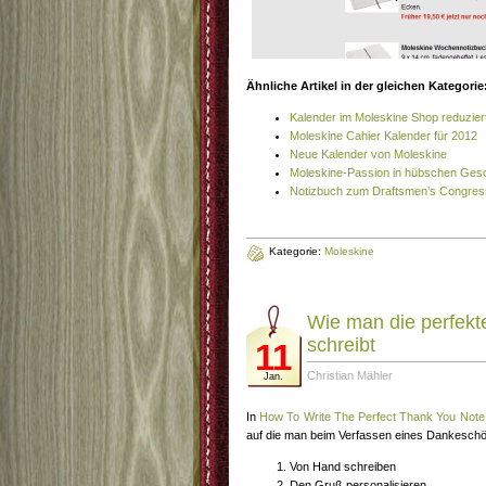
Ähnliche Artikel in der gleichen Kategorie
Kalender im Moleskine Shop reduzier
Moleskine Cahier Kalender für 2012
Neue Kalender von Moleskine
Moleskine-Passion in hübschen Ge
Notizbuch zum Draftsmen’s Congres
Kategorie:
Moleskine
Wie man die perfekt
schreibt
11
Christian Mähler
Jan.
In
How To Write The Perfect Thank You Note
auf die man beim Verfassen eines Dankeschön
Von Hand schreiben
Den Gruß personalisieren