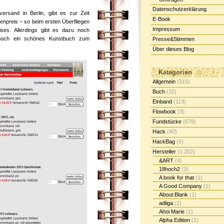
Datenschutzerklärung
ersand in Berlin, gibt es zur Zeit
E-Book
npreis – so beim ersten Überfliegen
Impressum
ses. Allerdings gibt es dazu noch
hr noch ein schönes Kunstbuch zum
Presse&Stimmen
Über dieses Blog
Kategorien
Allgemein
(515)
Buch
(32)
Einband
(113)
Flowbook
(3)
Fundstücke
(678)
Hack
(40)
HackBag
(5)
Hersteller
(1.202)
&ART
(4)
18hoch2
(3)
A book for that
(1)
A Good Company
(1)
About:Blank
(1)
adliga
(1)
Ahoi Marie
(1)
Alpha Edition
(1)