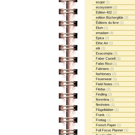
ecojot
(1)
ecosystem
(2)
Edition 402
(2)
edition Büchergilde
(2)
Éditions du livre
(1)
Elum
(1)
emadam
(9)
Epica
(2)
Ethic Art
(1)
etk
(1)
Exacompta
(3)
Faber Castell
(1)
Fabio Ricci
(1)
Fabriano
(2)
fashionary
(2)
Feuerwear
(1)
Field Notes
(15)
Filofax
(2)
Findling
(2)
fiorentina
(1)
flexinotes
(1)
Flügelblätter
(1)
Frank.
(1)
Freitag
(1)
French Paper
(1)
Full Focus Planner
(1)