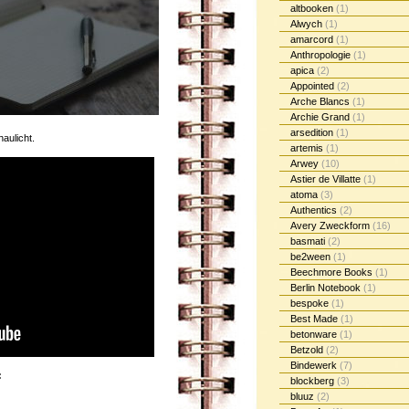
altbooken
(1)
Alwych
(1)
amarcord
(1)
Anthropologie
(1)
apica
(2)
Appointed
(2)
Arche Blancs
(1)
Archie Grand
(1)
arsedition
(1)
aulicht.
artemis
(1)
Arwey
(10)
Astier de Villatte
(1)
atoma
(3)
Authentics
(2)
Avery Zweckform
(16)
basmati
(2)
be2ween
(1)
Beechmore Books
(1)
Berlin Notebook
(1)
bespoke
(1)
Best Made
(1)
betonware
(1)
Betzold
(2)
Bindewerk
(7)
:
blockberg
(3)
bluuz
(2)