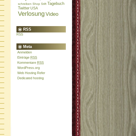
Tagebuch
schreiben
Shop
Stift
Twitter
USA
Verlosung
Video
RSS
RSS
Meta
Anmelden
Einträge
RSS
Kommentare
RSS
WordPress.org
Web Hosting Refer
Dedicated hosting