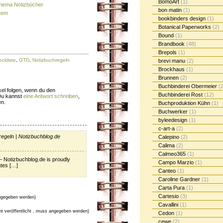
BomoArt
(1)
Thema Notizbücher
bon matin
(1)
stem
bookbinders design
(1)
Botanical Paperworks
(2)
Bound
(1)
Brandbook
(48)
Brepols
(1)
ckliste
,
GTD
,
Notizbuchregeln
brevi manu
(2)
Brockhaus
(1)
Brunnen
(2)
Buchbinderei Obermeier
(2
el folgen, wenn du den
Buchbinderei Rost
(12)
Du kannst
eine Antwort schreiben
,
en.
Buchproduktion Kühn
(1)
Buchwerker
(1)
byleedesign
(1)
c-art-a
(2)
regeln | Notizbuchblog.de
Calepino
(2)
Calima
(2)
Calmeo365
(1)
– Notizbuchblog.de is proudly
Campo Marzio
(1)
tes […]
Canteo
(1)
Caroline Gardner
(1)
Carta Pura
(1)
Cartesio
(3)
gegeben werden)
Cavallini
(1)
cht veröffentlicht , muss angegeben werden)
Cedon
(1)
cewe
(2)