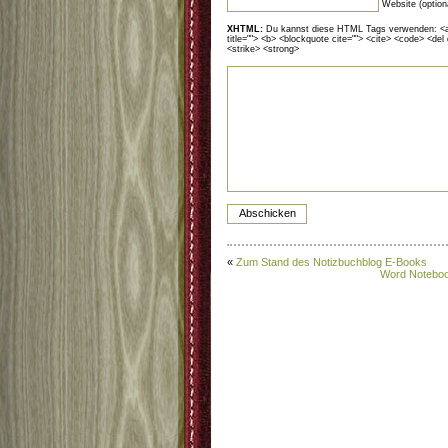
Website (option
XHTML:
Du kannst diese HTML Tags verwenden: <a hr
title=""> <b> <blockquote cite=""> <cite> <code> <del
<strike> <strong>
«
Zum Stand des Notizbuchblog E-Books
Word Notebook