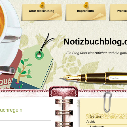
Über dieses Blog
Impressum
Press
E-Book
Datenschutzerklärung
Notizbuchblog.
Ein Blog über Notizbücher und die ga
buchregeln
Seiten
Archiv
Umfragen