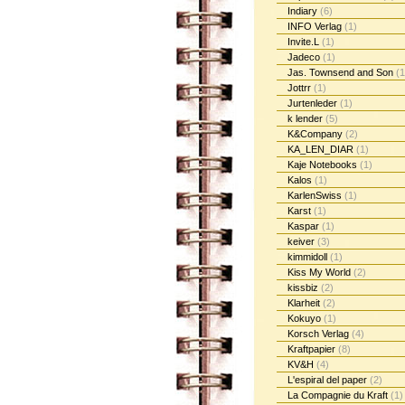
Indiary
(6)
INFO Verlag
(1)
Invite.L
(1)
Jadeco
(1)
Jas. Townsend and Son
(1
Jottrr
(1)
Jurtenleder
(1)
k lender
(5)
K&Company
(2)
KA_LEN_DIAR
(1)
Kaje Notebooks
(1)
Kalos
(1)
KarlenSwiss
(1)
Karst
(1)
Kaspar
(1)
keiver
(3)
kimmidoll
(1)
Kiss My World
(2)
kissbiz
(2)
Klarheit
(2)
Kokuyo
(1)
Korsch Verlag
(4)
Kraftpapier
(8)
KV&H
(4)
L'espiral del paper
(2)
La Compagnie du Kraft
(1)