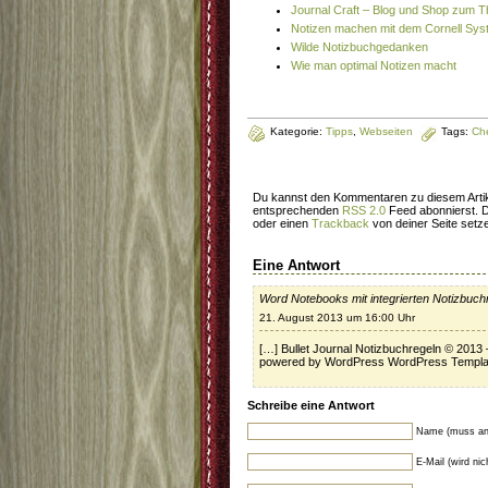
Journal Craft – Blog und Shop zum 
Notizen machen mit dem Cornell Sy
Wilde Notizbuchgedanken
Wie man optimal Notizen macht
Kategorie:
Tipps
,
Webseiten
Tags:
Che
Du kannst den Kommentaren zu diesem Artik
entsprechenden
RSS 2.0
Feed abonnierst. 
oder einen
Trackback
von deiner Seite setz
Eine Antwort
Word Notebooks mit integrierten Notizbuch
21. August 2013 um 16:00 Uhr
[…] Bullet Journal Notizbuchregeln © 2013 
powered by WordPress WordPress Templa
Schreibe eine Antwort
Name (muss an
E-Mail (wird ni