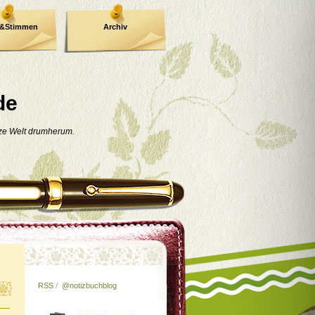
e&Stimmen
Archiv
de
nze Welt drumherum.
RSS
/
@notizbuchblog