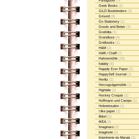
Fundgut99
(7)
Geek Books
(1)
GILD Bookbinders
(3)
Gmund
(6)
Go Stationery
(1)
Goods and Better
(3)
Grafolita
(1)
Grandluxe
(4)
Gridbooks
(1)
H&M
(1)
Häfft / Chäff
(7)
Hahnemühle
(19)
halaby
(6)
Happily Ever Paper
(2)
HappySelf Journal
(1)
Herlitz
(1)
Herzogsägemühle
(1)
Hightide
(1)
Hockey Croquis
(1)
Hoffmann und Campe
(1)
Holsteinsalon
(1)
I like paper
(2)
ifidori
(1)
IKEA
(2)
Imaginaro
(2)
imaginote
(1)
Imprimerie du Marais
(1)