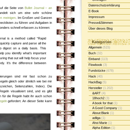
Datenschutzerklärung
auf die Seite von
Bullet Journal – an
E-Book
andelt sich um eine sehr schöne
Impressum
n meinigen
. Im Großen und Ganzen
ecklisten zu führen und Aufgaben in
Presse&Stimmen
onders schnell erfassen zu können:
Über dieses Blog
urnal is a method called “Rapid
Kategorien
quickly capture and parse all the
Allgemein
(515)
to digest on a daily basis. This
elp you identify what’s important
Buch
(32)
uring that out will help focus your
Einband
(113)
ly. It’s the difference between
Flowbook
(3)
Fundstücke
(678)
ierungen sind mir fast schon zu
Hack
(40)
egeln gleich oder ähnlich wie bei mir
HackBag
(5)
zeichen, Seitenzahlen, Index). Die
Hersteller
(1.202)
geln visualisiert sind, und es gibt
&ART
(4)
n für die Regeln habt ihr auch schon
18hoch2
(3)
egeln
gefordert. An dieser Seite kann
A book for that
(1)
A Good Company
(1)
About:Blank
(1)
adliga
(1)
Ahoi Marie
(1)
Alpha Edition
(1)