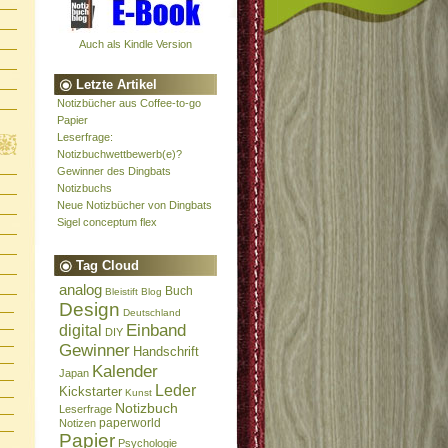
Auch als Kindle Version
Letzte Artikel
Notizbücher aus Coffee-to-go
Papier
Leserfrage:
Notizbuchwettbewerb(e)?
Gewinner des Dingbats
Notizbuchs
Neue Notizbücher von Dingbats
Sigel conceptum flex
Tag Cloud
analog
Buch
Bleistift
Blog
Design
Deutschland
Einband
digital
DIY
Gewinner
Handschrift
Kalender
Japan
Leder
Kickstarter
Kunst
Notizbuch
Leserfrage
paperworld
Notizen
Papier
Psychologie