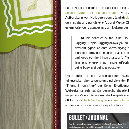
Leser Bastian schickte mir den tollen Link 
analog system for the digital age
. Es h
Aufbereitung von Notizbuchregeln, ähnlich
de
geht es darum, auf clevere Art und Weise Ch
einem Kalender vorzuplanen, um Notizen bes
[…] At the heart of of the Bullet Jo
Logging”. Rapid Logging allows you to 
different types of data we’re trying 
technique provides insights that can h
and weed out the things that aren’t. Fig
time and energy much more effective
being busy and being productive. […]
Die Regeln mit den verschiedenen Mark
feingranular, aber ansonsten sind viele der R
(Thema in den Kopf der Seite, Erledigungs
Webseite ist sehr schön gemacht, da alle Re
sogar ein Video. Besonders die Beispielseite
oft für meine
Notizbuchregeln
und
Aufgabenr
ich mir dafür ein schönes Beispiel nehmen.