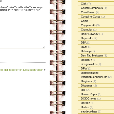
al)
Ciak
(7)
ef="" title=""> <abbr title=""> <acronym
Colibri Notebooks
(1)
 datetime=""> <em> <i> <q cite=""> <s>
ComPenion
(4)
ContainerCorps
(1)
Copic
(3)
Coppenrath
(3)
Crumpler
(1)
Daler Rowney
(1)
Daycraft
(12)
DBA
(1)
DCM
(1)
Dekoop
(1)
Den Tag Meistern
(1)
Design.Y
(1)
designwallas
(1)
DFW
(2)
s mit integrierten Notizbuchregeln
»
Dieterich'sche
Verlagsbuchhandlung
(2)
Dingbats
(4)
Diogenes
(2)
DIY
(22)
Doane Paper
(1)
DODOnotes
(1)
Dorsch
(3)
Duden
(1)
eaudecollage
(1)