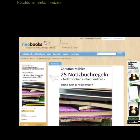
Notizbücher einfach nutzen
. Ihr könnt das Buch dort als epub oder als P
kaufen. Danke, dass ihr mich mit dem Kauf unterstützt und meine Arbe
wertschätzt.
In den nächsten Tagen wird das E-Book über Neobooks auch bei amazon (für d
Kindle), bei Apple iTunes, bei Thalia, bei Hugendubel und mehr als 20 ander
Shops auftauchen, die E-Books verkaufen. Ich werde berichten.
Ähnliche Artikel in der gleichen Kategorie: