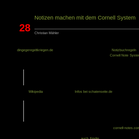
Notizen machen mit dem Cornell System
28
Christian Mähler
Jan.
In meinen Zugriffsstatistiken ist mir aufgefallen, dass mich die Sei
dingegeregeltkriegen.de
verlinkt hat, speziell das Forum unter
Notizbuchregeln
. 
der dortigen Diskussion macht einer der Teilnehmer auf das
Cornell Note Syst
aufmerksam:
The Cornell note-taking system is a widely-used notetaking system
devised in the 1950s by Walter Pauk, an education professor at Cornell
University […]
Quelle:
Wikipedia
. Auf Deutsch gibt es
Infos bei schatenseite.de
:
Grundlage des Systems ist die Aufteilung des Blattes auf dem die
Notizen gemacht werden. Es besteht neben dem eigentlichen
Notizbereich aus einem Stichwortfeld und einem Bereich für die
Zusammenfassung.
Auf Englisch findet ihr sogar eine eigene Webseite zum Thema:
cornell-notes.co
wo ihr euch die Vorlage für das System als PDF generieren lassen könnt. Und w
lieber eine Word Datei möchte, der wird
auch fündig
(Update: 12.5.17: der Li