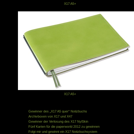
© mit freundlicher Genehmigung
X17 A5+
© mit freundlicher Genehmigung
X17 A5+
Ähnliche Artikel in der gleichen Kategorie:
Gewinner des „X17 A5 quer“ Notizbuchs
Archivboxen von X17 und X47
Gewinner der Verlosung des X17 NylSkin
Fünf Karten für die paperworld 2012 zu gewinnen
Folgt mir und gewinnt ein X17 Notizbuchsystem