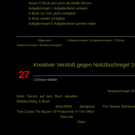
Neues E-Book jetzt auch als Kindle Version
Aufgabenregel 1: Aufgabenlisten anlegen
E-Book zur Zeit „nicht verfügbar“
E-Book wieder verfügbar
Aufgabenregel 4: Aufgabenlisten geheim halten
Kategorie:
Allgemein
Tags:
Aufgabenregel
,
Aufgabenregeln
,
E-Book
,
Notizbuchregel
,
Notizbuchregeln
Kreativer Verstoß gegen Notizbuchregel 1
27
Christian Mähler
Juni
Wer von euch weiß, was in Notizbuchregel 19 steht? Genau:
Notizbuchregel 19
Keine Tassen auf dem Buch abstellen
(alle Notizbuchregeln im kostenlos
Notizbuchblog E-Book
). Dass man kreativ gegen diese Regel verstoßen kan
sah ich in einem Link von
@iris30606
. Bei
designtaxi
wird
Pre-Stained Noteboo
That Create The Illusion Of Productivity In The Office
vorgestellt. Es handelt wsi
dabei um ein Notizbuch von
Daycraft
, dessen Einband Kaffeeflecken nachahm
Die Idee und das Buch werden in diesem
Video
gezeigt: