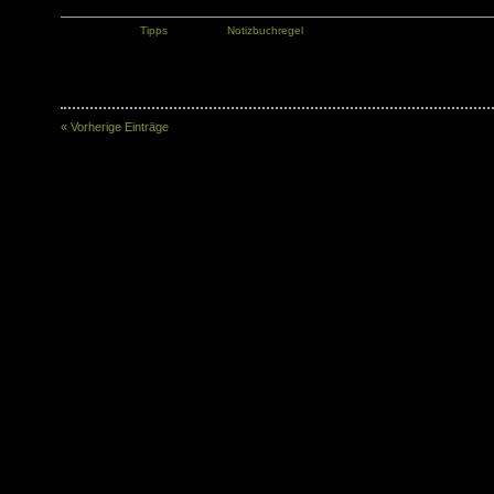
Kategorie:
Tipps
Tags:
Notizbuchregel
« Vorherige Einträge
© 2026 - Notizbuchblog.de is proudly powered by
WordPress
Wordpress Templates
Presented by
Best Web Hosting
and
Case