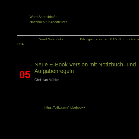
Ähnliche Artikel in der gleichen Kategorie:
Word Schreibhefte
Notizbuch für Abenteurer
Kategorie:
Word Notebooks
Tags:
Erledigungszeichen
,
GTD
,
Notizbuchrege
USA
Neue E-Book Version mit Notizbuch- und
Aufgabenregeln
05
Christian Mähler
Juli
Lange musstet ihr warten, aber jetzt ist es soweit: das aktualisierte E-Book i
fertig. Seit der ersten Veröffentlichung dieses E-Books im August 2011, wurde d
Buch bis Mai 2013 über 9000 Mal heruntergeladen, wie man an den Statistiken b
bit.ly sehen kann:
https://bitly.com/nbbebook+
. Während dieser Zeit habe ich eini
Anregungen von Lesern erhalten und zusätzlich im Blog zehn „Aufgabenregel
ergänzt.
Auch wenn sich das Wort „Regel“ nach strikter Einhaltung anhört, ist es nicht 
streng gemeint. Die „Regeln“ in diesem Buch sollen als Anregung dienen. S
können einzeln oder zusammen angewandt werden. Es soll keine dogmatisc