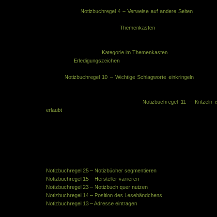
zurückblättern, die zur Idee gehört. In diesem Fall gilt also: neue Sei
anfangen und
Notizbuchregel 4 – Verweise auf andere Seiten
anwende
so dass man auch schnell zur letzten Seite der Idee findet
Verseht jede Seite mit einem
Themenkasten
und verwendet immer d
gleiche Bezeichnung für eine Idee. Das erleichtert die Orientierung be
Zurückblättern oder Durchblättern im Buch. Verwendet ggf. d
Bezeichnung „Idee“ als
Kategorie im Themenkasten
Verwendet
Erledigungszeichen
zum Erfassen neuer Punkte einer Ide
Dann könnt ihr umgesetzte Punkte einfach abhaken
Befolgt
Notizbuchregel 10 – Wichtige Schlagworte einkringeln
– so sie
man später stets, wo die Schlüsselwörter einer Idee stehen
Achtet nicht auf die Form, wenn ihr Ideen erfasst und frei assoziiert. Da
muss es schnell gehen und dann gilt
Notizbuchregel 11 – Kritzeln i
erlaubt
Und jetzt viel Spaß beim Ideensammeln!
Zum Vergrößern bitte klicken
Ähnliche Artikel in der gleichen Kategorie:
Notizbuchregel 25 – Notizbücher segmentieren
Notizbuchregel 15 – Hersteller variieren
Notizbuchregel 23 – Notizbuch quer nutzen
Notizbuchregel 14 – Position des Lesebändchens
Notizbuchregel 13 – Adresse eintragen