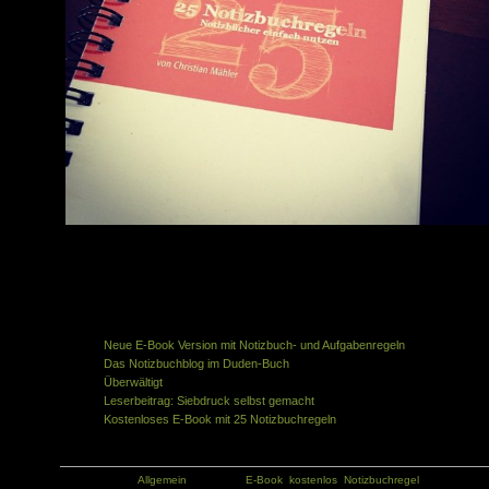
Zum Vergrößern bitte klicken
Zum Vergrößern bitte klicken
Ähnliche Artikel in der gleichen Kategorie:
Neue E-Book Version mit Notizbuch- und Aufgabenregeln
Das Notizbuchblog im Duden-Buch
Überwältigt
Leserbeitrag: Siebdruck selbst gemacht
Kostenloses E-Book mit 25 Notizbuchregeln
Kategorie:
Allgemein
Tags:
E-Book
,
kostenlos
,
Notizbuchregel