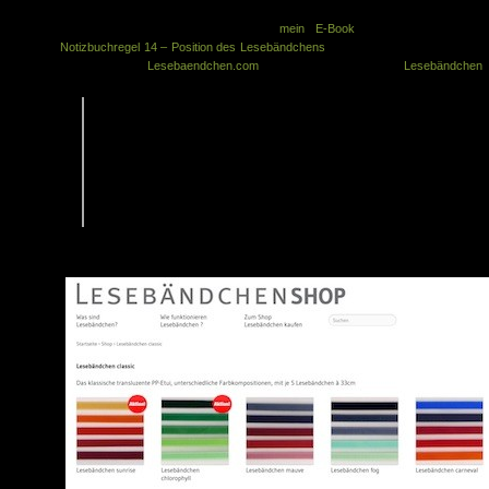
Leserin Claudia hatte sich im Juli
mein E-Book
gekauft und dort v
Notizbuchregel 14 – Position des Lesebändchens
gelesen. Daraufhin schickte s
mir den Link auf
Lesebaendchen.com
, einen Online-Shop nur für
Lesebändchen
:
[…] Die Lesebändchen sind 33cm lang und damit lang genug für alle
Bücher bis 27cm Höhe. Bei kleineren Büchern können die
Lesebändchen einfach mit der Schere gekürzt werden, sie fransen
nicht aus. Lesebändchen gibt es jetzt in 10 verschiedenen
Farbkombinationen aus insgesamt 26 Farben. Etuis mit 5
verschiedenfarbigen selbstklebenden Lesebändchen sind auch in vielen
guten Buchhandlungen erhältlich […]
Fünf Lesebändchen kosten im Shop ca. 5 EUR.