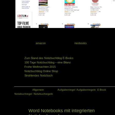
An dieser Stelle ein Dankeschön an alle meine Leser und die Käufer des E-Book
dass ihr durch den Kauf meine Arbeit unterstützt. Ich freue mich auch sehr üb
Rezensionen bei
amazon
oder Bewertungen bei
neobooks
zum E-Book.
Ähnliche Artikel in der gleichen Kategorie:
Zum Stand des Notizbuchblog E-Books
100 Tage Notizbuchblog – eine Bilanz
Frohe Weihnachten 2015
Notizbuchblog Online Shop
Strahlendes Notizbuch
Kategorie:
Allgemein
Tags:
Aufgabenregel
,
Aufgabenregeln
,
E-Book
,
Notizbuchregel
,
Notizbuchregeln
Word Notebooks mit integrierten