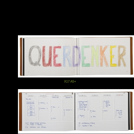
bzw. warum euch ein Querformat gut gefällt
Am Ende werden alle Kommentare durchnummeriert und die Gewinner p
Zufallsgenerator ermittelt
Ich schreibe die Gewinner dann an und erfrage die Postanschrift, die i
an X17 für den Versand weitergeben
Der Rechtsweg ist ausgeschlossen
© mit freundlicher Genehmigung
X17 A5+