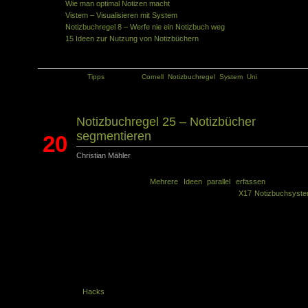
Wie man optimal Notizen macht
Vistem – Visualisieren mit System
Notizbuchregel 8 – Werfe nie ein Notizbuch weg
15 Ideen zur Nutzung von Notizbüchern
Kategorie:
Tipps
Tags:
Cornell
,
Notizbuchregel
,
System
,
Uni
Notizbuchregel 25 – Notizbücher
segmentieren
20
Christian Mähler
Jan.
Die Notizbuchregel 24 lautete
Mehrere Ideen parallel erfassen
. Die heuti
Notizbuchregel ergab sich aus Überlegungen, wie man ein
X17 Notizbuchsyst
geschickt nutzt. Das X17 ist durch seine Konstruktion in verschiedene Abschnit
unterteilt (Einlegebücher), die ein fortlaufendes Schreiben wie in ein
konventionell gebundenen Buch zumindest in Frage stellen. Man kom
unwillkürlich auf die Idee, die einzelnen Einlagebücher organisatorisch 
verwenden und verschieden zu nutzen. So ergibt sich die
Notizbuchregel 25 – Notizbücher segmentieren
Viele GTD
Hacks
für Notizbücher versuchen ebenfalls ein fortlaufende
konventionelles Buch zu unterteilen und damit eine Organisationsidee 