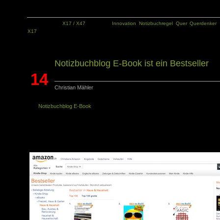
Kategorie:
X17 / X47
Tags:
Innovation
,
Notizbuchregel
,
Quer
,
Querdenker
,
X17
Notizbuchblog E-Book ist ein Bestseller
14
Christian Mähler
Nov.
Das
Notizbuchblog E-Book
ist ein Bestseller! Es wurde in den ersten vier Monat
schon deutlich mehr als 500 Mal verkauft. Eure Rückmeldungen dazu sind se
positiv und ich habe auch schon einige Verbesserungsvorschläge bekommen. V
einigen Tagen war es sogar auf Platz 1 der Bestseller Charts von amazon in d
Kategorie „Haus&Haushalt“, wie ihr auf diesem Screenshot sehen könnt: