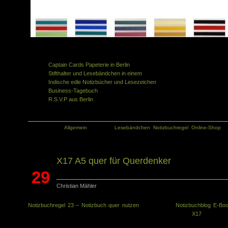
Ähnliche Artikel in der gleichen Kategorie:
Captain Cards Papeterie in Berlin
Stifthalter und Lesebändchen in einem
Indische edle Notizbücher und Lesezeichen
Business-Tagebuch
R.S.V.P aus Berlin
Kategorie:
Allgemein
Tags:
Lesebändchen
,
Notizbuchregel
,
Online-Shop
X17 A5 quer für Querdenker
29
Christian Mähler
Juni
Notizbuchregel 23 – Notizbuch quer nutzen
finde sich im
Notizbuchblog E-Bo
und hat jetzt eine prominente Unterstützung gefunden, nämlich bei
X17
: