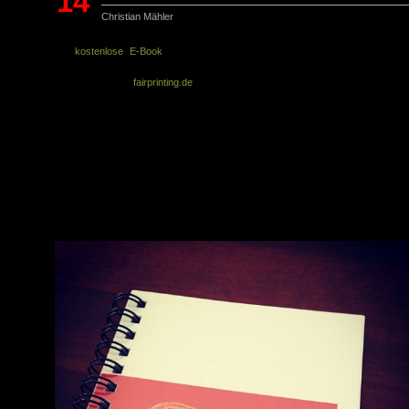
14
Christian Mähler
Feb.
Das
kostenlose E-Book
mit den 25 Notizbuchregeln wurde bis heute (Mit
Februar 2012) mehr als 5200 Mal heruntergeladen. Unter den Lesern war au
Herr Berger von
fairprinting.de
. Er hat das Buch neu gelayoutet und dann 
Kleinstauflage gedruckt und gebunden. Einige der Büchlein hat er an Verwand
verschenkt – und ein Exemplar habe ich bekommen. Vielen Dank von dieser Stel
aus! Irgendwie fremd, wenn man seinen eigenen Text so gedruckt und gebund
in Händen hält.
Bei der Gelegenheit möchte ich kurz mitteilen, dass ich Version 2.0 im Auge hab
Allerdings möchte ich die Notizbuchregeln vielleicht belassen und eher ein zweite
umfangreicheres PDF schnüren, das noch einige andere interessante Inhalte ru
um Notizbücher enthält.