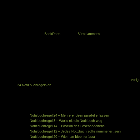
wechseln, wenn sie vollgeschrieben sind.
Nachteile der Segmentierung
es gibt in der Regel nur ein Lesezeichen pro Buch (wenn überhaupt) u
die aktuellen Positionen in den verschiedenen Segmenten kann nic
richtig markiert werden. Da müsste man sich Hilfsmitteln bedienen, w
etwa den
BookDarts
oder etwa
Büroklammern
wenn die Segmente unterschiedlich schnell vollgeschrieben sind, mu
man möglicherweise ein halbleeres Buch wechseln
Verweise auf Seiten / Segmente über Bücher hinweg wird schwieriger
wenn sich während der Nutzung zeigt, dass sich ein neues Segme
ergibt, das viel Platz braucht, ist das Buch ggf. schon soweit gefüllt, da
eine Umsegmentierung nicht möglich ist. Dann muss man ein neues Bu
anfangen bzw. mehrere Bücher nutzen.
Falls euch diese Notizbuchregel gefallen hat, schaut euch doch auch die
vorig
24 Notizbuchregeln an
.
Zum Vergrößern bitte klicken
Ähnliche Artikel in der gleichen Kategorie:
Notizbuchregel 24 – Mehrere Ideen parallel erfassen
Notizbuchregel 8 – Werfe nie ein Notizbuch weg
Notizbuchregel 14 – Position des Lesebändchens
Notizbuchregel 12 – Jedes Notizbuch sollte nummeriert sein
Notizbuchregel 20 – Wie man Ideen erfasst