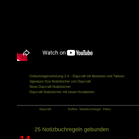
Ähnliche Artikel in der gleichen Kategorie:
Geburtstagsverlosung 2.4 – Daycraft mit Illusionen und Tattoos
Signature Duo Notizbücher von Daycraft
Neue Daycraft Notizbücher
Daycraft Notizbücher mit neuen Kreationen
Kategorie:
Daycraft
Tags:
Kaffee
,
Notizbuchregel
,
Video
25 Notizbuchregeln gebunden