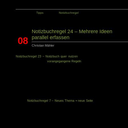
Kategorie:
Tipps
Tags:
Notizbuchregel
Notizbuchregel 24 – Mehrere Ideen
parallel erfassen
08
Christian Mähler
Dez.
Notizbuchregel 23 – Notizbuch quer nutzen
erschien ca. Mitte November. Heu
kommt eine Regel, die
vorangegangene Regeln
kombiniert.
Notizbuchregel 24 – Mehrere Ideen parallel erfassen
Worum geht es? Meist hat man mehrere Ideen, die man mit sich herumträgt u
von denen man nicht genau weiß, mit welcher man als erstes starten soll. Da
sammelt man im Notizbuch Stichworte dazu. Da es aber mehrere sind, muss m
das im Buch irgendwie koordinieren. Wie macht man das?
Notizbuchregel 7 – Neues Thema = neue Seite
zeigt, dass man jede Id
auf einer neuen Seite erfassen soll. In der Regel reicht eine Seite ab
nicht und man braucht mehrere.
Das Notizbuch wird in der Regel vielfältig eingesetzt und wenn ein
gerade wieder neue Punkte zu einer Idee einfallen, dann muss man s
schnell erfassen. Meist will man dann nicht zur letzten Sei