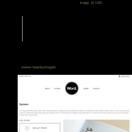
Ein 3-er Pack der kleinen Notizhefte kostet
knapp 10 USD
. Es gibt sie in einig
verschiedenen Einbänden, wobei alle Bücher die gleiche Spezifikation haben:
[…] 48 pages, lined – 3.5″ x 5.5″ – Made in the USA -Cover:
Environment Desert Storm 120# smooth paper (100% post consumer
recycled) – Interior: Lynx Opaque Ultra smooth white 60# text – Acid
free paper (cover and interior) – Printed with Hostmann-Steinberg inks
– Stitching wire comes from the Spiral Binding Company […]
Die Bücher sind sehr schön, aber ich denke, das könnt ihr auch mit eur
Notizbuch umsetzen, wenn ihr das System als Erledigungszeichen selb
zeichnet. Dann könnt ihr auch andere Lineaturen verwenden und eu
Notizbücher auch für etwas anderes verwenden. Und ihr könnt dieses System g
mit
meinen Notizbuchregeln
kombinieren.