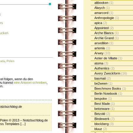
altbooken
(1)
Alwych
(1)
amarcord
(1)
:
Anthropologie
(1)
rs
apica
(2)
Appointed
(2)
rucken
Arche Blancs
(1)
Archie Grand
(1)
arsedition
(1)
artemis
(1)
Arwey
(10)
Astier de Villatte
(1)
ativ
,
Polen
atoma
(3)
Authentics
(2)
Avery Zweckform
(16)
basmati
(2)
el folgen, wenn du den
Du kannst
eine Antwort schreiben
,
be2ween
(1)
en.
Beechmore Books
(1)
Berlin Notebook
(1)
bespoke
(1)
Best Made
(1)
otizbuchblog.de
betonware
(1)
Betzold
(2)
Bindewerk
(7)
Polen © 2013 – Notizbuchblog.de
ss Templates […]
blockberg
(3)
bluuz
(2)