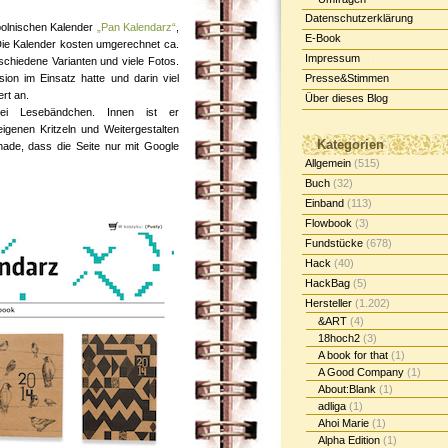
Datenschutzerklärung
 polnischen Kalender
„Pan Kalendarz“
,
E-Book
 Die Kalender kosten umgerechnet ca.
Impressum
chiedene Varianten und viele Fotos.
ion im Einsatz hatte und darin viel
Presse&Stimmen
ert an.
Über dieses Blog
ei Lesebändchen. Innen ist er
igenen Kritzeln und Weitergestalten
Kategorien
hade, dass die Seite nur mit Google
Allgemein
(515)
Buch
(32)
Einband
(113)
Flowbook
(3)
Fundstücke
(678)
Hack
(40)
HackBag
(5)
Hersteller
(1.202)
&ART
(4)
18hoch2
(3)
A book for that
(1)
A Good Company
(1)
About:Blank
(1)
adliga
(1)
Ahoi Marie
(1)
Alpha Edition
(1)