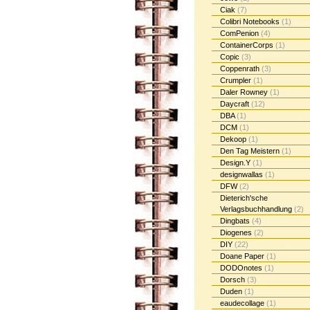
Ciak
(7)
Colibri Notebooks
(1)
ComPenion
(4)
ContainerCorps
(1)
Copic
(3)
Coppenrath
(3)
Crumpler
(1)
Daler Rowney
(1)
Daycraft
(12)
DBA
(1)
DCM
(1)
Dekoop
(1)
Den Tag Meistern
(1)
Design.Y
(1)
designwallas
(1)
DFW
(2)
Dieterich'sche
Verlagsbuchhandlung
(2)
Dingbats
(4)
Diogenes
(2)
DIY
(22)
Doane Paper
(1)
DODOnotes
(1)
Dorsch
(3)
Duden
(1)
eaudecollage
(1)