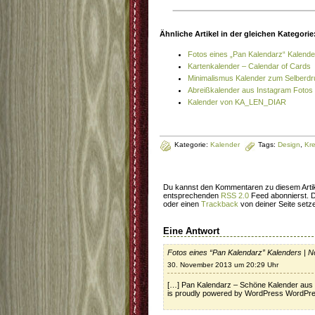
Ähnliche Artikel in der gleichen Kategorie
Fotos eines „Pan Kalendarz“ Kalende
Kartenkalender – Calendar of Cards
Minimalismus Kalender zum Selberd
Abreißkalender aus Instagram Fotos
Kalender von KA_LEN_DIAR
Kategorie:
Kalender
Tags:
Design
,
Kre
Du kannst den Kommentaren zu diesem Artik
entsprechenden
RSS 2.0
Feed abonnierst. 
oder einen
Trackback
von deiner Seite setz
Eine Antwort
Fotos eines “Pan Kalendarz” Kalenders | N
30. November 2013 um 20:29 Uhr
[…] Pan Kalendarz – Schöne Kalender aus 
is proudly powered by WordPress WordPre