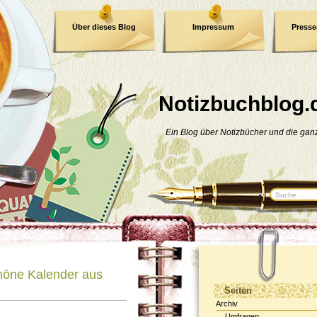
Über dieses Blog
Impressum
Press
E-Book
Datenschutzerklärung
Notizbuchblog.
Ein Blog über Notizbücher und die ga
höne Kalender aus
Seiten
Archiv
Umfragen