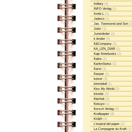
Indiary
(6)
INFO Verlag
(1)
Invite.L
(1)
Jadeco
(1)
Jas. Townsend and Son
(1
Jottrr
(1)
Jurtenleder
(1)
k lender
(5)
K&Company
(2)
KA_LEN_DIAR
(1)
Kaje Notebooks
(1)
Kalos
(1)
KarlenSwiss
(1)
Karst
(1)
Kaspar
(1)
keiver
(3)
kimmidoll
(1)
Kiss My World
(2)
kissbiz
(2)
Klarheit
(2)
Kokuyo
(1)
Korsch Verlag
(4)
Kraftpapier
(8)
KV&H
(4)
L'espiral del paper
(2)
La Compagnie du Kraft
(1)