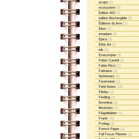
ecojot
(1)
ecosystem
(2)
Edition 402
(2)
edition Büchergilde
(2)
Éditions du livre
(1)
Elum
(1)
emadam
(9)
Epica
(2)
Ethic Art
(1)
etk
(1)
Exacompta
(3)
Faber Castell
(1)
Fabio Ricci
(1)
Fabriano
(2)
fashionary
(2)
Feuerwear
(1)
Field Notes
(15)
Filofax
(2)
Findling
(2)
fiorentina
(1)
flexinotes
(1)
Flügelblätter
(1)
Frank.
(1)
Freitag
(1)
French Paper
(1)
Full Focus Planner
(1)