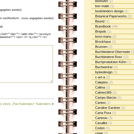
BomoArt
(1)
bon matin
(1)
gegeben werden)
bookbinders design
(1)
Botanical Paperworks
(2)
cht veröffentlicht , muss angegeben werden)
Bound
(1)
Brandbook
(48)
al)
Brepols
(1)
ef="" title=""> <abbr title=""> <acronym
brevi manu
(2)
 datetime=""> <em> <i> <q cite=""> <s>
Brockhaus
(1)
Brunnen
(2)
Buchbinderei Obermeier
(2
Buchbinderei Rost
(12)
Buchproduktion Kühn
(1)
Buchwerker
(1)
byleedesign
(1)
c-art-a
(2)
Calepino
(2)
Calima
(2)
Calmeo365
(1)
Campo Marzio
(1)
Canteo
(1)
s eines „Pan Kalendarz“ Kalenders
»
Caroline Gardner
(1)
Carta Pura
(1)
Cartesio
(3)
Cavallini
(1)
Cedon
(1)
cewe
(2)