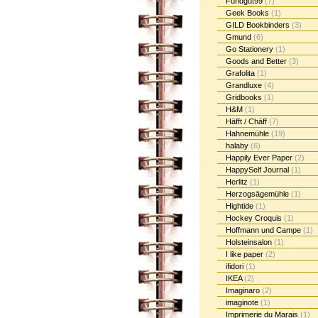
Fundgut99
(7)
Geek Books
(1)
GILD Bookbinders
(3)
Gmund
(6)
Go Stationery
(1)
Goods and Better
(3)
Grafolita
(1)
Grandluxe
(4)
Gridbooks
(1)
H&M
(1)
Häfft / Chäff
(7)
Hahnemühle
(19)
halaby
(6)
Happily Ever Paper
(2)
HappySelf Journal
(1)
Herlitz
(1)
Herzogsägemühle
(1)
Hightide
(1)
Hockey Croquis
(1)
Hoffmann und Campe
(1)
Holsteinsalon
(1)
I like paper
(2)
ifidori
(1)
IKEA
(2)
Imaginaro
(2)
imaginote
(1)
Imprimerie du Marais
(1)