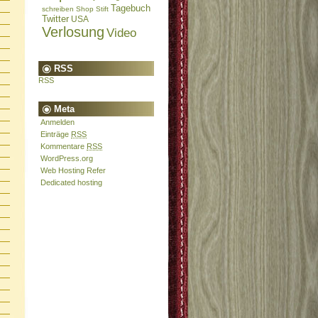
Tagebuch
schreiben
Shop
Stift
Twitter
USA
Verlosung
Video
RSS
RSS
Meta
Anmelden
Einträge
RSS
Kommentare
RSS
WordPress.org
Web Hosting Refer
Dedicated hosting