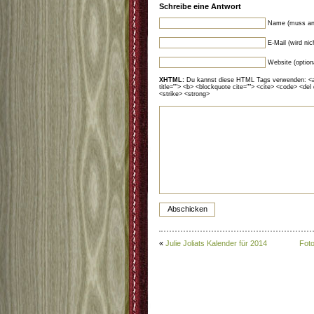
Schreibe eine Antwort
Name (muss an
E-Mail (wird ni
Website (option
XHTML:
Du kannst diese HTML Tags verwenden: <a hr
title=""> <b> <blockquote cite=""> <cite> <code> <del
<strike> <strong>
«
Julie Joliats Kalender für 2014
Foto