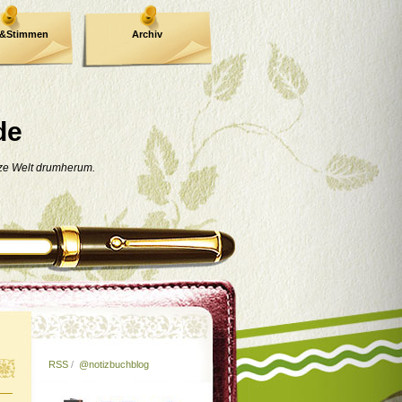
e&Stimmen
Archiv
de
nze Welt drumherum.
RSS
/
@notizbuchblog