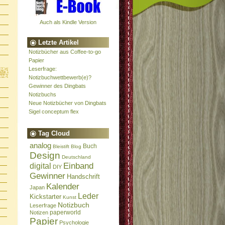
Auch als Kindle Version
Letzte Artikel
Notizbücher aus Coffee-to-go
Papier
Leserfrage:
Notizbuchwettbewerb(e)?
Gewinner des Dingbats
Notizbuchs
Neue Notizbücher von Dingbats
Sigel conceptum flex
Tag Cloud
analog
Buch
Bleistift
Blog
Design
Deutschland
Einband
digital
DIY
Gewinner
Handschrift
Kalender
Japan
Leder
Kickstarter
Kunst
Notizbuch
Leserfrage
paperworld
Notizen
Papier
Psychologie