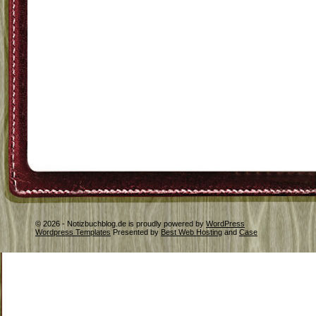
© 2026 - Notizbuchblog.de is proudly powered by
WordPress
Wordpress Templates
Presented by
Best Web Hosting
and
Case