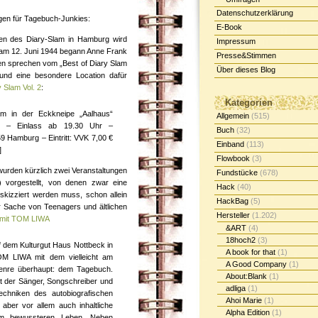
Datenschutzerklärung
ungen für Tagebuch-Junkies:
E-Book
hen des Diary-Slam in Hamburg wird
Impressum
(am 12. Juni 1944 begann Anne Frank
Presse&Stimmen
nnen sprechen vom „Best of Diary Slam
Über dieses Blog
und eine besondere Location dafür
 Slam Vol. 2
:
Kategorien
m in der Eckkneipe „Aalhaus“
Allgemein
(515)
n! – Einlass ab 19.30 Uhr –
Buch
(32)
9 Hamburg – Eintritt: VVK 7,00 €
Einband
(113)
]
Flowbook
(3)
wurden kürzlich zwei Veranstaltungen
Fundstücke
(678)
) vorgestellt, von denen zwar eine
Hack
(40)
 skizziert werden muss, schon allein
HackBag
(5)
r Sache von Teenagers und ältlichen
Hersteller
(1.202)
 mit TOM LIWA
&ART
(4)
18hoch2
(3)
f dem Kulturgut Haus Nottbeck in
A book for that
(1)
OM LIWA mit dem vielleicht am
A Good Company
(1)
 Genre überhaupt: dem Tagebuch.
About:Blank
(1)
rt der Sänger, Songschreiber und
adliga
(1)
Techniken des autobiografischen
Ahoi Marie
(1)
 aber vor allem auch inhaltliche
Alpha Edition
(1)
em bewussteren Leben. Neben