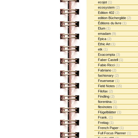
ecojot
(1)
ecosystem
(2)
Edition 402
(2)
edition Büchergilde
(2)
Éditions du livre
(1)
Elum
(1)
emadam
(9)
Epica
(2)
Ethic Art
(1)
etk
(1)
Exacompta
(3)
Faber Castell
(1)
Fabio Ricci
(1)
Fabriano
(2)
fashionary
(2)
Feuerwear
(1)
Field Notes
(15)
Filofax
(2)
Findling
(2)
fiorentina
(1)
flexinotes
(1)
Flügelblätter
(1)
Frank.
(1)
Freitag
(1)
French Paper
(1)
Full Focus Planner
(1)