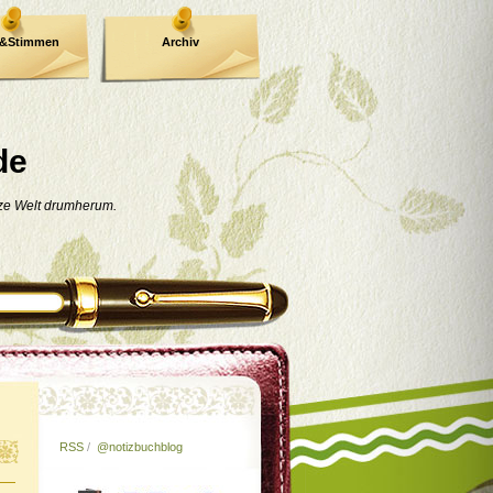
e&Stimmen
Archiv
de
nze Welt drumherum.
RSS
/
@notizbuchblog