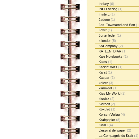
Indiary
(6)
INFO Verlag
(1)
Invite.L
(1)
Jadeco
(1)
Jas. Townsend and Son
(1
Jottrr
(1)
Jurtenleder
(1)
k lender
(5)
K&Company
(2)
KA_LEN_DIAR
(1)
Kaje Notebooks
(1)
Kalos
(1)
KarlenSwiss
(1)
Karst
(1)
Kaspar
(1)
keiver
(3)
kimmidoll
(1)
Kiss My World
(2)
kissbiz
(2)
Klarheit
(2)
Kokuyo
(1)
Korsch Verlag
(4)
Kraftpapier
(8)
KV&H
(4)
L'espiral del paper
(2)
La Compagnie du Kraft
(1)