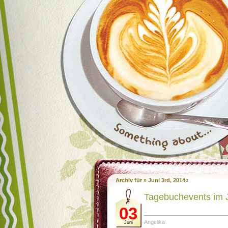
Archiv für » Juni 3rd, 2014«
Tagebuchevents im 
03
Angelika
Juni