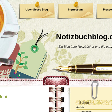
Über dieses Blog
Impressum
Press
E-Book
Datenschutzerklärung
Notizbuchblog.
Ein Blog über Notizbücher und die ga
Juni
Seiten
Archiv
Umfragen