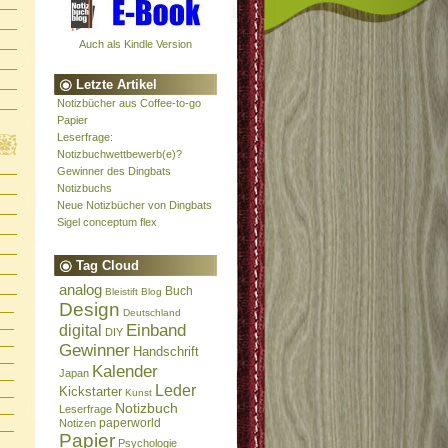
Auch als Kindle Version
Letzte Artikel
Notizbücher aus Coffee-to-go
Papier
Leserfrage:
Notizbuchwettbewerb(e)?
Gewinner des Dingbats
Notizbuchs
Neue Notizbücher von Dingbats
Sigel conceptum flex
Tag Cloud
analog
Buch
Bleistift
Blog
Design
Deutschland
Einband
digital
DIY
Gewinner
Handschrift
Kalender
Japan
Leder
Kickstarter
Kunst
Notizbuch
Leserfrage
paperworld
Notizen
Papier
Psychologie