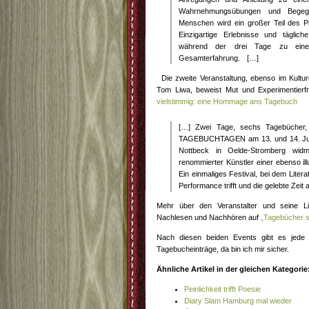
Wahrnehmungsübungen und Begeg
Menschen wird ein großer Teil des P
Einzigartige Erlebnisse und täglich
während der drei Tage zu eine
Gesamterfahrung. […]
Die zweite Veranstaltung, ebenso im Kulturg
Tom Liwa, beweist Mut und Experimentierfr
vielstimmig: eine Hommage ans Tagebuch
[…] Zwei Tage, sechs Tagebücher,
TAGEBUCHTAGEN am 13. und 14. Juni
Nottbeck in Oelde-Stromberg widme
renommierter Künstler einer ebenso i
Ein einmaliges Festival, bei dem Liter
Performance trifft und die gelebte Zeit
Mehr über den Veranstalter und seine 
Nachlesen und Nachhören auf
„Tagebücher s
Nach diesen beiden Events gibt es jede 
Tagebucheinträge, da bin ich mir sicher.
Ähnliche Artikel in der gleichen Kategorie
Peinlichkeit trifft Poesie
Diary Slam Hamburg mal wieder