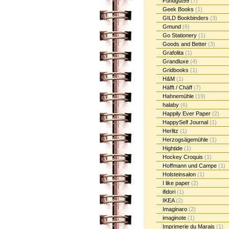
Fundgut99
(7)
Geek Books
(1)
GILD Bookbinders
(3)
Gmund
(6)
Go Stationery
(1)
Goods and Better
(3)
Grafolita
(1)
Grandluxe
(4)
Gridbooks
(1)
H&M
(1)
Häfft / Chäff
(7)
Hahnemühle
(19)
halaby
(6)
Happily Ever Paper
(2)
HappySelf Journal
(1)
Herlitz
(1)
Herzogsägemühle
(1)
Hightide
(1)
Hockey Croquis
(1)
Hoffmann und Campe
(1)
Holsteinsalon
(1)
I like paper
(2)
ifidori
(1)
IKEA
(2)
Imaginaro
(2)
imaginote
(1)
Imprimerie du Marais
(1)