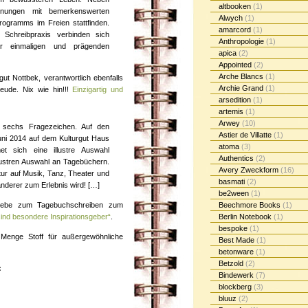
altbooken
(1)
nungen mit bemerkenswerten
Alwych
(1)
rogramms im Freien stattfinden.
amarcord
(1)
e Schreibpraxis verbinden sich
Anthropologie
(1)
r einmaligen und prägenden
apica
(2)
Appointed
(2)
Arche Blancs
(1)
ut Nottbek, verantwortlich ebenfalls
Archie Grand
(1)
eude. Nix wie hin!!!
Einzigartig und
arsedition
(1)
artemis
(1)
Arwey
(10)
 sechs Fragezeichen. Auf den
Astier de Villatte
(1)
 2014 auf dem Kulturgut Haus
atoma
(3)
t sich eine illustre Auswahl
Authentics
(2)
llustren Auswahl an Tagebüchern.
Avery Zweckform
(16)
atur auf Musik, Tanz, Theater und
basmati
(2)
 anderer zum Erlebnis wird! […]
be2ween
(1)
Liebe zum Tagebuchschreiben zum
Beechmore Books
(1)
ind besondere Inspirationsgeber“
.
Berlin Notebook
(1)
bespoke
(1)
Menge Stoff für außergewöhnliche
Best Made
(1)
betonware
(1)
Betzold
(2)
:
Bindewerk
(7)
blockberg
(3)
bluuz
(2)