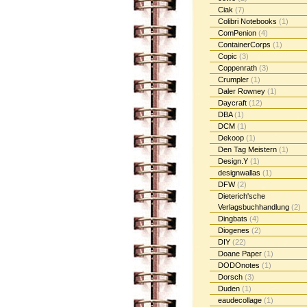
Ciak
(7)
Colibri Notebooks
(1)
ComPenion
(4)
ContainerCorps
(1)
Copic
(3)
Coppenrath
(3)
Crumpler
(1)
Daler Rowney
(1)
Daycraft
(12)
DBA
(1)
DCM
(1)
Dekoop
(1)
Den Tag Meistern
(1)
Design.Y
(1)
designwallas
(1)
DFW
(2)
Dieterich'sche
Verlagsbuchhandlung
(2)
Dingbats
(4)
Diogenes
(2)
DIY
(22)
Doane Paper
(1)
DODOnotes
(1)
Dorsch
(3)
Duden
(1)
eaudecollage
(1)