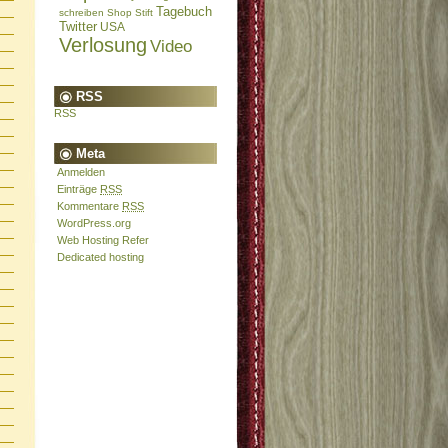
Tagebuch
schreiben
Shop
Stift
Twitter
USA
Verlosung
Video
RSS
RSS
Meta
Anmelden
Einträge
RSS
Kommentare
RSS
WordPress.org
Web Hosting Refer
Dedicated hosting