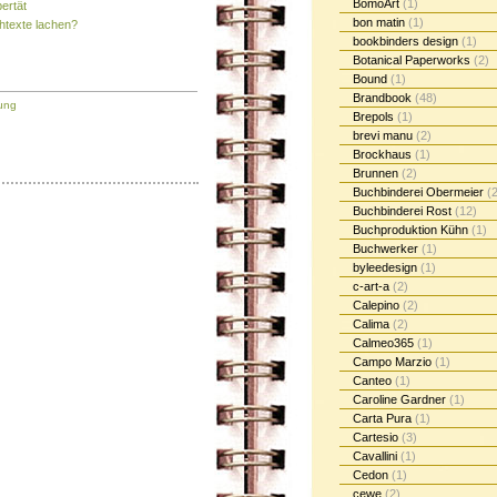
BomoArt
(1)
ertät
bon matin
(1)
htexte lachen?
bookbinders design
(1)
Botanical Paperworks
(2)
Bound
(1)
Brandbook
(48)
tung
Brepols
(1)
brevi manu
(2)
Brockhaus
(1)
Brunnen
(2)
Buchbinderei Obermeier
(2
Buchbinderei Rost
(12)
Buchproduktion Kühn
(1)
Buchwerker
(1)
byleedesign
(1)
c-art-a
(2)
Calepino
(2)
Calima
(2)
Calmeo365
(1)
Campo Marzio
(1)
Canteo
(1)
Caroline Gardner
(1)
Carta Pura
(1)
Cartesio
(3)
Cavallini
(1)
Cedon
(1)
cewe
(2)