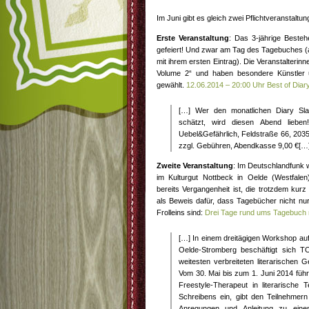
Im Juni gibt es gleich zwei Pflichtveranstalt
Erste Veranstaltung
: Das 3-jährige Beste
gefeiert! Und zwar am Tag des Tagebuches 
mit ihrem ersten Eintrag). Die Veranstalteri
Volume 2“ und haben besondere Künstler 
gewählt.
12.06.2014 – 20:00 Uhr Best of Diary
[…] Wer den monatlichen Diary Sla
schätzt, wird diesen Abend liebe
Uebel&Gefährlich, Feldstraße 66, 2035
zzgl. Gebühren, Abendkasse 9,00 €[…
Zweite Veranstaltung
: Im Deutschlandfunk 
im Kulturgut Nottbeck in Oelde (Westfalen
bereits Vergangenheit ist, die trotzdem kurz
als Beweis dafür, dass Tagebücher nicht nu
Frolleins sind:
Drei Tage rund ums Tagebuch
[…] In einem dreitägigen Workshop au
Oelde-Stromberg beschäftigt sich T
weitesten verbreiteten literarischen
Vom 30. Mai bis zum 1. Juni 2014 füh
Freestyle-Therapeut in literarische 
Schreibens ein, gibt den Teilnehmern
Anregungen und Anleitung zu ein