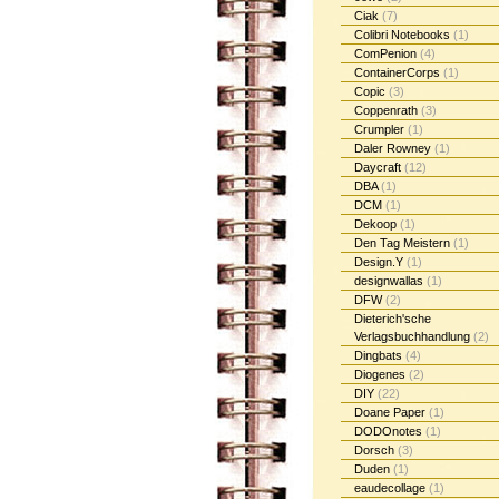
Ciak
(7)
Colibri Notebooks
(1)
ComPenion
(4)
ContainerCorps
(1)
Copic
(3)
Coppenrath
(3)
Crumpler
(1)
Daler Rowney
(1)
Daycraft
(12)
DBA
(1)
DCM
(1)
Dekoop
(1)
Den Tag Meistern
(1)
Design.Y
(1)
designwallas
(1)
DFW
(2)
Dieterich'sche
Verlagsbuchhandlung
(2)
Dingbats
(4)
Diogenes
(2)
DIY
(22)
Doane Paper
(1)
DODOnotes
(1)
Dorsch
(3)
Duden
(1)
eaudecollage
(1)