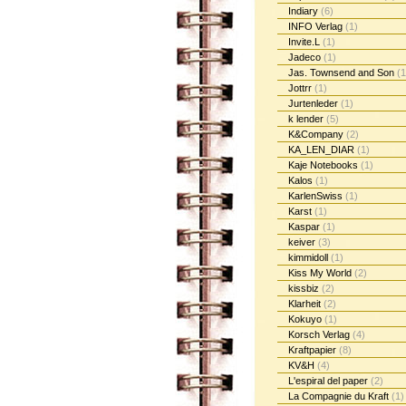
Indiary
(6)
INFO Verlag
(1)
Invite.L
(1)
Jadeco
(1)
Jas. Townsend and Son
(1
Jottrr
(1)
Jurtenleder
(1)
k lender
(5)
K&Company
(2)
KA_LEN_DIAR
(1)
Kaje Notebooks
(1)
Kalos
(1)
KarlenSwiss
(1)
Karst
(1)
Kaspar
(1)
keiver
(3)
kimmidoll
(1)
Kiss My World
(2)
kissbiz
(2)
Klarheit
(2)
Kokuyo
(1)
Korsch Verlag
(4)
Kraftpapier
(8)
KV&H
(4)
L'espiral del paper
(2)
La Compagnie du Kraft
(1)