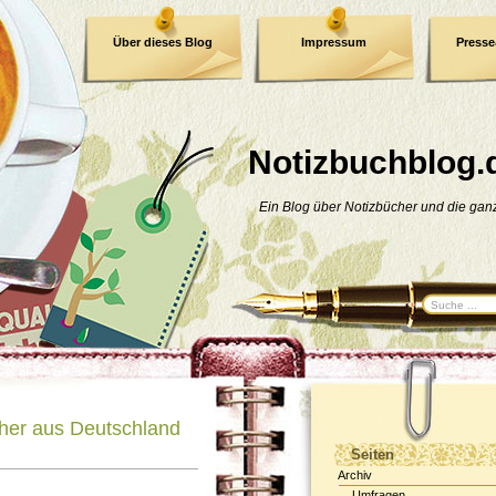
Über dieses Blog
Impressum
Press
E-Book
Datenschutzerklärung
Notizbuchblog.
Ein Blog über Notizbücher und die ga
her aus Deutschland
Seiten
Archiv
Umfragen