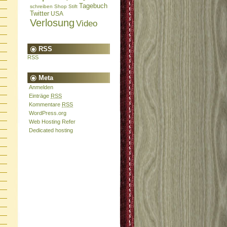
Tagebuch
schreiben
Shop
Stift
Twitter
USA
Verlosung
Video
RSS
RSS
Meta
Anmelden
Einträge
RSS
Kommentare
RSS
WordPress.org
Web Hosting Refer
Dedicated hosting