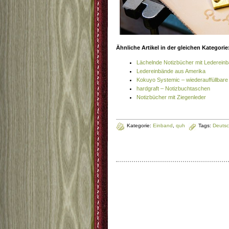
Ähnliche Artikel in der gleichen Kategorie
Lächelnde Notizbücher mit Lederein
Ledereinbände aus Amerika
Kokuyo Systemic – wiederauffüllbare
hardgraft – Notizbuchtaschen
Notizbücher mit Ziegenleder
Kategorie:
Einband
,
quh
Tags:
Deutsc