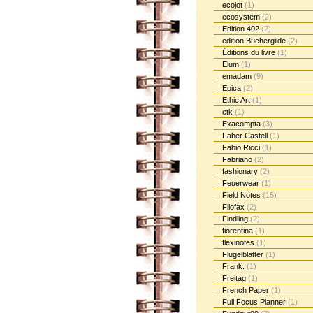
ecojot
(1)
ecosystem
(2)
Edition 402
(2)
edition Büchergilde
(2)
Éditions du livre
(1)
Elum
(1)
emadam
(9)
Epica
(2)
Ethic Art
(1)
etk
(1)
Exacompta
(3)
Faber Castell
(1)
Fabio Ricci
(1)
Fabriano
(2)
fashionary
(2)
Feuerwear
(1)
Field Notes
(15)
Filofax
(2)
Findling
(2)
fiorentina
(1)
flexinotes
(1)
Flügelblätter
(1)
Frank.
(1)
Freitag
(1)
French Paper
(1)
Full Focus Planner
(1)