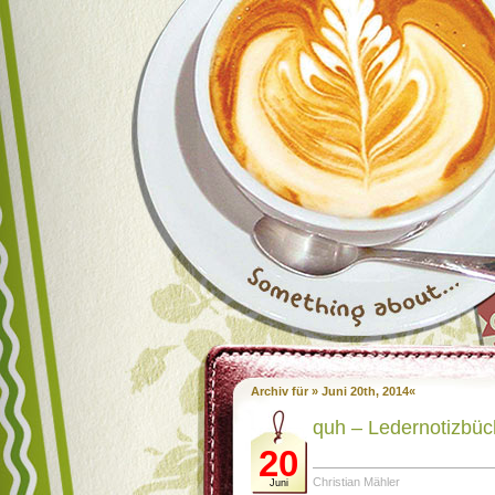
Archiv für » Juni 20th, 2014«
quh – Ledernotizbüc
20
Christian Mähler
Juni