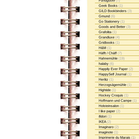
Fundgut99
(7)
Geek Books
(1)
GILD Bookbinders
(3)
Gmund
(6)
Go Stationery
(1)
Goods and Better
(3)
Grafolita
(1)
Grandluxe
(4)
Gridbooks
(1)
H&M
(1)
Häfft / Chäff
(7)
Hahnemühle
(19)
halaby
(6)
Happily Ever Paper
(2)
HappySelf Journal
(1)
Herlitz
(1)
Herzogsägemühle
(1)
Hightide
(1)
Hockey Croquis
(1)
Hoffmann und Campe
(1)
Holsteinsalon
(1)
I like paper
(2)
ifidori
(1)
IKEA
(2)
Imaginaro
(2)
imaginote
(1)
Imprimerie du Marais
(1)