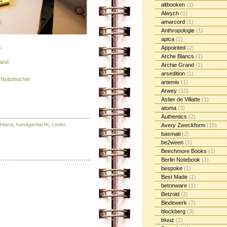
altbooken
(1)
Alwych
(1)
amarcord
(1)
Anthropologie
(1)
apica
(2)
:
Appointed
(2)
Arche Blancs
(1)
band
Archie Grand
(1)
arsedition
(1)
 Notizbücher
artemis
(1)
Arwey
(10)
Astier de Villatte
(1)
atoma
(3)
Authentics
(2)
hland
,
handgemacht
,
Leder
Avery Zweckform
(16)
basmati
(2)
be2ween
(1)
Beechmore Books
(1)
Berlin Notebook
(1)
bespoke
(1)
Best Made
(1)
betonware
(1)
Betzold
(2)
Bindewerk
(7)
blockberg
(3)
bluuz
(2)