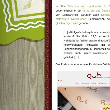
In
Fine Quh journals, handcrafted in 
Ledernotizbücher der
Firma quh aus Deutsc
von Lederartikeln, darunter auch
Notizb
mittelgroße Notizbücher
. Exemplarisch s
gleichfarbiger Naht
genannt:
[…] Mittelgroße ledergebundene Notiz
in der Größe 16,0 x 22,0 cm. Als Le
Nahtfarbe ist farblich passend ausgef
hochwertigstem Feinpapier, mit a
Lezezeichenbändern in Handarbeit gef
werden auch unsere Notizbücher 
geliefert. […]
Der Preis ist aber eher was für dickere Geldb