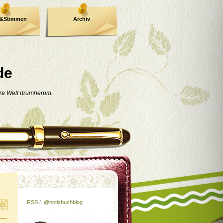
e&Stimmen
Archiv
de
nze Welt drumherum.
RSS
/
@notizbuchblog