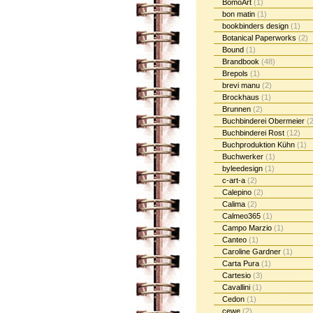
BomoArt
(1)
bon matin
(1)
bookbinders design
(1)
Botanical Paperworks
(2)
Bound
(1)
Brandbook
(48)
Brepols
(1)
brevi manu
(2)
Brockhaus
(1)
Brunnen
(2)
Buchbinderei Obermeier
(2
Buchbinderei Rost
(12)
Buchproduktion Kühn
(1)
Buchwerker
(1)
byleedesign
(1)
c-art-a
(2)
Calepino
(2)
Calima
(2)
Calmeo365
(1)
Campo Marzio
(1)
Canteo
(1)
Caroline Gardner
(1)
Carta Pura
(1)
Cartesio
(3)
Cavallini
(1)
Cedon
(1)
cewe
(2)