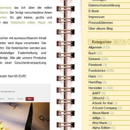
Datenschutzerklärung
Germany
las ich über die edlen
E-Book
hland
. Sie fertigt verschiedene Arten
Impressum
ücher
. Es gibt kleine, große und
ei das
Notizbuch mittel, Aqua mit
Presse&Stimmen
Über dieses Blog
bücher mit austauschbarem Inhalt
Kategorien
der wird Aqua verarbeitet. Die
Allgemein
(515)
ührt. Die Notizbücher werden aus
ufwändiger Fadenheftung und
Buch
(32)
ertigt. Wie alle unsere Produkte
Einband
(113)
in einer Geschenkverpackung
Flowbook
(3)
Fundstücke
(678)
eutel: fast 65 EUR!
Hack
(40)
HackBag
(5)
Hersteller
(1.202)
&ART
(4)
18hoch2
(3)
A book for that
(1)
A Good Company
(1)
About:Blank
(1)
adliga
(1)
Ahoi Marie
(1)
Alpha Edition
(1)