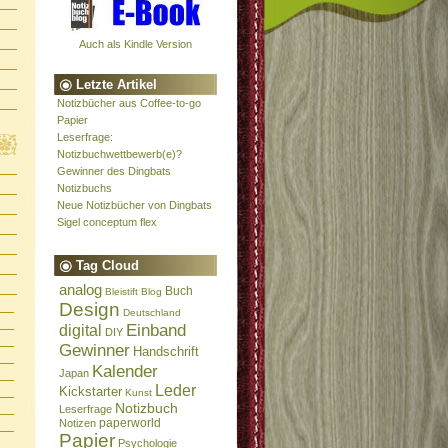
Auch als Kindle Version
Letzte Artikel
Notizbücher aus Coffee-to-go
Papier
Leserfrage:
Notizbuchwettbewerb(e)?
Gewinner des Dingbats
Notizbuchs
Neue Notizbücher von Dingbats
Sigel conceptum flex
Tag Cloud
analog
Buch
Bleistift
Blog
Design
Deutschland
Einband
digital
DIY
Gewinner
Handschrift
Kalender
Japan
Leder
Kickstarter
Kunst
Notizbuch
Leserfrage
paperworld
Notizen
Papier
Psychologie