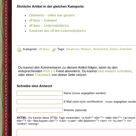
Ähnliche Artikel in der gleichen Kategorie:
Zettelwirte – online war gestern
off lines – Zettelwirt
off lines – Ledernotizblöcke
Gewinner des off line Ledernotizblocks
Kategorie:
off lines
Tags:
Gewinner
,
Notizen
,
Notizzettel
,
Zettel
,
Zettelwirt
Du kannst den Kommentaren zu diesem Artikel folgen, wenn du den
entsprechenden
RSS 2.0
Feed abonnierst. Du kannst
eine Antwort schreiben
,
oder einen
Trackback
von deiner Seite setzen.
Schreibe eine Antwort
Name (muss angegeben werden)
E-Mail (wird nicht veröffentlicht , muss angegeben werde
Website (optional)
XHTML:
Du kannst diese HTML Tags verwenden: <a href="" title=""> <abbr title=""> <acronym
title=""> <b> <blockquote cite=""> <cite> <code> <del datetime=""> <em> <i> <q cite=""> <s>
<strike> <strong>