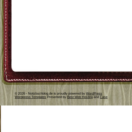
© 2026 - Notizbuchblog.de is proudly powered by
WordPress
Wordpress Templates
Presented by
Best Web Hosting
and
Case