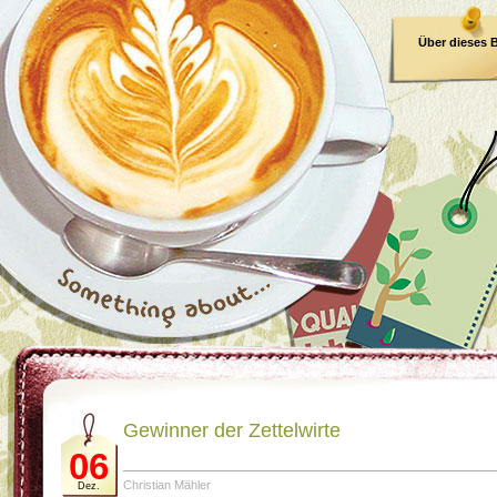
Über dieses 
E-Book
Gewinner der Zettelwirte
06
Christian Mähler
Dez.