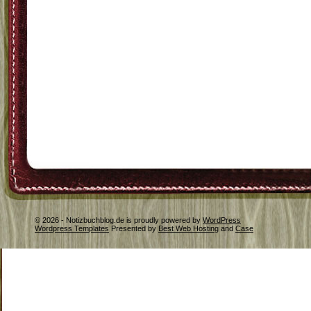
© 2026 - Notizbuchblog.de is proudly powered by
WordPress
Wordpress Templates
Presented by
Best Web Hosting
and
Case