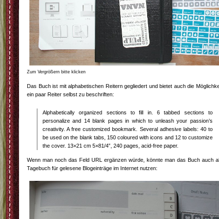
Zum Vergrößern bitte klicken
Das Buch ist mit alphabetischen Reitern gegliedert und bietet auch die Möglichke
ein paar Reiter selbst zu beschriften:
Alphabetically organized sections to fill in. 6 tabbed sections to
personalize and 14 blank pages in which to unleash your passion’s
creativity. A free customized bookmark. Several adhesive labels: 40 to
be used on the blank tabs, 150 coloured with icons and 12 to customize
the cover. 13×21 cm 5×81/4”, 240 pages, acid-free paper.
Wenn man noch das Feld URL ergänzen würde, könnte man das Buch auch a
Tagebuch für gelesene Blogeinträge im Internet nutzen: