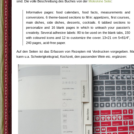
sind. Die volle Beschreibung des Buches von der
Moleskine Seite
:
Informative pages: food calendars, food facts, measurements and
conversions. 6 theme-based sections to fill in: appetizers, first courses,
main dishes, side dishes, desserts, cocktails. 6 tabbed sections to
personalize and 16 blank pages in which to unleash your passion’s
creativity. Several adhesive labels: 80 to be used on the blank tabs, 150
with coloured icons and 12 to customize the cover. 13×21 cm 5×81/4”,
240 pages, acid-free paper.
Auf den Seiten ist das Erfassen von Rezepten mit Vordrucken vorgegeben. M
kann u.a. Schwierigkeitsgrad, Kochzeit, den passenden Wein etc. ergänzen: