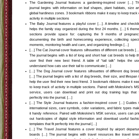
The Gardening Journal features a gardening-inspired cover […] T
journal begins with information on leaf shapes, plant habitats, size a
global hardiness zones. 3 bookmark ribbons make it easy to keep track 
activity in multiple sections
The Baby Journal features a playful cover […]. A timeline and checkli
helps the family stay organized during the first 24 months. […] 6 them
sections provide space for: capturing the 9 months of pregnanc
documenting the birth and homecoming experience, collecting speci
moments, monitoring health and care, and organizing feedings […]
[…] The Cat Journal cover features silhouettes of different cat breeds […
The journal begins with a list of long and short hair cat breeds to help t
user find their new best friend. A table of “tail talk” helps the us
understand how cats use their tail to communicate […]
[…] The Dog Journal cover features silhouettes of different dog bree
[…] The journal begins with a list of dog breeds, their size, and lifespan 
help the user find their new best friend. 3 bookmark ribbons make it ea
to keep track of activity in multiple sections. Paired with Moleskine’s M
service, users can download and print out dog training logs that f
perfectly into the journal. […]
[…] The Style Journal features a fashion-inspired cover […] Guides 
international sizes, care symbols, color variations, and fabric types ma
it handy reference. Paired with Moleskine’s MSK service, users can pri
out hardcopies of digital style information and download useful fashi
templates that fit perfectly into the journal […]
[…] The Travel Journal features a cover inspired by airport departu
boards […] The journal begins with travel resources like travel time