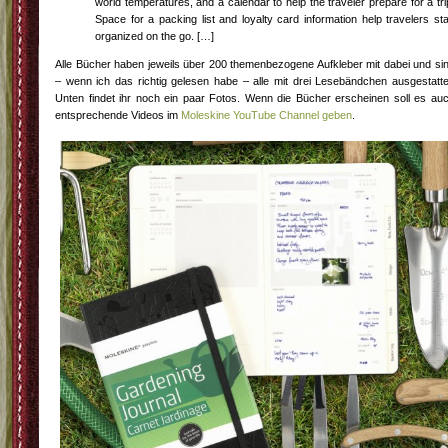
world temperatures, and a calendar to help the traveler prepare for a tri
Space for a packing list and loyalty card information help travelers st
organized on the go. […]
Alle Bücher haben jeweils über 200 themenbezogene Aufkleber mit dabei und si
– wenn ich das richtig gelesen habe – alle mit drei Lesebändchen ausgestatte
Unten findet ihr noch ein paar Fotos. Wenn die Bücher erscheinen soll es au
entsprechende Videos im
Moleskine YouTube Channel geben
.