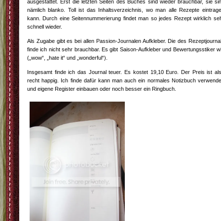
ausgestattet. Erst die letzten Seiten des Buches sind wieder brauchbar, sie si
nämlich blanko. Toll ist das Inhaltsverzeichnis, wo man alle Rezepte eintrag
kann. Durch eine Seitennummerierung findet man so jedes Rezept wirklich se
schnell wieder.
Als Zugabe gibt es bei allen Passion-Journalen Aufkleber. Die des Rezeptjourna
finde ich nicht sehr brauchbar. Es gibt Saison-Aufkleber und Bewertungsstiker w
(„wow“, „hate it“ und „wonderful“).
Insgesamt finde ich das Journal teuer. Es kostet 19,10 Euro. Der Preis ist al
recht happig. Ich finde dafür kann man auch ein normales Notizbuch verwend
und eigene Register einbauen oder noch besser ein Ringbuch.