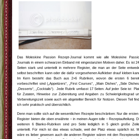
Das Moleskine Passion Rezept-Journal kommt wie alle Moleskine Passi
Journals in einem schwarzen Einband mit eingestanzten Motiven daher. Es ist 2
Seiten stark und unterteilt in mehrere Register, die man an der Seite entwed
selbst beschriften kann oder die dafür vorgesehenen Aufkleber drauf kleben kan
Im Kern besteht das Buch aus 2×6 Rubriken, wovon die ersten 6 berei
vorbeschriftet sind („Appetizers“, „First Courses“, „Main Dishes“, „Side Dishes
„Desserts“, „Cocktails“). Jede Rubrik umfasst 17 Seiten. Auf jeder Seie ist Pla
für Zutaten, Hinweise zur Zubereitung und Angaben zu Schwierigkeitsgrad u
Vorbereitungszeit sowie auch ein abgeteilter Bereich für Notizen. Diesen Teil fin
ich sehr praktisch und übersichtlich.
Denn man sollte sich auf die wesentlichen Rezepte beschränken: Nur die ersten
Register bieten die oben erwähnte – in meinen Augen tolle – Rezeptaufteilung. D
weiteren 6 Blanko-Rubriken sind pro Seite lediglich in 5 gleich große Zeil
unterteilt. Für mich ist das etwas schade, weil der Platz etwas spärlich ist. M
wäre es lieber gewesen auch die anderen Register wären mit den Rezepteseit