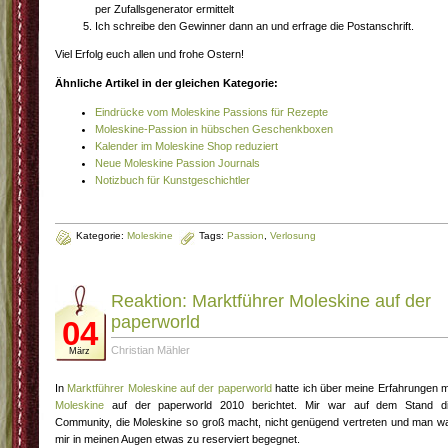
per Zufallsgenerator ermittelt
Ich schreibe den Gewinner dann an und erfrage die Postanschrift.
Viel Erfolg euch allen und frohe Ostern!
Ähnliche Artikel in der gleichen Kategorie:
Eindrücke vom Moleskine Passions für Rezepte
Moleskine-Passion in hübschen Geschenkboxen
Kalender im Moleskine Shop reduziert
Neue Moleskine Passion Journals
Notizbuch für Kunstgeschichtler
Kategorie:
Moleskine
Tags:
Passion
,
Verlosung
Reaktion: Marktführer Moleskine auf der
paperworld
04
Christian Mähler
März
In
Marktführer Moleskine auf der paperworld
hatte ich über meine Erfahrungen m
Moleskine
auf der paperworld 2010 berichtet. Mir war auf dem Stand d
Community, die Moleskine so groß macht, nicht genügend vertreten und man w
mir in meinen Augen etwas zu reserviert begegnet.