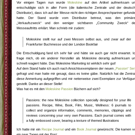
Vor einigen Tagen nun wurde
Moleskine
auf den Artikel aufmerksam u
entschuldigte sich in aller Form (die italienische Zentrale und der deutsc
Distributor), dass ich auf der Messe nicht den richtigen Ansprechpartner gefund
hatte. Der Stand wurde vom Distributor betreut, was den primär
„Verkaufszweck“ und den weniger sichtbaren „Community Zweck“ d
Messeauftritts erklärt. Man schrieb mir zudem:
Moleskine stellt nur auf zwei Messen selbst aus, und zwar auf der
Frankfurter Buchmesse und der London Bookfair
Die Entschuldigung fand ich sehr fair und hätte sie auch gar nicht erwartet. I
frage mich, ob ein anderer Hersteller als Moleskine derartig aufmerksam u
schnell reagiert hätte. Das Moleskine Marketing ist wirklich sehr gut!
Auf dem Stand hatte ich auch nach Ansichtsexemplaren der neuen
„Passion“ Ser
gefragt und man hatte mir gesagt, dass es keine gäbe. Natürlich hat die Zentra
diese Anmerkung aufgegriffen und mir netterweise zwei Exemplare zur Verfügu
gestellt. Danke an dieser Stelle!
Was hat es mit den
Moleskine Passion
Büchern auf sich?
Passions: the new Moleskine collection specially designed for your life
passions. Recipe, Wine, Book, Film, Music, Wellness: 6 journals to
collect and organize information, comments, memories, clippings and
reviews concerning your very own Passions. Each journal comes with
a fully embossed cover, bearing a texture of themed illustrations
Ich hatte mir ein
Recipe Journal
und ein
Book Journal
gewünscht. Die kamen v
ein paar Tagen mit der Post: