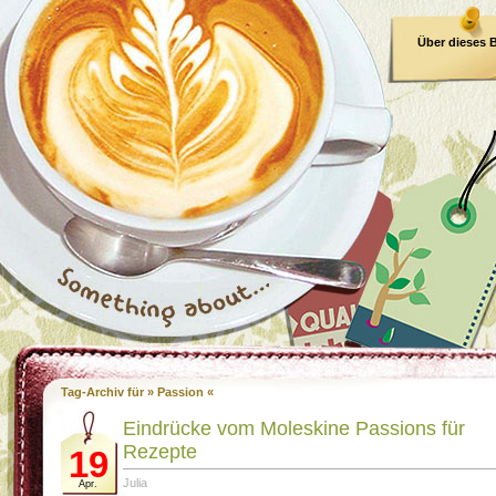
Über dieses 
E-Book
Tag-Archiv für » Passion «
Eindrücke vom Moleskine Passions für
Rezepte
19
Julia
Apr.