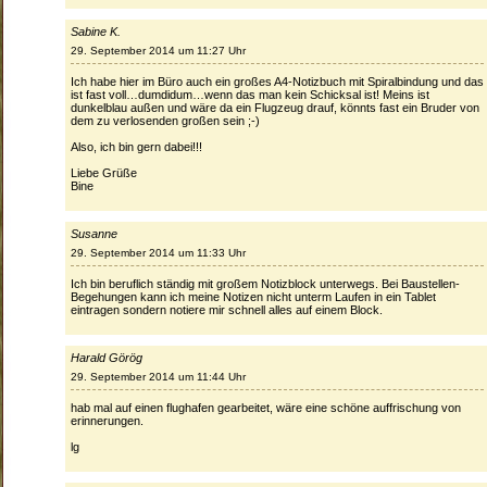
Sabine K.
29. September 2014 um 11:27 Uhr
Ich habe hier im Büro auch ein großes A4-Notizbuch mit Spiralbindung und das
ist fast voll…dumdidum…wenn das man kein Schicksal ist! Meins ist
dunkelblau außen und wäre da ein Flugzeug drauf, könnts fast ein Bruder von
dem zu verlosenden großen sein ;-)
Also, ich bin gern dabei!!!
Liebe Grüße
Bine
Susanne
29. September 2014 um 11:33 Uhr
Ich bin beruflich ständig mit großem Notizblock unterwegs. Bei Baustellen-
Begehungen kann ich meine Notizen nicht unterm Laufen in ein Tablet
eintragen sondern notiere mir schnell alles auf einem Block.
Harald Görög
29. September 2014 um 11:44 Uhr
hab mal auf einen flughafen gearbeitet, wäre eine schöne auffrischung von
erinnerungen.
lg