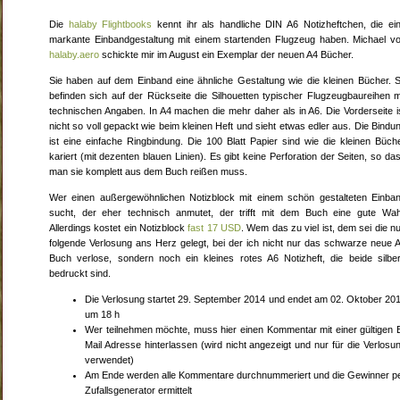
Die
halaby Flightbooks
kennt ihr als handliche DIN A6 Notizheftchen, die ei
markante Einbandgestaltung mit einem startenden Flugzeug haben. Michael v
halaby.aero
schickte mir im August ein Exemplar der neuen A4 Bücher.
Sie haben auf dem Einband eine ähnliche Gestaltung wie die kleinen Bücher. 
befinden sich auf der Rückseite die Silhouetten typischer Flugzeugbaureihen m
technischen Angaben. In A4 machen die mehr daher als in A6. Die Vorderseite i
nicht so voll gepackt wie beim kleinen Heft und sieht etwas edler aus. Die Bindu
ist eine einfache Ringbindung. Die 100 Blatt Papier sind wie die kleinen Büch
kariert (mit dezenten blauen Linien). Es gibt keine Perforation der Seiten, so da
man sie komplett aus dem Buch reißen muss.
Wer einen außergewöhnlichen Notizblock mit einem schön gestalteten Einba
sucht, der eher technisch anmutet, der trifft mit dem Buch eine gute Wah
Allerdings kostet ein Notizblock
fast 17 USD
. Wem das zu viel ist, dem sei die n
folgende Verlosung ans Herz gelegt, bei der ich nicht nur das schwarze neue 
Buch verlose, sondern noch ein kleines rotes A6 Notizheft, die beide silbe
bedruckt sind.
Die Verlosung startet 29. September 2014 und endet am 02. Oktober 20
um 18 h
Wer teilnehmen möchte, muss hier einen Kommentar mit einer gültigen 
Mail Adresse hinterlassen (wird nicht angezeigt und nur für die Verlosu
verwendet)
Am Ende werden alle Kommentare durchnummeriert und die Gewinner p
Zufallsgenerator ermittelt