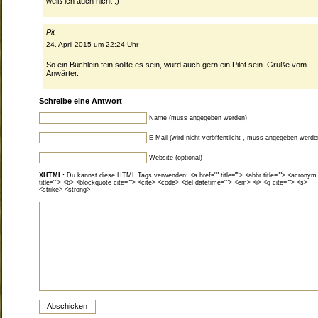
weiß ich auch nicht :)
Pit
24. April 2015 um 22:24 Uhr
So ein Büchlein fein sollte es sein, würd auch gern ein Pilot sein. Grüße vom
Anwärter.
Schreibe eine Antwort
Name (muss angegeben werden)
E-Mail (wird nicht veröffentlicht , muss angegeben werde
Website (optional)
XHTML:
Du kannst diese HTML Tags verwenden: <a href="" title=""> <abbr title=""> <acronym
title=""> <b> <blockquote cite=""> <cite> <code> <del datetime=""> <em> <i> <q cite=""> <s>
<strike> <strong>