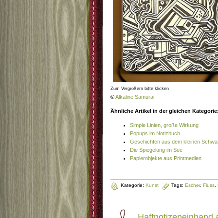
Zum Vergrößern bitte klicken
©
Alkaline Samurai
Ähnliche Artikel in der gleichen Kategorie
Simple Linien, große Wirkung
Popups im Notizbuch
Geschichten aus dem kleinen Schwa
Die Spiegelung im See
Papierobjekte aus Printmedien
Kategorie:
Kunst
Tags:
Escher
,
Fluss
,
Haftnotizeneinband