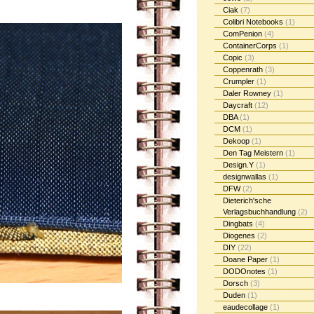
Ciak
(7)
Colibri Notebooks
(1)
ComPenion
(4)
ContainerCorps
(1)
Copic
(3)
Coppenrath
(3)
Crumpler
(1)
Daler Rowney
(1)
Daycraft
(12)
DBA
(1)
DCM
(1)
Dekoop
(1)
Den Tag Meistern
(1)
Design.Y
(1)
designwallas
(1)
DFW
(2)
Dieterich'sche
Verlagsbuchhandlung
(2)
Dingbats
(4)
Diogenes
(2)
DIY
(22)
Doane Paper
(1)
DODOnotes
(1)
Dorsch
(3)
Duden
(1)
eaudecollage
(1)