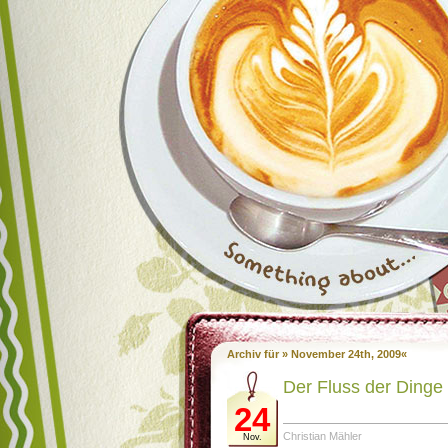
Archiv für » November 24th, 2009«
Der Fluss der Dinge
24
Christian Mähler
Nov.