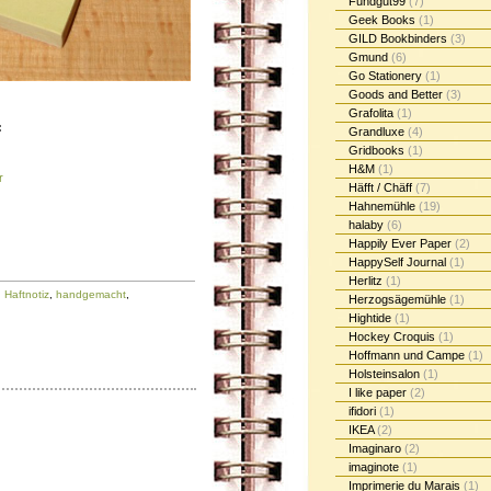
Fundgut99
(7)
Geek Books
(1)
GILD Bookbinders
(3)
Gmund
(6)
Go Stationery
(1)
Goods and Better
(3)
Grafolita
(1)
:
Grandluxe
(4)
Gridbooks
(1)
H&M
(1)
r
Häfft / Chäff
(7)
Hahnemühle
(19)
halaby
(6)
Happily Ever Paper
(2)
HappySelf Journal
(1)
Herlitz
(1)
,
Haftnotiz
,
handgemacht
,
Herzogsägemühle
(1)
Hightide
(1)
Hockey Croquis
(1)
Hoffmann und Campe
(1)
Holsteinsalon
(1)
I like paper
(2)
ifidori
(1)
IKEA
(2)
Imaginaro
(2)
imaginote
(1)
Imprimerie du Marais
(1)