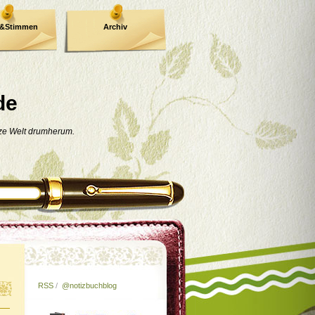
e&Stimmen
Archiv
de
nze Welt drumherum.
RSS
/
@notizbuchblog