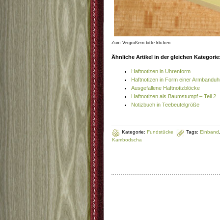
Zum Vergrößern bitte klicken
Ähnliche Artikel in der gleichen Kategorie
Haftnotizen in Uhrenform
Haftnotizen in Form einer Armbanduh
Ausgefallene Haftnotizblöcke
Haftnotizen als Baumstumpf – Teil 2
Notizbuch in Teebeutelgröße
Kategorie:
Fundstücke
Tags:
Einband
Kambodscha