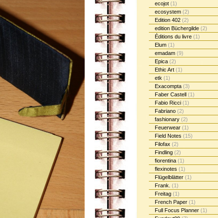
ecojot
(1)
ecosystem
(2)
Edition 402
(2)
edition Büchergilde
(2)
Éditions du livre
(1)
Elum
(1)
emadam
(9)
Epica
(2)
Ethic Art
(1)
etk
(1)
Exacompta
(3)
Faber Castell
(1)
Fabio Ricci
(1)
Fabriano
(2)
fashionary
(2)
Feuerwear
(1)
Field Notes
(15)
Filofax
(2)
Findling
(2)
fiorentina
(1)
flexinotes
(1)
Flügelblätter
(1)
Frank.
(1)
Freitag
(1)
French Paper
(1)
Full Focus Planner
(1)