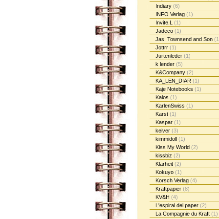
Indiary
(6)
INFO Verlag
(1)
Invite.L
(1)
Jadeco
(1)
Jas. Townsend and Son
(1
Jottrr
(1)
Jurtenleder
(1)
k lender
(5)
K&Company
(2)
KA_LEN_DIAR
(1)
Kaje Notebooks
(1)
Kalos
(1)
KarlenSwiss
(1)
Karst
(1)
Kaspar
(1)
keiver
(3)
kimmidoll
(1)
Kiss My World
(2)
kissbiz
(2)
Klarheit
(2)
Kokuyo
(1)
Korsch Verlag
(4)
Kraftpapier
(8)
KV&H
(4)
L'espiral del paper
(2)
La Compagnie du Kraft
(1)