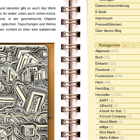
Datenschutzerklärung
und darunter gibt es auch das Werk
E-Book
as ihr weiter unten auch sehen könnt.
Impressum
erie, in der geometrische Objekte
ie optischen Täuschungen und Werke
Presse&Stimmen
hen scheint es eher eine wabbernde
Über dieses Blog
Kategorien
Allgemein
(515)
Buch
(32)
Einband
(113)
Flowbook
(3)
Fundstücke
(678)
Hack
(40)
HackBag
(5)
Hersteller
(1.202)
&ART
(4)
18hoch2
(3)
A book for that
(1)
A Good Company
(1)
About:Blank
(1)
adliga
(1)
Ahoi Marie
(1)
Alpha Edition
(1)