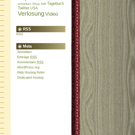
Tagebuch
schreiben
Shop
Stift
Twitter
USA
Verlosung
Video
RSS
RSS
Meta
Anmelden
Einträge
RSS
Kommentare
RSS
WordPress.org
Web Hosting Refer
Dedicated hosting