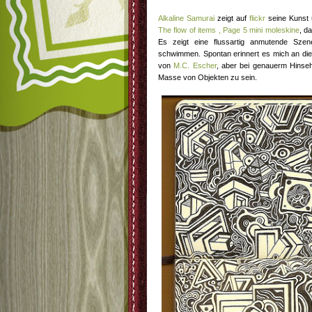
Alkaline Samurai
zeigt auf
flickr
seine Kunst 
The flow of items , Page 5 mini moleskine
, d
Es zeigt eine flussartig anmutende Szen
schwimmen. Spontan erinnert es mich an d
von
M.C. Escher
, aber bei genauerm Hinse
Masse von Objekten zu sein.