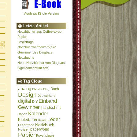
Auch als Kindle Version
Letzte Artikel
Notizbücher aus Coffee-to-go
Papier
Leserfrage:
Notizbuchwettbewerb(e)?
Gewinner des Dingbats
Notizbuchs
Neue Notizbücher von Dingbats
Sigel conceptum flex
Tag Cloud
analog
Buch
Bleistift
Blog
Design
Deutschland
Einband
digital
DIY
Gewinner
Handschrift
Kalender
Japan
Leder
Kickstarter
Kunst
Notizbuch
Leserfrage
paperworld
Notizen
Papier
Psychologie