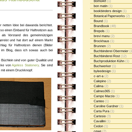
BomoArt
(1)
bon matin
(1)
bookbinders design
(1)
Botanical Paperworks
(2)
Bound
(1)
r netten Idee bei dawanda berichtet.
Brandbook
(48)
so einen Einband für Haftnotizen aus
Brepols
(1)
 als Vorstand des gemeinnützigen
brevi manu
(2)
eist und hat dort auf einem Markt
Brockhaus
(1)
hlag für Haftnotizen dienen (Bilder
Brunnen
(2)
 im Blog, dass ich sowas auch bei
Buchbinderei Obermeier
(2
Buchbinderei Rost
(12)
 Büchlein sind von guter Qualität und
Buchproduktion Kühn
(1)
öcke von
Ageless Stationery
. Sie sind
Buchwerker
(1)
 mit einem Druckknopf.
byleedesign
(1)
c-art-a
(2)
Calepino
(2)
Calima
(2)
Calmeo365
(1)
Campo Marzio
(1)
Canteo
(1)
Caroline Gardner
(1)
Carta Pura
(1)
Cartesio
(3)
Cavallini
(1)
Cedon
(1)
cewe
(2)