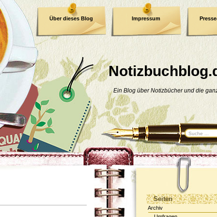
Über dieses Blog
Impressum
Press
E-Book
Datenschutzerklärung
Notizbuchblog.
Ein Blog über Notizbücher und die ga
Seiten
Archiv
Umfragen