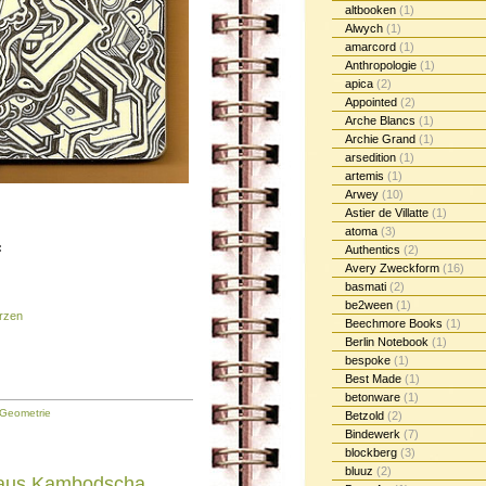
altbooken
(1)
Alwych
(1)
amarcord
(1)
Anthropologie
(1)
apica
(2)
Appointed
(2)
Arche Blancs
(1)
Archie Grand
(1)
arsedition
(1)
artemis
(1)
Arwey
(10)
Astier de Villatte
(1)
atoma
(3)
:
Authentics
(2)
Avery Zweckform
(16)
basmati
(2)
be2ween
(1)
rzen
Beechmore Books
(1)
Berlin Notebook
(1)
bespoke
(1)
Best Made
(1)
betonware
(1)
Geometrie
Betzold
(2)
Bindewerk
(7)
blockberg
(3)
bluuz
(2)
 aus Kambodscha