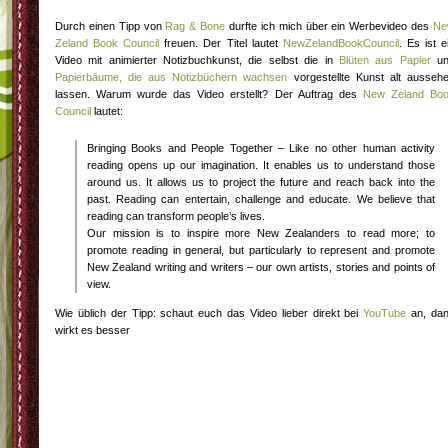
Durch einen Tipp von
Rag & Bone
durfte ich mich über ein Werbevideo des
Ne
Zeland Book Council
freuen. Der Titel lautet
NewZelandBookCouncil
. Es ist e
Video mit animierter Notizbuchkunst, die selbst die in
Blüten aus Papier
un
Papierbäume, die aus Notizbüchern wachsen
vorgestellte Kunst alt ausseh
lassen. Warum wurde das Video erstellt? Der Auftrag des
New Zeland Bo
Council
lautet:
Bringing Books and People Together – Like no other human activity
reading opens up our imagination. It enables us to understand those
around us. It allows us to project the future and reach back into the
past. Reading can entertain, challenge and educate. We believe that
reading can transform people’s lives.
Our mission is to inspire more New Zealanders to read more; to
promote reading in general, but particularly to represent and promote
New Zealand writing and writers – our own artists, stories and points of
view.
Wie üblich der Tipp: schaut euch das Video lieber direkt bei
YouTube
an, da
wirkt es besser