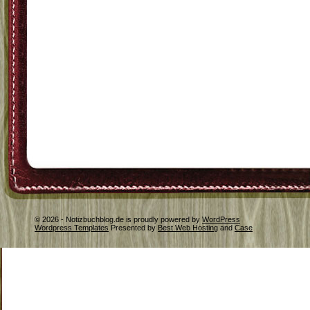
© 2026 - Notizbuchblog.de is proudly powered by
WordPress
Wordpress Templates
Presented by
Best Web Hosting
and
Case