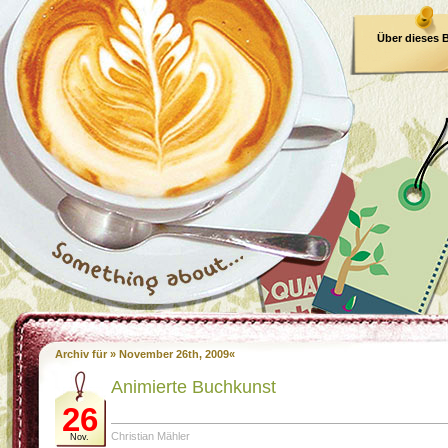
Über dieses 
E-Book
Archiv für » November 26th, 2009«
Animierte Buchkunst
26
Christian Mähler
Nov.