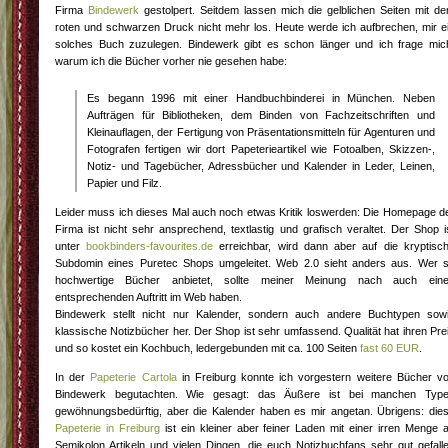
Firma
Bindewerk
gestolpert. Seitdem lassen mich die gelblichen Seiten mit d
roten und schwarzen Druck nicht mehr los. Heute werde ich aufbrechen, mir e
solches Buch zuzulegen. Bindewerk gibt es schon länger und ich frage mic
warum ich die Bücher vorher nie gesehen habe:
Es begann 1996 mit einer Handbuchbinderei in München. Neben
Aufträgen für Bibliotheken, dem Binden von Fachzeitschriften und
Kleinauflagen, der Fertigung von Präsentationsmitteln für Agenturen und
Fotografen fertigen wir dort Papeterieartikel wie Fotoalben, Skizzen-,
Notiz- und Tagebücher, Adressbücher und Kalender in Leder, Leinen,
Papier und Filz.
Leider muss ich dieses Mal auch noch etwas Kritik loswerden: Die Homepage d
Firma ist nicht sehr ansprechend, textlastig und grafisch veraltet. Der Shop i
unter
bookbinders-favourites.de
erreichbar, wird dann aber auf die kryptisc
Subdomin eines Puretec Shops umgeleitet. Web 2.0 sieht anders aus. Wer 
hochwertige Bücher anbietet, sollte meiner Meinung nach auch ein
entsprechenden Auftritt im Web haben.
Bindewerk stellt nicht nur Kalender, sondern auch andere Buchtypen sow
klassische Notizbücher her. Der Shop ist sehr umfassend. Qualität hat ihren Pre
und so kostet ein Kochbuch, ledergebunden mit ca. 100 Seiten
fast 60 EUR
.
In der
Papeterie Cartola
in Freiburg konnte ich vorgestern weitere Bücher v
Bindewerk begutachten. Wie gesagt: das Äußere ist bei manchen Typ
gewöhnungsbedürftig, aber die Kalender haben es mir angetan. Übrigens: die
Papeterie in Freiburg
ist ein kleiner aber feiner Laden mit einer irren Menge 
Semikolon Artikeln und vielen Dingen, die euch Notizbuchfans sehr gut gefall