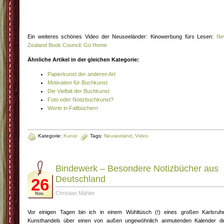
Ein weiteres schönes Video der Neuseeländer: Kinowerbung fürs Lesen:
Ne
Zealand Book Council: Go Home
Ähnliche Artikel in der gleichen Kategorie:
Papierkunst der anderen Art
Motivation für Buchkunst
Die Vielfalt der Buchkunst
Foto oder Notizbuchkunst?
Worte in Faltbüchern
Kategorie:
Kunst
Tags:
Neuseeland
,
Video
Bindewerk – Besondere Notizbücher aus
Deutschland
26
Christian Mähler
Nov.
Vor einigen Tagen bin ich in einem Wühltüsch (!) eines großen Karlsruh
Kunsthandels über einen von außen ungewöhnlich anmutenden Kalender d