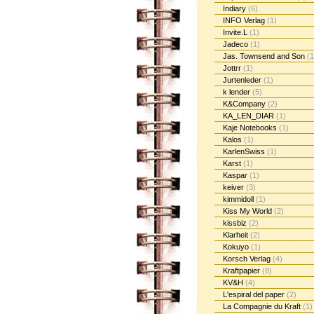
Indiary
(6)
INFO Verlag
(1)
Invite.L
(1)
Jadeco
(1)
Jas. Townsend and Son
(1
Jottrr
(1)
Jurtenleder
(1)
k lender
(5)
K&Company
(2)
KA_LEN_DIAR
(1)
Kaje Notebooks
(1)
Kalos
(1)
KarlenSwiss
(1)
Karst
(1)
Kaspar
(1)
keiver
(3)
kimmidoll
(1)
Kiss My World
(2)
kissbiz
(2)
Klarheit
(2)
Kokuyo
(1)
Korsch Verlag
(4)
Kraftpapier
(8)
KV&H
(4)
L'espiral del paper
(2)
La Compagnie du Kraft
(1)