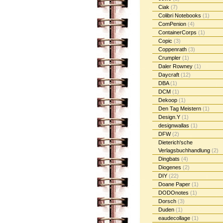
Ciak
(7)
Colibri Notebooks
(1)
ComPenion
(4)
ContainerCorps
(1)
Copic
(3)
Coppenrath
(3)
Crumpler
(1)
Daler Rowney
(1)
Daycraft
(12)
DBA
(1)
DCM
(1)
Dekoop
(1)
Den Tag Meistern
(1)
Design.Y
(1)
designwallas
(1)
DFW
(2)
Dieterich'sche
Verlagsbuchhandlung
(2)
Dingbats
(4)
Diogenes
(2)
DIY
(22)
Doane Paper
(1)
DODOnotes
(1)
Dorsch
(3)
Duden
(1)
eaudecollage
(1)