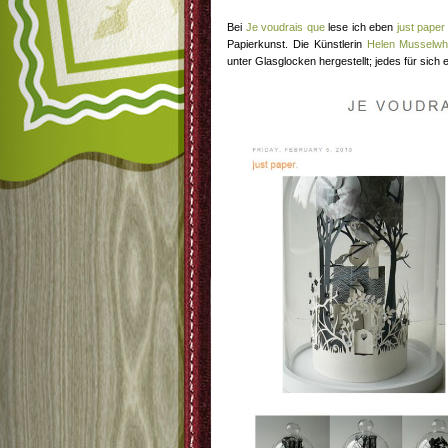
Bei
Je voudrais que
lese ich eben
just paper
Papierkunst. Die Künstlerin
Helen Musselwh
unter Glasglocken hergestellt; jedes für sich