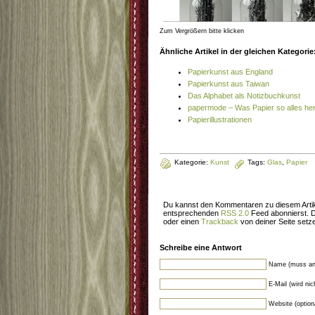
Zum Vergrößern bitte klicken
Ähnliche Artikel in der gleichen Kategorie
Papierkunst aus England
Papierkunst aus Taiwan
Das Alphabet als Notizbuchkunst
papermode – Was Papier so alles her
Papierillustrationen
Kategorie:
Kunst
Tags:
Glas
,
Papier
Du kannst den Kommentaren zu diesem Artik
entsprechenden
RSS 2.0
Feed abonnierst. 
oder einen
Trackback
von deiner Seite setz
Schreibe eine Antwort
Name (muss an
E-Mail (wird ni
Website (option