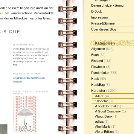
Datenschutzerklärung
oder besser: begeistere mich an der
E-Book
ite
hat wunderschöne Papierobjekte
Impressum
 ein kleiner Mikrokosmos unter Glas.
Presse&Stimmen
Über dieses Blog
Kategorien
Allgemein
(515)
Buch
(32)
Einband
(113)
Flowbook
(3)
Fundstücke
(678)
Hack
(40)
HackBag
(5)
Hersteller
(1.202)
&ART
(4)
18hoch2
(3)
A book for that
(1)
A Good Company
(1)
About:Blank
(1)
adliga
(1)
Ahoi Marie
(1)
Alpha Edition
(1)