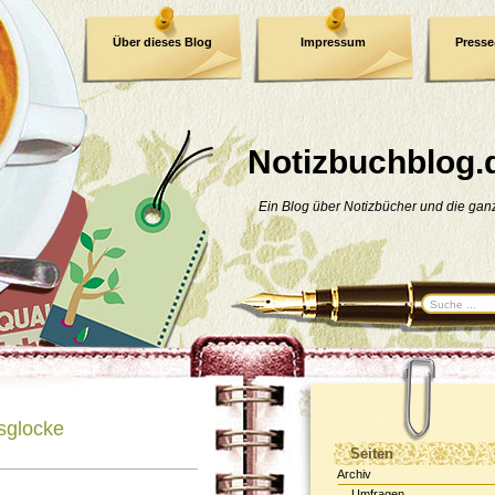
Über dieses Blog
Impressum
Press
E-Book
Datenschutzerklärung
Notizbuchblog.
Ein Blog über Notizbücher und die ga
asglocke
Seiten
Archiv
Umfragen