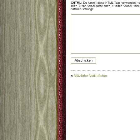
XHTML:
Du kannst diese HTML Tags verwenden: <a hr
title=""> <b> <blockquote cite=""> <cite> <code> <del
<strike> <strong>
«
Nützliche Notizbücher