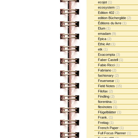
ecojot
(1)
ecosystem
(2)
Edition 402
(2)
edition Büchergilde
(2)
Éditions du livre
(1)
Elum
(1)
emadam
(9)
Epica
(2)
Ethic Art
(1)
etk
(1)
Exacompta
(3)
Faber Castell
(1)
Fabio Ricci
(1)
Fabriano
(2)
fashionary
(2)
Feuerwear
(1)
Field Notes
(15)
Filofax
(2)
Findling
(2)
fiorentina
(1)
flexinotes
(1)
Flügelblätter
(1)
Frank.
(1)
Freitag
(1)
French Paper
(1)
Full Focus Planner
(1)