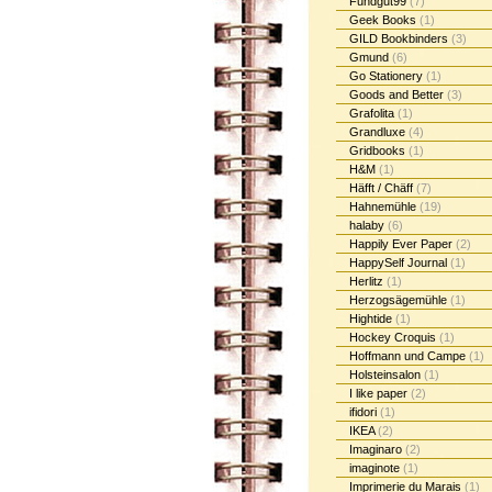
Fundgut99
(7)
Geek Books
(1)
GILD Bookbinders
(3)
Gmund
(6)
Go Stationery
(1)
Goods and Better
(3)
Grafolita
(1)
Grandluxe
(4)
Gridbooks
(1)
H&M
(1)
Häfft / Chäff
(7)
Hahnemühle
(19)
halaby
(6)
Happily Ever Paper
(2)
HappySelf Journal
(1)
Herlitz
(1)
Herzogsägemühle
(1)
Hightide
(1)
Hockey Croquis
(1)
Hoffmann und Campe
(1)
Holsteinsalon
(1)
I like paper
(2)
ifidori
(1)
IKEA
(2)
Imaginaro
(2)
imaginote
(1)
Imprimerie du Marais
(1)