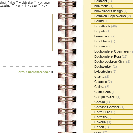
BomoArt
(1)
ef="" title=""> <abbr title=""> <acronym
bon matin
(1)
 datetime=""> <em> <i> <q cite=""> <s>
bookbinders design
(1)
Botanical Paperworks
(2)
Bound
(1)
Brandbook
(48)
Brepols
(1)
brevi manu
(2)
Brockhaus
(1)
Brunnen
(2)
Buchbinderei Obermeier
(2
Buchbinderei Rost
(12)
Buchproduktion Kühn
(1)
Buchwerker
(1)
byleedesign
(1)
Korrekt und anarchisch
»
c-art-a
(2)
Calepino
(2)
Calima
(2)
Calmeo365
(1)
Campo Marzio
(1)
Canteo
(1)
Caroline Gardner
(1)
Carta Pura
(1)
Cartesio
(3)
Cavallini
(1)
Cedon
(1)
cewe
(2)