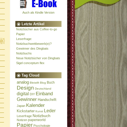
Auch als Kindle Version
Letzte Artikel
Notizbücher aus Coffee-to-go
Papier
Leserfrage:
Notizbuchwettbewerb(e)?
Gewinner des Dingbats
Notizbuchs
Neue Notizbücher von Dingbats
Sigel conceptum flex
Tag Cloud
analog
Buch
Bleistift
Blog
Design
Deutschland
Einband
digital
DIY
Gewinner
Handschrift
Kalender
Japan
Leder
Kickstarter
Kunst
Notizbuch
Leserfrage
paperworld
Notizen
Papier
Psychologie