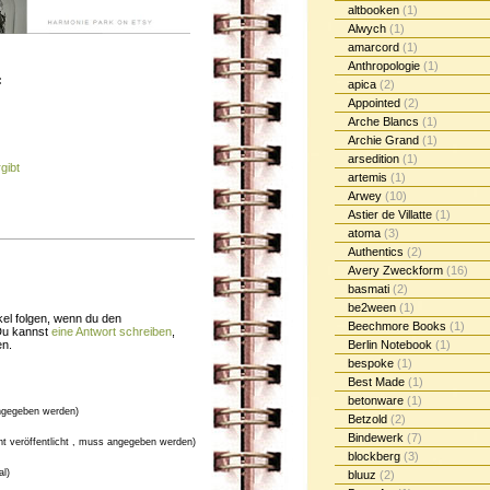
altbooken
(1)
Alwych
(1)
amarcord
(1)
Anthropologie
(1)
:
apica
(2)
Appointed
(2)
Arche Blancs
(1)
Archie Grand
(1)
arsedition
(1)
gibt
artemis
(1)
Arwey
(10)
Astier de Villatte
(1)
atoma
(3)
Authentics
(2)
Avery Zweckform
(16)
basmati
(2)
be2ween
(1)
el folgen, wenn du den
Beechmore Books
(1)
Du kannst
eine Antwort schreiben
,
Berlin Notebook
(1)
en.
bespoke
(1)
Best Made
(1)
betonware
(1)
gegeben werden)
Betzold
(2)
Bindewerk
(7)
cht veröffentlicht , muss angegeben werden)
blockberg
(3)
al)
bluuz
(2)