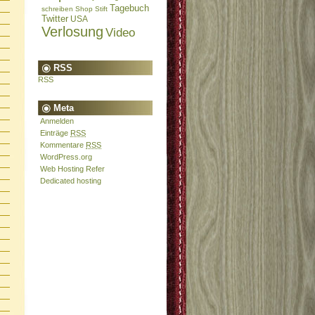
Tagebuch
schreiben
Shop
Stift
Twitter
USA
Verlosung
Video
RSS
RSS
Meta
Anmelden
Einträge
RSS
Kommentare
RSS
WordPress.org
Web Hosting Refer
Dedicated hosting