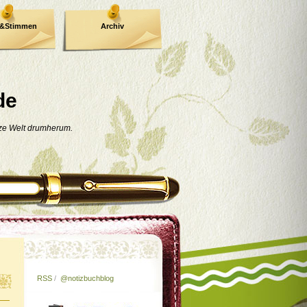
e&Stimmen
Archiv
de
nze Welt drumherum.
RSS
/
@notizbuchblog