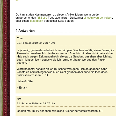
Du kannst den Kommentaren zu diesem Artikel folgen, wenn du den
entsprechenden
RSS 2.0
Feed abonnierst. Du kannst
eine Antwort schreiben
,
oder einen
Trackback
von deiner Seite setzen.
4 Antworten
Ema
21. Februar 2010 um 20:17 Uhr
Is ja lustig, genau dazu habe ich vor ein paar Wochen zufällig einen Beitrag im
Fernsehn gesehen. Ich glaube es war auf Arte, bin mir aber nicht mehr sicher.
Hab auch wegen Zeitmangel nicht die ganze Sendung gesehen aber ich hab
auch nicht schlecht geguckt als ich registriert hatte, woraus das Papier
besteht. ^^
Werd nochmal schaun ob ich rausfinde was genau ich da gesehen habe….
konnte es nämlich irgendwie auch nicht glauben aber finde die Idee doch
äußerst interessant… :D
Liebe Grüße,
– Ema –
Uta
22. Februar 2010 um 08:07 Uhr
ich hab mal im TV gesehen, wie diese Bücher hergestellt werden ;O)