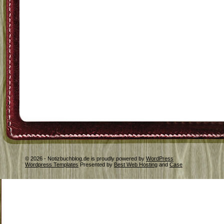
© 2026 - Notizbuchblog.de is proudly powered by
WordPress
Wordpress Templates
Presented by
Best Web Hosting
and
Case