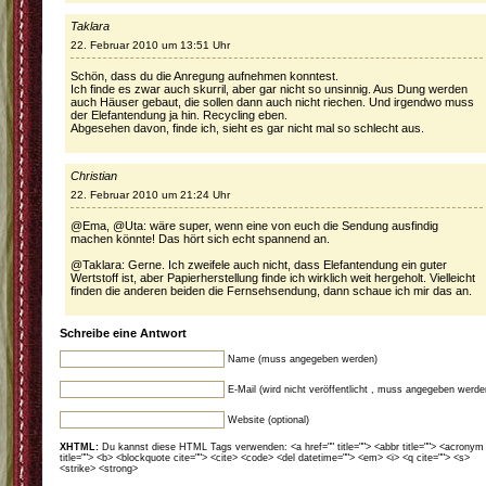
Taklara
22. Februar 2010 um 13:51 Uhr
Schön, dass du die Anregung aufnehmen konntest.
Ich finde es zwar auch skurril, aber gar nicht so unsinnig. Aus Dung werden
auch Häuser gebaut, die sollen dann auch nicht riechen. Und irgendwo muss
der Elefantendung ja hin. Recycling eben.
Abgesehen davon, finde ich, sieht es gar nicht mal so schlecht aus.
Christian
22. Februar 2010 um 21:24 Uhr
@Ema, @Uta: wäre super, wenn eine von euch die Sendung ausfindig
machen könnte! Das hört sich echt spannend an.
@Taklara: Gerne. Ich zweifele auch nicht, dass Elefantendung ein guter
Wertstoff ist, aber Papierherstellung finde ich wirklich weit hergeholt. Vielleicht
finden die anderen beiden die Fernsehsendung, dann schaue ich mir das an.
Schreibe eine Antwort
Name (muss angegeben werden)
E-Mail (wird nicht veröffentlicht , muss angegeben werde
Website (optional)
XHTML:
Du kannst diese HTML Tags verwenden: <a href="" title=""> <abbr title=""> <acronym
title=""> <b> <blockquote cite=""> <cite> <code> <del datetime=""> <em> <i> <q cite=""> <s>
<strike> <strong>