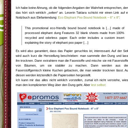
Ich habe keine Ahnung, ob die folgenden Angaben der Wahrheit entsprechen, de
das hört sich wirklich „selten“ an. Leserin Taklara schickt mir einen Link auf e
Notizbuch aus Elefantendung:
Eco Elephant Poo Bound Notebook – 6″ x 8″
:
This promotional eco-friendly bound bound notebook is […] made of
processed elephant dung Features 32 blank sheets made from 100%
recycled and odorless paper. Each order includes a custom insert
explaining the story of elephant poo paper […]
Es wird also garantiert, dass das Papier geruchlos ist, interessant. Auf der Sei
wird auch kurz die Herstellung beschrieben: man sammele den Dung und las
ihn trocknen. Dann extrahiere man die Fasestoffe und mische sie mit Faserstoff
von Bäumen, um sie stabiler zu machen. Dann werden aus d
Faserstoffgemisch kleine Kuchen gebacken, die man wieder trocknen lässt. A
diesen werden letztendlich die Papierseiten hergestellt.
Ich kann mir das alles nicht wirklich vorstellen, zumal ich nicht verstehe, wie
man den komplizierten Weg über den Dung geht. Aber
lest selbst
: