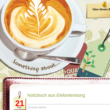
Über dieses 
E-Book
Notizbuch aus Elefantendung
21
Christian Mähler
Feb.