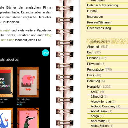
Datenschutzerklärung
die Bücher der englischen Firma
E-Book
gesehen habe. Es muss aber in den
Impressum
 immer: dieser englische Hersteller
n Deutschland.
Presse&Stimmen
Über dieses Blog
izzettel
und viele weitere Papeterie-
selbst nicht zu erfahren und auch
Blog
in den Shop
lohnt auf jeden Fall.
Kategorien
Allgemein
(515)
Buch
(32)
Einband
(113)
Flowbook
(3)
Fundstücke
(678)
Hack
(40)
HackBag
(5)
Hersteller
(1.202)
&ART
(4)
18hoch2
(3)
A book for that
(1)
A Good Company
(1)
About:Blank
(1)
adliga
(1)
Ahoi Marie
(1)
Alpha Edition
(1)