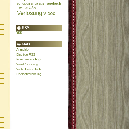
Tagebuch
schreiben
Shop
Stift
Twitter
USA
Verlosung
Video
RSS
RSS
Meta
Anmelden
Einträge
RSS
Kommentare
RSS
WordPress.org
Web Hosting Refer
Dedicated hosting