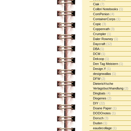
Ciak
(7)
Colibri Notebooks
(1)
ComPenion
(4)
ContainerCorps
(1)
Copic
(3)
Coppenrath
(3)
Crumpler
(1)
Daler Rowney
(1)
Daycraft
(12)
DBA
(1)
DCM
(1)
Dekoop
(1)
Den Tag Meistern
(1)
Design.Y
(1)
designwallas
(1)
DFW
(2)
Dieterich'sche
Verlagsbuchhandlung
(2)
Dingbats
(4)
Diogenes
(2)
DIY
(22)
Doane Paper
(1)
DODOnotes
(1)
Dorsch
(3)
Duden
(1)
eaudecollage
(1)