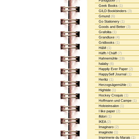
Fundgut99
(7)
Geek Books
(1)
GILD Bookbinders
(3)
Gmund
(6)
Go Stationery
(1)
Goods and Better
(3)
Grafolita
(1)
Grandluxe
(4)
Gridbooks
(1)
H&M
(1)
Häfft / Chäff
(7)
Hahnemühle
(19)
halaby
(6)
Happily Ever Paper
(2)
HappySelf Journal
(1)
Herlitz
(1)
Herzogsägemühle
(1)
Hightide
(1)
Hockey Croquis
(1)
Hoffmann und Campe
(1)
Holsteinsalon
(1)
I like paper
(2)
ifidori
(1)
IKEA
(2)
Imaginaro
(2)
imaginote
(1)
Imprimerie du Marais
(1)