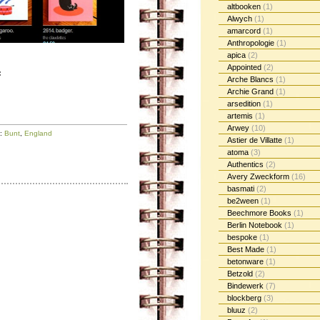
altbooken
(1)
Alwych
(1)
amarcord
(1)
Anthropologie
(1)
apica
(2)
Appointed
(2)
:
Arche Blancs
(1)
Archie Grand
(1)
arsedition
(1)
artemis
(1)
Arwey
(10)
s:
Bunt
,
England
Astier de Villatte
(1)
atoma
(3)
Authentics
(2)
Avery Zweckform
(16)
basmati
(2)
be2ween
(1)
Beechmore Books
(1)
Berlin Notebook
(1)
bespoke
(1)
Best Made
(1)
betonware
(1)
Betzold
(2)
Bindewerk
(7)
blockberg
(3)
bluuz
(2)