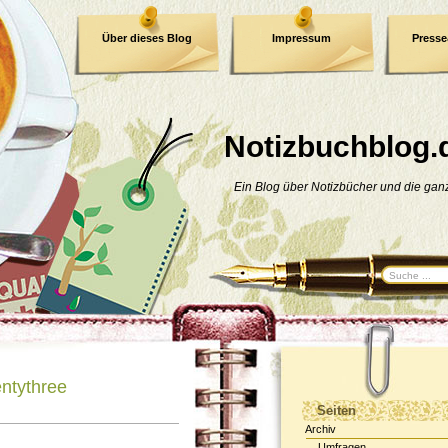
Über dieses Blog
Impressum
Press
E-Book
Datenschutzerklärung
Notizbuchblog.
Ein Blog über Notizbücher und die ga
ntythree
Seiten
Archiv
Umfragen