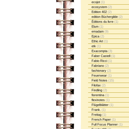
ecojot
(1)
ecosystem
(2)
Edition 402
(2)
edition Büchergilde
(2)
Éditions du livre
(1)
Elum
(1)
emadam
(9)
Epica
(2)
Ethic Art
(1)
etk
(1)
Exacompta
(3)
Faber Castell
(1)
Fabio Ricci
(1)
Fabriano
(2)
fashionary
(2)
Feuerwear
(1)
Field Notes
(15)
Filofax
(2)
Findling
(2)
fiorentina
(1)
flexinotes
(1)
Flügelblätter
(1)
Frank.
(1)
Freitag
(1)
French Paper
(1)
Full Focus Planner
(1)