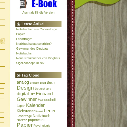
Auch als Kindle Version
Letzte Artikel
Notizbücher aus Coffee-to-go
Papier
Leserfrage:
Notizbuchwettbewerb(e)?
Gewinner des Dingbats
Notizbuchs
Neue Notizbücher von Dingbats
Sigel conceptum flex
Tag Cloud
analog
Buch
Bleistift
Blog
Design
Deutschland
Einband
digital
DIY
Gewinner
Handschrift
Kalender
Japan
Leder
Kickstarter
Kunst
Notizbuch
Leserfrage
paperworld
Notizen
Papier
Psychologie