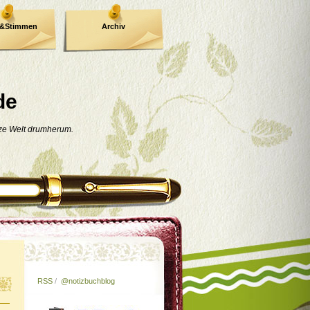
e&Stimmen
Archiv
de
nze Welt drumherum.
RSS
/
@notizbuchblog