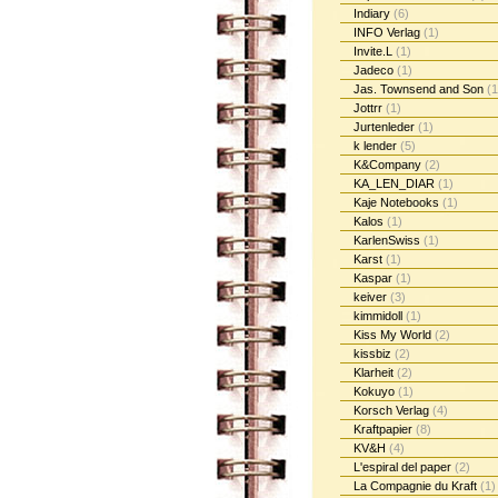
Indiary
(6)
INFO Verlag
(1)
Invite.L
(1)
Jadeco
(1)
Jas. Townsend and Son
(1
Jottrr
(1)
Jurtenleder
(1)
k lender
(5)
K&Company
(2)
KA_LEN_DIAR
(1)
Kaje Notebooks
(1)
Kalos
(1)
KarlenSwiss
(1)
Karst
(1)
Kaspar
(1)
keiver
(3)
kimmidoll
(1)
Kiss My World
(2)
kissbiz
(2)
Klarheit
(2)
Kokuyo
(1)
Korsch Verlag
(4)
Kraftpapier
(8)
KV&H
(4)
L'espiral del paper
(2)
La Compagnie du Kraft
(1)