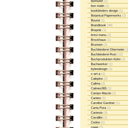
BomoArt
(1)
bon matin
(1)
bookbinders design
(1)
Botanical Paperworks
(2)
Bound
(1)
Brandbook
(48)
Brepols
(1)
brevi manu
(2)
Brockhaus
(1)
Brunnen
(2)
Buchbinderei Obermeier
(2
Buchbinderei Rost
(12)
Buchproduktion Kühn
(1)
Buchwerker
(1)
byleedesign
(1)
c-art-a
(2)
Calepino
(2)
Calima
(2)
Calmeo365
(1)
Campo Marzio
(1)
Canteo
(1)
Caroline Gardner
(1)
Carta Pura
(1)
Cartesio
(3)
Cavallini
(1)
Cedon
(1)
cewe
(2)