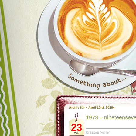
Archiv für » April 23rd, 2010«
1973 – nineteenseve
23
Christian Mähler
Apr.