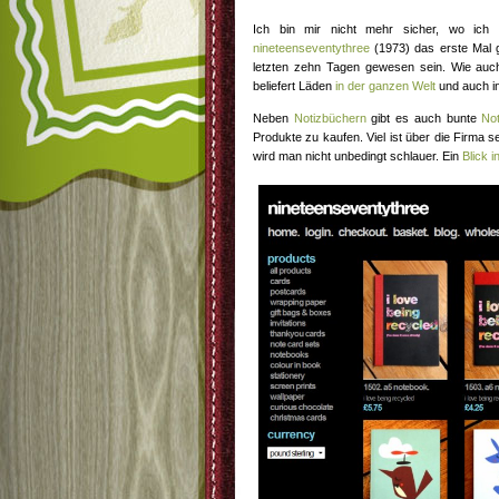
Ich bin mir nicht mehr sicher, wo ich 
nineteenseventythree
(1973) das erste Mal 
letzten zehn Tagen gewesen sein. Wie auch
beliefert Läden
in der ganzen Welt
und auch i
Neben
Notizbüchern
gibt es auch bunte
Not
Produkte zu kaufen. Viel ist über die Firma 
wird man nicht unbedingt schlauer. Ein
Blick 