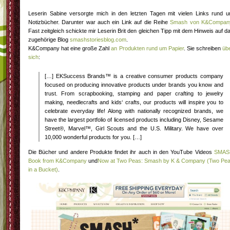
Leserin Sabine versorgte mich in den letzten Tagen mit vielen Links rund 
Notizbücher. Darunter war auch ein Link auf die Reihe
Smash von K&Compan
Fast zeitgleich schickte mir Leserin Brit den gleichen Tipp mit dem Hinweis auf d
zugehörige Blog
smashstoriesblog.com
.
K&Company hat eine große Zahl
an Produkten rund um Papier
. Sie schreiben
üb
sich
:
[…] EKSuccess Brands™ is a creative consumer products company
focused on producing innovative products under brands you know and
trust. From scrapbooking, stamping and paper crafting to jewelry
making, needlecrafts and kids‘ crafts, our products will inspire you to
celebrate everyday life! Along with nationally recognized brands, we
have the largest portfolio of licensed products including Disney, Sesame
Street®, Marvel™, Girl Scouts and the U.S. Military. We have over
10,000 wonderful products for you. […]
Die Bücher und andere Produkte findet ihr auch in den YouTube Videos
SMAS
Book from K&Company
und
Now at Two Peas: Smash by K & Company (Two Pe
in a Bucket)
.