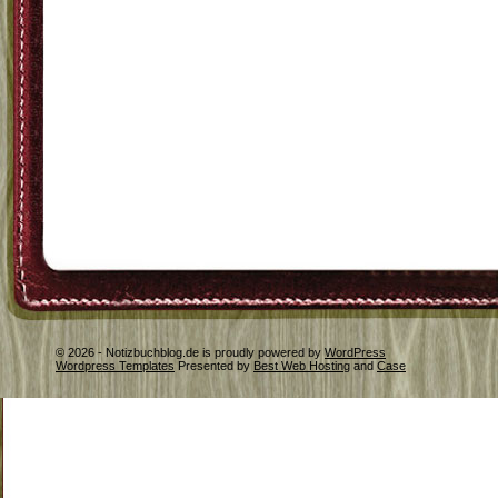
© 2026 - Notizbuchblog.de is proudly powered by
WordPress
Wordpress Templates
Presented by
Best Web Hosting
and
Case