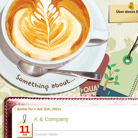
Über dieses 
E-Book
Archiv für » Juli 11th, 2011«
K & Company
11
Christian Mähler
Juli