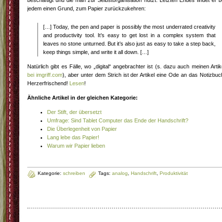
beschäftigt und die man zur Selbstorganisation nutzt. Letzten Endes findet er b
jedem einen Grund, zum Papier zurückzukehren:
[…] Today, the pen and paper is possibly the most underrated creativity
and productivity tool. It’s easy to get lost in a complex system that
leaves no stone unturned. But it’s also just as easy to take a step back,
keep things simple, and write it all down. […]
Natürlich gibt es Fälle, wo „digital“ angebrachter ist (s. dazu auch meinen Artik
bei imgriff.com
), aber unter dem Strich ist der Artikel eine Ode an das Notizbuc
Herzerfrischend!
Lesen
!
Ähnliche Artikel in der gleichen Kategorie:
Der Stift, der übersetzt
Umfrage: Sind Tablet Computer das Ende der Handschrift?
Die Überlegenheit von Papier
Lang lebe das Papier!
Warum wir Papier lieben
Kategorie:
schreiben
Tags:
analog
,
Handschrift
,
Produktivität