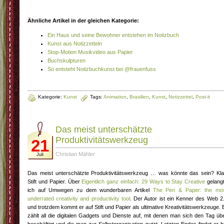
Ähnliche Artikel in der gleichen Kategorie:
Ein Haus und seine Bewohner entstehen im Notizbuch
Kunst aus Notizzetteln
Stop-Motion Musikvideo aus Papier
Buchskulpturen
So entsteht Notizbuchkunst bei @frauenfuss
Kategorie:
Kunst
Tags:
Animation
,
Brasilien
,
Kunst
,
Notizzettel
,
Post-it
Das meist unterschätzte
Produktivitätswerkzeug
21
Christian Mähler
Juli
Das meist unterschätzte Produktivitätswerkzeug … was könnte das sein? Kla
Stift und Papier. Über
Eigentlich ganz einfach: 29 Ways to Stay Creative
gelang
ich auf Umwegen zu dem wunderbaren Artikel
The Pen & Paper: the mo
underrated creativity and productivity tool
. Der Autor ist ein Kenner des Web 2
und trotzdem kommt er auf Stift und Papier als ultimative Kreativitätswerkzeuge. 
zählt all die digitalen Gadgets und Dienste auf, mit denen man sich den Tag üb