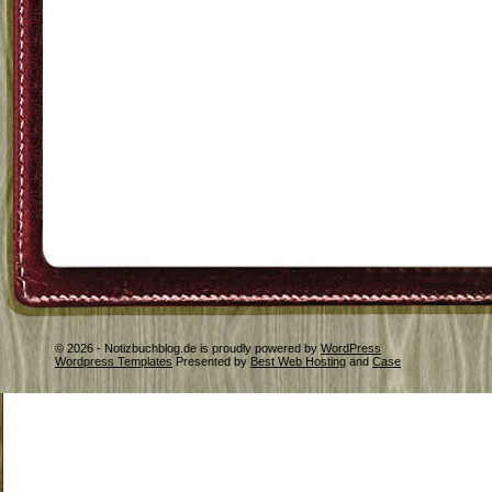
© 2026 - Notizbuchblog.de is proudly powered by
WordPress
Wordpress Templates
Presented by
Best Web Hosting
and
Case