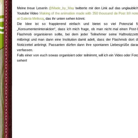
Meine treue Leserin
@Made_by_May
twitterte mir den Link auf das unglaublic
Youtube Video
Making of the animation made with 350 thousand de Post It® not
at Galeria Melissa
, das ihr unten sehen könnt.
Die Idee ist so frappierend einfach und bietet so viel Potenzial f
„Konsumenteninteraktion“, dass ich mich frage, ob man nicht mal einen Post-I
Flashmob organisieren sollte, bei dem jeder Teilnehmer seine Haftnotizzett
mitbringt und man dann eine Institution damit adelt, dass der Flashmob dort d
Notizzettel anbringt. Passanten dürfen dann ihre spontanen Liebesgrüße dara
verfassen.
Falls einer von euch sowas organisiert oder teilnimmt, will ich ein Video oder Fot
sehen!