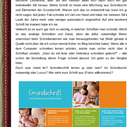
besserer Lesbarkeit, aber bei den meisten bildet sich dann doch ein ga
individueller Stil heraus. Meine Schrift ist heute eine Mischung aus Schreibschri
und Elementen der Grundschrift. Warum sich das so entwickelt hat, kann ich g
nicht sagen. Auf jeden Fall schreibe ich viel von Hand und habe mir meineen Stil 
Laufe der Jahre mehr oder weniger automatisch angewöhnt. Auf eine bestimm
Schrift hin trainiert habe ich nie.
Vieleicht ist es auch gar nich so wichtig, in welcher Schriftart man schreibt. Wicht
ist das analoge Schreiben von Hand, denn die dafür notwendige Motor
unterstützt beim Schreibenlernen wie man herausgefunden hat (finde gerade d
Quelle nicht,über die ich schon einmal früher im Blog berichtet habe). Wenn alle m
dem Computer schreiben lernen würden, würde man sicher nicht über d
Schriftart streiten. „Hast du mit Arial oder Helvetica schreiben gelernt?“ – alle
schon die Vorstellung dieser Frage scheint absurd. Ich gebe zu der Verglei
hinkt.
Doch was meint ihr? Schreibschrift lernen ja oder nein? Ist Schreibschri
notwendig oder Luxus? Wie sieht eure Schrift aus (Fotos willkommen)?