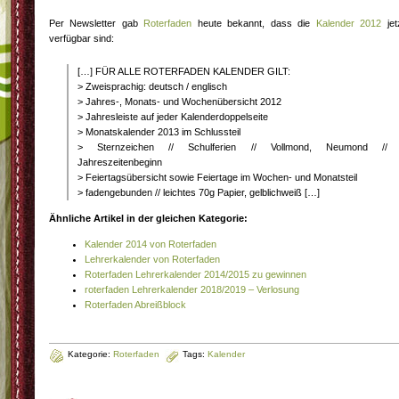
Per Newsletter gab
Roterfaden
heute bekannt, dass die
Kalender 2012
jet
verfügbar sind:
[…] FÜR ALLE ROTERFADEN KALENDER GILT:
> Zweisprachig: deutsch / englisch
> Jahres-, Monats- und Wochenübersicht 2012
> Jahresleiste auf jeder Kalenderdoppelseite
> Monatskalender 2013 im Schlussteil
> Sternzeichen // Schulferien // Vollmond, Neumond //
Jahreszeitenbeginn
> Feiertagsübersicht sowie Feiertage im Wochen- und Monatsteil
> fadengebunden // leichtes 70g Papier, gelblichweiß […]
Ähnliche Artikel in der gleichen Kategorie:
Kalender 2014 von Roterfaden
Lehrerkalender von Roterfaden
Roterfaden Lehrerkalender 2014/2015 zu gewinnen
roterfaden Lehrerkalender 2018/2019 – Verlosung
Roterfaden Abreißblock
Kategorie:
Roterfaden
Tags:
Kalender