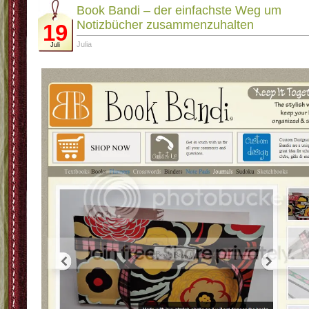
Book Bandi – der einfachste Weg um
Notizbücher zusammenzuhalten
19
Julia
Juli