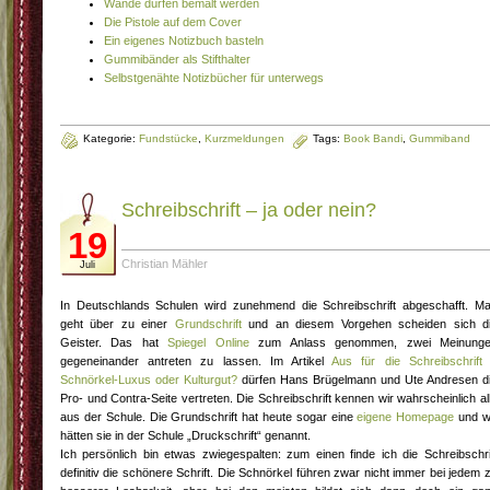
Wände dürfen bemalt werden
Die Pistole auf dem Cover
Ein eigenes Notizbuch basteln
Gummibänder als Stifthalter
Selbstgenähte Notizbücher für unterwegs
Kategorie:
Fundstücke
,
Kurzmeldungen
Tags:
Book Bandi
,
Gummiband
Schreibschrift – ja oder nein?
19
Christian Mähler
Juli
In Deutschlands Schulen wird zunehmend die Schreibschrift abgeschafft. M
geht über zu einer
Grundschrift
und an diesem Vorgehen scheiden sich d
Geister. Das hat
Spiegel Online
zum Anlass genommen, zwei Meinung
gegeneinander antreten zu lassen. Im Artikel
Aus für die Schreibschrift
Schnörkel-Luxus oder Kulturgut?
dürfen Hans Brügelmann und Ute Andresen d
Pro- und Contra-Seite vertreten. Die Schreibschrift kennen wir wahrscheinlich al
aus der Schule. Die Grundschrift hat heute sogar eine
eigene Homepage
und w
hätten sie in der Schule „Druckschrift“ genannt.
Ich persönlich bin etwas zwiegespalten: zum einen finde ich die Schreibschri
definitiv die schönere Schrift. Die Schnörkel führen zwar nicht immer bei jedem 