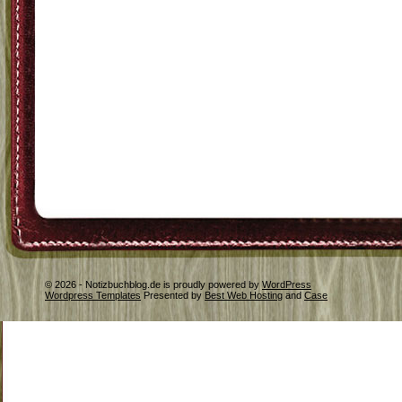
© 2026 - Notizbuchblog.de is proudly powered by
WordPress
Wordpress Templates
Presented by
Best Web Hosting
and
Case