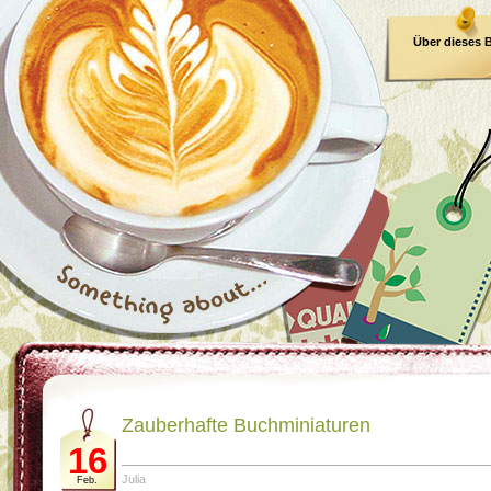
Über dieses 
E-Book
Zauberhafte Buchminiaturen
16
Julia
Feb.