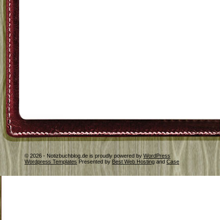
© 2026 - Notizbuchblog.de is proudly powered by
WordPress
Wordpress Templates
Presented by
Best Web Hosting
and
Case