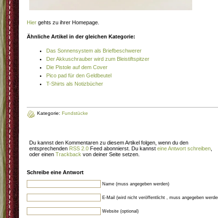
Hier
gehts zu ihrer Homepage.
Ähnliche Artikel in der gleichen Kategorie:
Das Sonnensystem als Briefbeschwerer
Der Akkuschrauber wird zum Bleistiftspitzer
Die Pistole auf dem Cover
Pico pad für den Geldbeutel
T-Shirts als Notizbücher
Kategorie:
Fundstücke
Du kannst den Kommentaren zu diesem Artikel folgen, wenn du den
entsprechenden
RSS 2.0
Feed abonnierst. Du kannst
eine Antwort schreiben
,
oder einen
Trackback
von deiner Seite setzen.
Schreibe eine Antwort
Name (muss angegeben werden)
E-Mail (wird nicht veröffentlicht , muss angegeben werde
Website (optional)