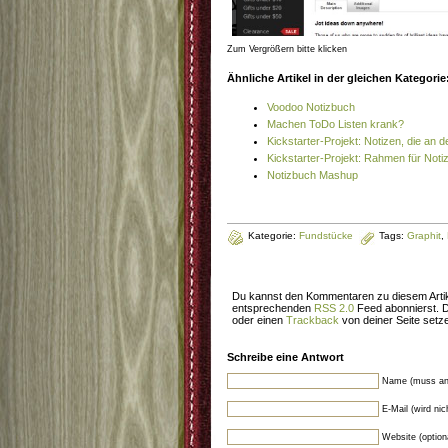
Zum Vergrößern bitte klicken
Ähnliche Artikel in der gleichen Kategorie
Voodoo Notizbuch
Machen ToDo Listen krank?
Kickstarter-Projekt: Notizen, die an 
Kickstarter-Projekt: Rahmen für Not
Notizbuch Mashup
Kategorie:
Fundstücke
Tags:
Graphit
,
Du kannst den Kommentaren zu diesem Artik
entsprechenden
RSS 2.0
Feed abonnierst. 
oder einen
Trackback
von deiner Seite setz
Schreibe eine Antwort
Name (muss an
E-Mail (wird ni
Website (option