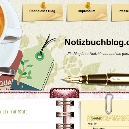
Über dieses Blog
Impressum
Press
E-Book
Datenschutzerklärung
Notizbuchblog.
Ein Blog über Notizbücher und die ga
ch mit Stift
Seiten
Archiv
Umfragen