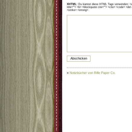
XHTML:
Du kannst diese HTML Tags verwenden: <a hr
title=""> <b> <blockquote cite=""> <cite> <code> <del
<strike> <strong>
«
Notizbücher von Rifle Paper Co.