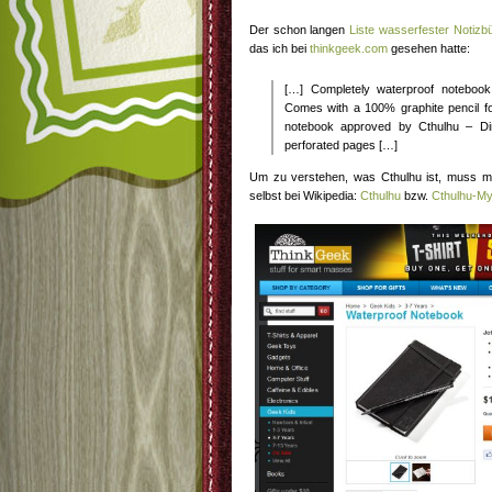
Der schon langen
Liste wasserfester Notizb
das ich bei
thinkgeek.com
gesehen hatte:
[…] Completely waterproof notebook
Comes with a 100% graphite pencil fo
notebook approved by Cthulhu – D
perforated pages […]
Um zu verstehen, was Cthulhu ist, muss ma
selbst bei Wikipedia:
Cthulhu
bzw.
Cthulhu-My