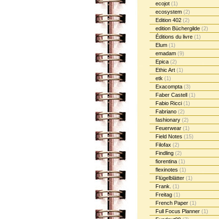
ecojot
(1)
ecosystem
(2)
Edition 402
(2)
edition Büchergilde
(2)
Éditions du livre
(1)
Elum
(1)
emadam
(9)
Epica
(2)
Ethic Art
(1)
etk
(1)
Exacompta
(3)
Faber Castell
(1)
Fabio Ricci
(1)
Fabriano
(2)
fashionary
(2)
Feuerwear
(1)
Field Notes
(15)
Filofax
(2)
Findling
(2)
fiorentina
(1)
flexinotes
(1)
Flügelblätter
(1)
Frank.
(1)
Freitag
(1)
French Paper
(1)
Full Focus Planner
(1)