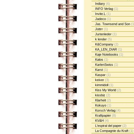
Indiary
(6)
INFO Verlag
(1)
Invite.L
(1)
Jadeco
(1)
Jas. Townsend and Son
(1
Jottrr
(1)
Jurtenleder
(1)
k lender
(5)
K&Company
(2)
KA_LEN_DIAR
(1)
Kaje Notebooks
(1)
Kalos
(1)
KarlenSwiss
(1)
Karst
(1)
Kaspar
(1)
keiver
(3)
kimmidoll
(1)
Kiss My World
(2)
kissbiz
(2)
Klarheit
(2)
Kokuyo
(1)
Korsch Verlag
(4)
Kraftpapier
(8)
KV&H
(4)
L'espiral del paper
(2)
La Compagnie du Kraft
(1)