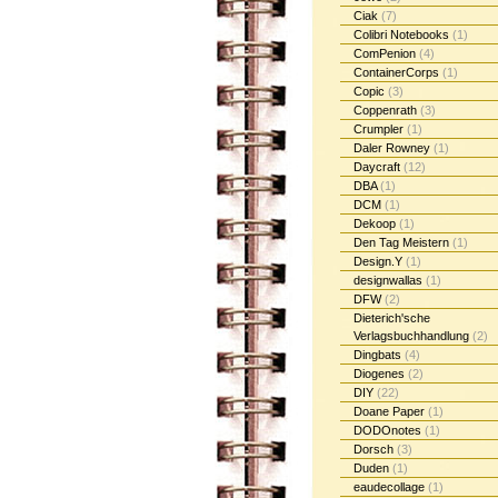
Ciak
(7)
Colibri Notebooks
(1)
ComPenion
(4)
ContainerCorps
(1)
Copic
(3)
Coppenrath
(3)
Crumpler
(1)
Daler Rowney
(1)
Daycraft
(12)
DBA
(1)
DCM
(1)
Dekoop
(1)
Den Tag Meistern
(1)
Design.Y
(1)
designwallas
(1)
DFW
(2)
Dieterich'sche
Verlagsbuchhandlung
(2)
Dingbats
(4)
Diogenes
(2)
DIY
(22)
Doane Paper
(1)
DODOnotes
(1)
Dorsch
(3)
Duden
(1)
eaudecollage
(1)