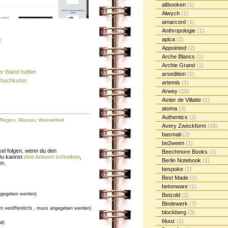
altbooken
(1)
Alwych
(1)
amarcord
(1)
Anthropologie
(1)
apica
(2)
:
Appointed
(2)
Arche Blancs
(1)
Archie Grand
(1)
der Wand haften
arsedition
(1)
izbuchkunst
artemis
(1)
Arwey
(10)
Astier de Villatte
(1)
atoma
(3)
Authentics
(2)
Regen
,
Wasser
,
Wasserfest
Avery Zweckform
(16)
basmati
(2)
be2ween
(1)
el folgen, wenn du den
Beechmore Books
(1)
Du kannst
eine Antwort schreiben
,
Berlin Notebook
(1)
en.
bespoke
(1)
Best Made
(1)
betonware
(1)
gegeben werden)
Betzold
(2)
Bindewerk
(7)
cht veröffentlicht , muss angegeben werden)
blockberg
(3)
bluuz
(2)
al)