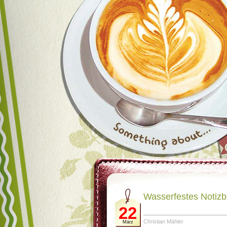
Wasserfestes Notizbu
22
Christian Mähler
März