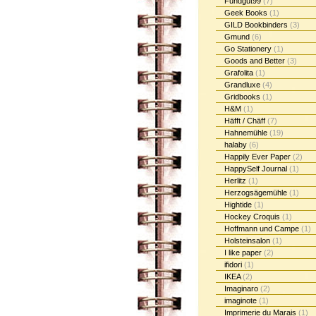
Fundgut99
(7)
Geek Books
(1)
GILD Bookbinders
(3)
Gmund
(6)
Go Stationery
(1)
Goods and Better
(3)
Grafolita
(1)
Grandluxe
(4)
Gridbooks
(1)
H&M
(1)
Häfft / Chäff
(7)
Hahnemühle
(19)
halaby
(6)
Happily Ever Paper
(2)
HappySelf Journal
(1)
Herlitz
(1)
Herzogsägemühle
(1)
Hightide
(1)
Hockey Croquis
(1)
Hoffmann und Campe
(1)
Holsteinsalon
(1)
I like paper
(2)
ifidori
(1)
IKEA
(2)
Imaginaro
(2)
imaginote
(1)
Imprimerie du Marais
(1)