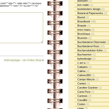
BomoArt
(1)
ef="" title=""> <abbr title=""> <acronym
bon matin
(1)
 datetime=""> <em> <i> <q cite=""> <s>
bookbinders design
(1)
Botanical Paperworks
(2)
Bound
(1)
Brandbook
(48)
Brepols
(1)
brevi manu
(2)
Brockhaus
(1)
Brunnen
(2)
Buchbinderei Obermeier
(2
Buchbinderei Rost
(12)
Buchproduktion Kühn
(1)
Buchwerker
(1)
byleedesign
(1)
Anthropologie – ein Online Shop
»
c-art-a
(2)
Calepino
(2)
Calima
(2)
Calmeo365
(1)
Campo Marzio
(1)
Canteo
(1)
Caroline Gardner
(1)
Carta Pura
(1)
Cartesio
(3)
Cavallini
(1)
Cedon
(1)
cewe
(2)