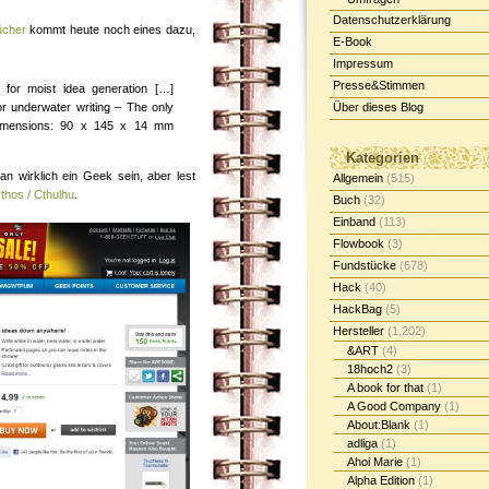
Datenschutzerklärung
ücher
kommt heute noch eines dazu,
E-Book
Impressum
Presse&Stimmen
 for moist idea generation […]
r underwater writing – The only
Über dieses Blog
imensions: 90 x 145 x 14 mm
Kategorien
n wirklich ein Geek sein, aber lest
Allgemein
(515)
thos / Cthulhu
.
Buch
(32)
Einband
(113)
Flowbook
(3)
Fundstücke
(678)
Hack
(40)
HackBag
(5)
Hersteller
(1.202)
&ART
(4)
18hoch2
(3)
A book for that
(1)
A Good Company
(1)
About:Blank
(1)
adliga
(1)
Ahoi Marie
(1)
Alpha Edition
(1)