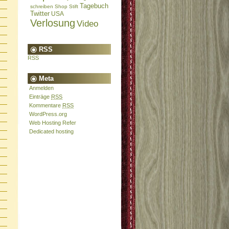
Tagebuch
schreiben
Shop
Stift
Twitter
USA
Verlosung
Video
RSS
RSS
Meta
Anmelden
Einträge
RSS
Kommentare
RSS
WordPress.org
Web Hosting Refer
Dedicated hosting