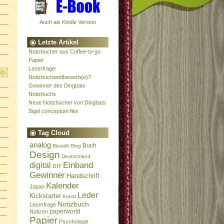
Auch als Kindle Version
Letzte Artikel
Notizbücher aus Coffee-to-go
Papier
Leserfrage:
Notizbuchwettbewerb(e)?
Gewinner des Dingbats
Notizbuchs
Neue Notizbücher von Dingbats
Sigel conceptum flex
Tag Cloud
analog
Buch
Bleistift
Blog
Design
Deutschland
Einband
digital
DIY
Gewinner
Handschrift
Kalender
Japan
Leder
Kickstarter
Kunst
Notizbuch
Leserfrage
paperworld
Notizen
Papier
Psychologie