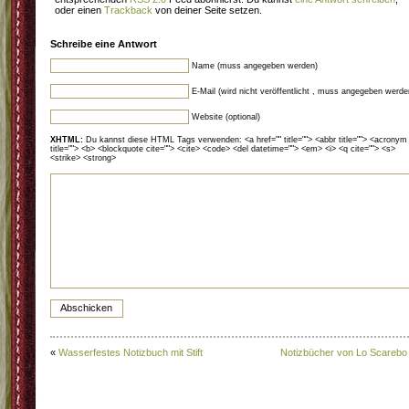
oder einen
Trackback
von deiner Seite setzen.
Schreibe eine Antwort
Name (muss angegeben werden)
E-Mail (wird nicht veröffentlicht , muss angegeben werde
Website (optional)
XHTML:
Du kannst diese HTML Tags verwenden: <a href="" title=""> <abbr title=""> <acronym
title=""> <b> <blockquote cite=""> <cite> <code> <del datetime=""> <em> <i> <q cite=""> <s>
<strike> <strong>
«
Wasserfestes Notizbuch mit Stift
Notizbücher von Lo Scarebo