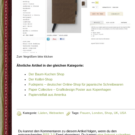
Zum Vergrößern bitte klicken
Ähnliche Artikel in der gleichen Kategorie:
Der Baum-Kuchen Shop
Der Kolibri-Shop
Fudepens – deutscher Online-Shop für japanische Schreibwaren
Paper Collective – Grafikdesign Poster aus Kopenhagen
Papiervielfalt aus Amerika
Kategorie:
Läden
,
Webseiten
Tags:
Frauen
,
London
,
Shop
,
UK
,
USA
Du kannst den Kommentaren zu diesem Artikel folgen, wenn du den
entsprechenden
RSS 2.0
Feed abonnierst. Du kannst
eine Antwort schreiben
,