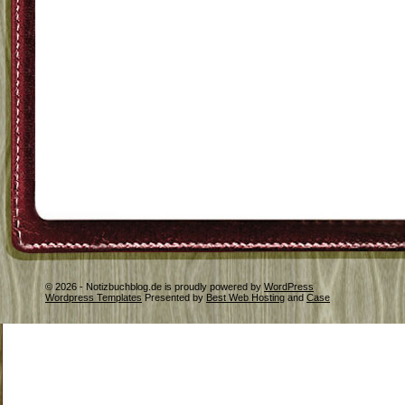
© 2026 - Notizbuchblog.de is proudly powered by
WordPress
Wordpress Templates
Presented by
Best Web Hosting
and
Case