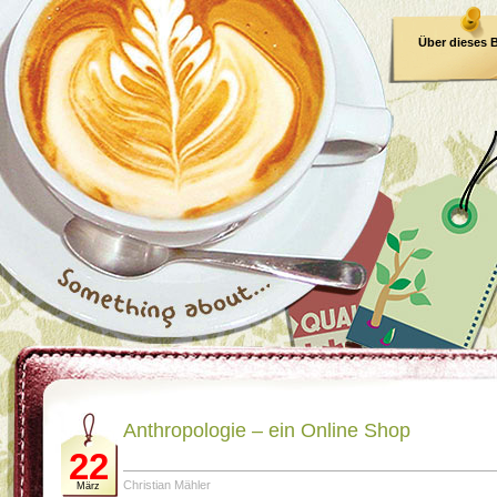
Über dieses 
E-Book
Anthropologie – ein Online Shop
22
Christian Mähler
März