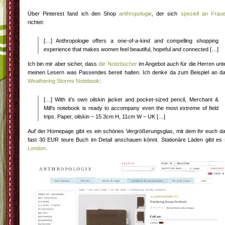
Über Pinterest fand ich den Shop
anthropologie
, der sich
speziell an Frau
richtet:
[…] Anthropologie offers a one-of-a-kind and compelling shopping
experience that makes women feel beautiful, hopeful and connected […]
Ich bin mir aber sicher, dass
die Notizbücher
im Angebot auch für die Herren unt
meinen Lesern was Passendes bereit halten. Ich denke da zum Beispiel an d
Weathering Storms Notebook
:
[…] With it’s own oilskin jacket and pocket-sized pencil, Merchant &
Mill’s notebook is ready to accompany even the most extreme of field
trips. Paper, oilskin – 15.3cm H, 11cm W – UK […]
Auf der Homepage gibt es ein schönes Vergrößerungsglas, mit dem ihr euch d
fast 30 EUR teure Buch im Detail anschauen könnt. Stationäre Läden gibt es
London
.