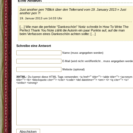
Eine Antwort
Just another pen ?!Blick über den Tellerrand vom 19. January 2013 » Just
another pen ?!
19. Januar 2013 um 14:03 Uhr
[…] Wie man die perfekte “Dankeschön” Notiz schreibt In How To Write The
Perfect Thank You Note zählt die Autorin ein paar Punkte auf, auf die man
beim Verfassen eines Dankeschön achten sollte: […]
Schreibe eine Antwort
Name (muss angegeben werden)
E-Mail (wird nicht veröffentlicht , muss angegeben werde
Website (optional)
XHTML:
Du kannst diese HTML Tags verwenden: <a href="" title=""> <abbr title=""> <acronym
title=""> <b> <blockquote cite=""> <cite> <code> <del datetime=""> <em> <i> <q cite=""> <s>
<strike> <strong>