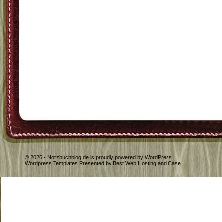
© 2026 - Notizbuchblog.de is proudly powered by
WordPress
Wordpress Templates
Presented by
Best Web Hosting
and
Case