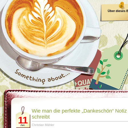
Über dieses 
E-Book
Wie man die perfekte „Dankeschön“ Notiz
schreibt
11
Christian Mähler
Jan.