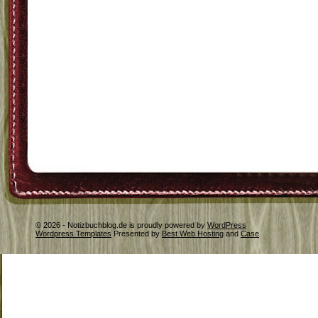
© 2026 - Notizbuchblog.de is proudly powered by
WordPress
Wordpress Templates
Presented by
Best Web Hosting
and
Case