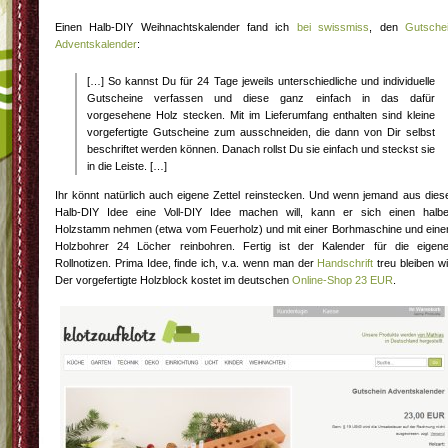
Einen Halb-DIY Weihnachtskalender fand ich
bei swissmiss
, den
Gutsche
Adventskalender
:
[…] So kannst Du für 24 Tage jeweils unterschiedliche und individuelle
Gutscheine verfassen und diese ganz einfach in das dafür
vorgesehene Holz stecken. Mit im Lieferumfang enthalten sind kleine
vorgefertigte Gutscheine zum ausschneiden, die dann von Dir selbst
beschriftet werden können. Danach rollst Du sie einfach und steckst sie
in die Leiste. […]
Ihr könnt natürlich auch eigene Zettel reinstecken. Und wenn jemand aus dies
Halb-DIY Idee eine Voll-DIY Idee machen will, kann er sich einen halb
Holzstamm nehmen (etwa vom Feuerholz) und mit einer Borhmaschine und ein
Holzbohrer 24 Löcher reinbohren. Fertig ist der Kalender für die eigen
Rollnotizen. Prima Idee, finde ich, v.a. wenn man der
Handschrift
treu bleiben wil
Der vorgefertigte Holzblock kostet im deutschen
Online-Shop 23 EUR
.