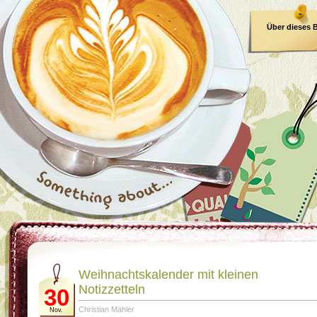
Über dieses 
E-Book
Weihnachtskalender mit kleinen
Notizzetteln
30
Christian Mähler
Nov.