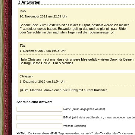
3 Antworten
Rob
30. November 2012 um 22:58 Uhr
Schöne Idee. Zum Bestellen ist es leider zu spät, deshalb werde ich meiner
Frau selber etwas bauen. Entweder gelingt das und es gibt ein paar Bilder
oder Sie achten in den nächsten Tagen auf die Todesanzeigen ;-)
Tim
1. Dezember 2012 um 16:15 Uhr
Hallo Christian, freut uns, dass dir unsere Idee gefällt – vielen Dank für Deinen
Beitrag! Beste Grüße, Tim & Mathias
Christian
1. Dezember 2012 um 21:54 Uhr
@Tim, Matthias: danke euch! Viel Erfolg mit eurem Kalender.
Schreibe eine Antwort
Name (muss angegeben werden)
E-Mail (wird nicht veröffentlicht , muss angegeben werde
Website (optional)
XHTML:
Du kannst diese HTML Tags verwenden: <a href="" title=""> <abbr title=""> <acronym