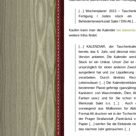
[…] Wochenplaner 2013 – Taschenka
Fertigung / Jedes stück ein Un
Behindertenwerkstatt Salet / DIN A6 […
Kaufen kann man die Kalender
bei dawanda
weitere Infos findet:
[…] KALENDIAR, der Taschenkalend
bereits das 6. Jahr, und diesmal möc
Version anbieten. Die Kalender werd
Stück ist ein Unikat. Unser Ziel ist 
ursprünglich für einen anderen Zweck
ausgedient hat und zur Liquidierung
verarbeiten. Durch direktes Rec
Lebensdauer […] Die Kalendereinbä
bestimmter Plaste gefertigt (ganzjähr
Kanistern: von Waschmitteln, Ölen, Wei
Farben usw.) und für Sie schon tra
Werkstatt Salet o.s. […] . Auch 
vorwiegend aus Mülltonnen für Abf
Format A6 drucken wir in der Tschechi
der Prager Strafanstalt „Pankrácká 
Papier […] werfen Sie die Einbände nic
das nächste Jahr gebrauchen. […]