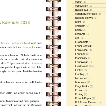
ecojot
(1)
ecosystem
(2)
Edition 402
(2)
edition Büchergilde
(2)
Éditions du livre
(1)
s Kalender 2013
Elum
(1)
emadam
(9)
Epica
(2)
Ethic Art
(1)
etk
(1)
Exacompta
(3)
cher mit Linoleumeinband
und auch
Faber Castell
(1)
ieses Jahr hat mir
LinoBooks
einen
Fabio Ricci
(1)
Fabriano
(2)
chönen schwarzen Schuber mit einem
fashionary
(2)
eht, aus der die Kalender stammen.
Feuerwear
(1)
n das Trägermaterial des
Linoleums
Field Notes
(15)
 das gleiche Layout wie letztes Jahr:
Filofax
(2)
n gibt es ein paar Notizbuchseiten,
Findling
(2)
fiorentina
(1)
, da ich noch einen weiteren Kalender
flexinotes
(1)
Flügelblätter
(1)
Frank.
(1)
ember 2012 und endet schon am 17.
Freitag
(1)
French Paper
(1)
nen Kommentar mit einer gültigen E-
Full Focus Planner
(1)
t angezeigt und nur für die Verlosung