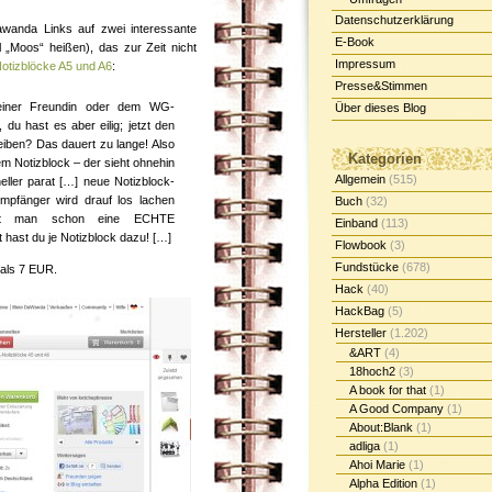
Datenschutzerklärung
wanda Links auf zwei interessante
E-Book
l „Moos“ heißen), das zur Zeit nicht
Impressum
otizblöcke A5 und A6
:
Presse&Stimmen
einer Freundin oder dem WG-
Über dieses Blog
du hast es aber eilig; jetzt den
iben? Das dauert zu lange! Also
Kategorien
em Notizblock – der sieht ohnehin
Allgemein
(515)
eller parat […] neue Notizblock-
mpfänger wird drauf los lachen
Buch
(32)
mt man schon eine ECHTE
Einband
(113)
 hast du je Notizblock dazu! […]
Flowbook
(3)
Fundstücke
(678)
 als 7 EUR.
Hack
(40)
HackBag
(5)
Hersteller
(1.202)
&ART
(4)
18hoch2
(3)
A book for that
(1)
A Good Company
(1)
About:Blank
(1)
adliga
(1)
Ahoi Marie
(1)
Alpha Edition
(1)