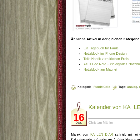
Ähnliche Artikel in der gleichen Kategorie
Ein Tagebuch für Faule
Notizblock im iPhone Design
Tolle Haptik zum kleinen Preis
Asus Eee Note – ein digitales Notizb
Notizblock am Magnet
Kategorie:
Fundstücke
Tags:
analog
,
Kalender von KA_
16
Christian Mähler
Dez.
Marek von
KA_LEN_DIAR
schrieb mir ein
Kalenderserie aufmerksam. Auf der Homepage