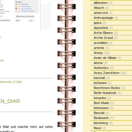
altbooken
(1)
Alwych
(1)
amarcord
(1)
Anthropologie
(1)
apica
(2)
Appointed
(2)
Arche Blancs
(1)
:
Archie Grand
(1)
arsedition
(1)
artemis
(1)
Arwey
(10)
Astier de Villatte
(1)
uch
atoma
(3)
Authentics
(2)
Avery Zweckform
(16)
basmati
(2)
dawanda
,
E-Mail
be2ween
(1)
Beechmore Books
(1)
Berlin Notebook
(1)
bespoke
(1)
LEN_DIAR
Best Made
(1)
betonware
(1)
Betzold
(2)
Bindewerk
(7)
blockberg
(3)
e Mail und machte mich auf seine
bluuz
(2)
 heißt es: