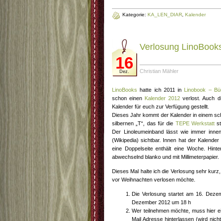
Kategorie:
KA_LEN_DIAR
,
Kalender
Verlosung LinoBook
16
Christian Mähler
Dez.
LinoBooks
hatte ich 2011 in
Linobook – Bü
schon einen
Kalender 2012
verlost. Auch d
Kalender für euch zur Verfügung gestellt.
Dieses Jahr kommt der Kalender in einem s
silbernen „T“, das für die
TEPE Werkstatt
st
Der Linoleumeinband lässt wie immer inne
(Wikipedia) sichtbar. Innen hat der Kalender
eine Doppelseite enthält eine Woche. Hinte
abwechselnd blanko und mit Millimeterpapier.
Dieses Mal halte ich die Verlosung sehr kurz
vor Weihnachten verlosen möchte.
Die Verlosung startet am 16. Dez
Dezember 2012 um 18 h
Wer teilnehmen möchte, muss hier ei
Mail Adresse hinterlassen (wird nich