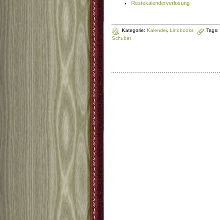
Restekalenderverlosung
Kategorie:
Kalender
,
Linobooks
Tags:
Schuber