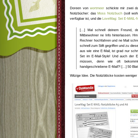
Doreen von
wortmeer
schickte mir zwei da
Notizbücher: das
Moss Notizbuch
(soll woh
verfügbar ist, und die
LoveMag: Set E-MAIL-N
[…] Mal schnell deinem Freund, d
Mitbewohner ne Info hinterlassen. Hm, 
Rechner hochfahren und ne Mail schre
schnell zum Stift gegriffen und zu dies
aus wie eine E-Mail, ist grad nur schn
Set im E-Mail-Style! Und auch der E
müssen, denn wie oft bekom
handgeschriebene E-Mail?! […] 50 Blatt
Witzige Idee. Die Notizblöcke kosten weniger