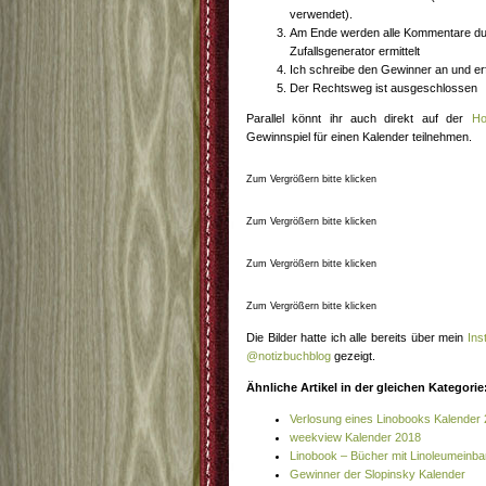
verwendet).
Am Ende werden alle Kommentare du
Zufallsgenerator ermittelt
Ich schreibe den Gewinner an und erf
Der Rechtsweg ist ausgeschlossen
Parallel könnt ihr auch direkt auf der
Ho
Gewinnspiel für einen Kalender teilnehmen.
Zum Vergrößern bitte klicken
Zum Vergrößern bitte klicken
Zum Vergrößern bitte klicken
Zum Vergrößern bitte klicken
Die Bilder hatte ich alle bereits über mein
Ins
@notizbuchblog
gezeigt.
Ähnliche Artikel in der gleichen Kategorie
Verlosung eines Linobooks Kalender
weekview Kalender 2018
Linobook – Bücher mit Linoleumeinb
Gewinner der Slopinsky Kalender