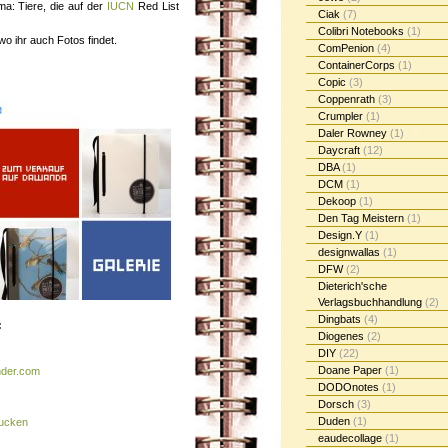
a: Tiere, die auf der
IUCN
Red List
Ciak
(7)
Colibri Notebooks
(1)
 wo ihr auch Fotos findet.
ComPenion
(4)
ContainerCorps
(1)
Copic
(3)
Coppenrath
(3)
Crumpler
(1)
Daler Rowney
(1)
Daycraft
(12)
DBA
(1)
DCM
(1)
Dekoop
(1)
Den Tag Meistern
(1)
Design.Y
(1)
designwallas
(1)
DFW
(2)
Dieterich'sche
Verlagsbuchhandlung
(2)
Dingbats
(4)
:
Diogenes
(2)
DIY
(22)
Doane Paper
(1)
nder.com
DODOnotes
(1)
Dorsch
(3)
Duden
(1)
rucken
eaudecollage
(1)