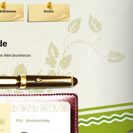
e&Stimmen
Archiv
de
nze Welt drumherum.
RSS
/
@notizbuchblog