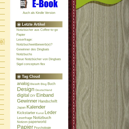
Auch als Kindle Version
Letzte Artikel
Notizbücher aus Coffee-to-go
Papier
Leserfrage:
Notizbuchwettbewerb(e)?
Gewinner des Dingbats
Notizbuchs
Neue Notizbücher von Dingbats
Sigel conceptum flex
Tag Cloud
analog
Buch
Bleistift
Blog
Design
Deutschland
Einband
digital
DIY
Gewinner
Handschrift
Kalender
Japan
Leder
Kickstarter
Kunst
Notizbuch
Leserfrage
paperworld
Notizen
Papier
Psychologie