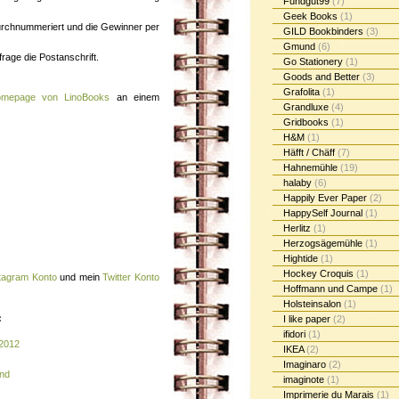
Fundgut99
(7)
Geek Books
(1)
rchnummeriert und die Gewinner per
GILD Bookbinders
(3)
Gmund
(6)
rage die Postanschrift.
Go Stationery
(1)
Goods and Better
(3)
Grafolita
(1)
mepage von LinoBooks
an einem
Grandluxe
(4)
Gridbooks
(1)
H&M
(1)
Häfft / Chäff
(7)
Hahnemühle
(19)
halaby
(6)
Happily Ever Paper
(2)
HappySelf Journal
(1)
Herlitz
(1)
Herzogsägemühle
(1)
Hightide
(1)
Hockey Croquis
(1)
tagram Konto
und mein
Twitter Konto
Hoffmann und Campe
(1)
Holsteinsalon
(1)
:
I like paper
(2)
ifidori
(1)
 2012
IKEA
(2)
Imaginaro
(2)
and
imaginote
(1)
Imprimerie du Marais
(1)