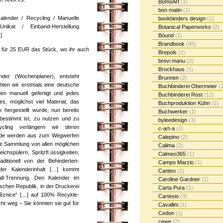
BomoArt
(1)
bon matin
(1)
lender / Recycling / Manuelle
bookbinders design
(1)
ikat / Einband-Herstellung
Botanical Paperworks
(2)
]
Bound
(1)
Brandbook
(48)
für 25 EUR das Stück, wo ihr auch
Brepols
(1)
brevi manu
(2)
Brockhaus
(1)
er (Wochenplaner), entsteht
Brunnen
(2)
hten wir erstmals eine deutsche
Buchbinderei Obermeier
(2
en manuell gefertigt und jedes
Buchbinderei Rost
(12)
es, möglichst viel Material, das
Buchproduktion Kühn
(1)
 hergestellt wurde, nun bereits
Buchwerker
(1)
 bestimmt ist, zu nutzen und zu
byleedesign
(1)
ycling verlängern wir deren
c-art-a
(2)
nde werden aus zum Wegwerfen
Calepino
(2)
ige Sammlung von allen möglichen
Calima
(2)
chspülern, Spritzfl üssigkeiten,
Calmeo365
(1)
ditionell von der Behinderten-
Campo Marzio
(1)
der Kalenderinhalt […] kommt
Canteo
(1)
all-Trennung. Den Kalender im
Caroline Gardner
(1)
schen Republik, in der Druckerei
Carta Pura
(1)
věznice“ […] auf 100% Recykle-
Cartesio
(3)
ht weg – Sie könnten sie gut für
Cavallini
(1)
Cedon
(1)
cewe
(2)