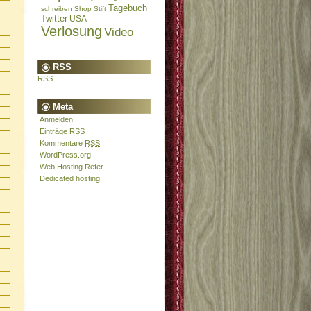
Tagebuch
schreiben
Shop
Stift
Twitter
USA
Verlosung
Video
RSS
RSS
Meta
Anmelden
Einträge
RSS
Kommentare
RSS
WordPress.org
Web Hosting Refer
Dedicated hosting