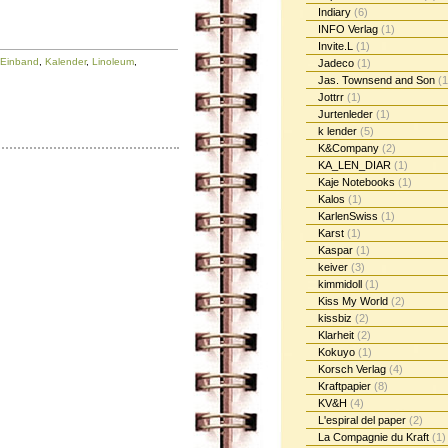
Indiary
(6)
INFO Verlag
(1)
Invite.L
(1)
Einband
,
Kalender
,
Linoleum
,
Jadeco
(1)
Jas. Townsend and Son
(1
Jottrr
(1)
Jurtenleder
(1)
k lender
(5)
K&Company
(2)
KA_LEN_DIAR
(1)
Kaje Notebooks
(1)
Kalos
(1)
KarlenSwiss
(1)
Karst
(1)
Kaspar
(1)
keiver
(3)
kimmidoll
(1)
Kiss My World
(2)
kissbiz
(2)
Klarheit
(2)
Kokuyo
(1)
Korsch Verlag
(4)
Kraftpapier
(8)
KV&H
(4)
L'espiral del paper
(2)
La Compagnie du Kraft
(1)