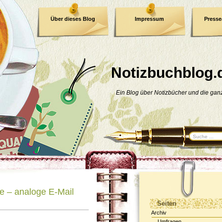
Über dieses Blog
Impressum
Press
E-Book
Datenschutzerklärung
Notizbuchblog.
Ein Blog über Notizbücher und die ga
 – analoge E-Mail
Seiten
Archiv
Umfragen