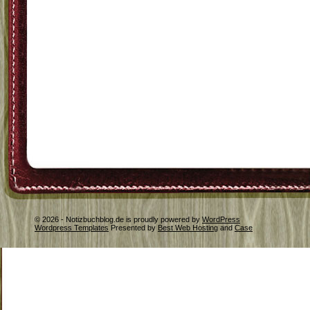
© 2026 - Notizbuchblog.de is proudly powered by
WordPress
Wordpress Templates
Presented by
Best Web Hosting
and
Case