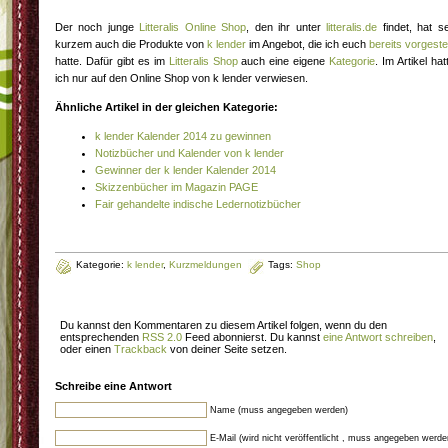
Der noch junge
Litteralis Online Shop
, den ihr unter
litteralis.de
findet, hat se
kurzem auch die Produkte von
k lender
im Angebot, die ich euch
bereits vorgestel
hatte. Dafür gibt es im
Litteralis Shop
auch eine eigene
Kategorie
. Im Artikel hat
ich nur auf den Online Shop von k lender verwiesen.
Ähnliche Artikel in der gleichen Kategorie:
k lender Kalender 2014 zu gewinnen
Notizbücher und Kalender von k lender
Gewinner der k lender Kalender 2014
Skizzenbücher im Magazin PAGE
Fair gehandelte indische Ledernotizbücher
Kategorie:
k lender
,
Kurzmeldungen
Tags:
Shop
Du kannst den Kommentaren zu diesem Artikel folgen, wenn du den
entsprechenden
RSS 2.0
Feed abonnierst. Du kannst
eine Antwort schreiben
,
oder einen
Trackback
von deiner Seite setzen.
Schreibe eine Antwort
Name (muss angegeben werden)
E-Mail (wird nicht veröffentlicht , muss angegeben werde