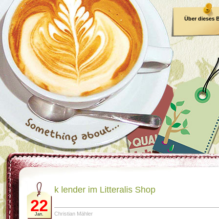
Über dieses 
E-Book
k lender im Litteralis Shop
22
Christian Mähler
Jan.