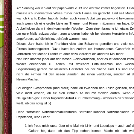
Am Sonntag war ich auf der paperworld 2013 und war wie immer begeistert. Leid
musste ich unerwarteter Weise früher nach Hause als gedacht. Und seit Mont
war ich krank. Daher habt ihr bisher auch keine Artikel zur paperworld bekomme
auch wenn ich eine große Liste an Themen und Firmen mitgenommen habe. D
Artikel folgen dann in den kommenden Wochen. Zum einen brauche ich etwas Zei
um eure Mails aufzuarbeiten, zum anderen habe ich bei einigen Herstellern Inf
angefordert, auf die ich jetzt einfach warten muss.
Dieses Jahr habe ich in Frankfurt viele alte Bekannte getroffen und viele ne
Firmen kennengelernt. Dazu hatte ich zudem ein interessantes Gespräch m
Vertretern der Messe Frankfurt, aber dazu vielleicht ein anderes Mal mehr.
Natürlich möchte jeder auf der Messe Geld verdienen, aber es ist dennoch imm
wieder erfrischend zu sehen, mit welchem Enthusiasmus und welch
Begeisterung gerade die kleineren Hersteller bei der Sache sind. Es sind eb
nicht die Firmen mit den riesen Ständen, die einen verblüffen, sondern all d
kleinen Macher.
Bei einigen Gesprächen (und Mails) habe ich zwischen den Zeilen gelesen, da
viele nicht wissen, ob sie sich einfach so bei mir melden dürfen, wenn 
Neuigkeiten gibt. Daher folgender Aufruf zur Enthemmung – wobei ich nicht wirkli
weiß, ob das nötig ist :-)
Liebe Hersteller, Notizbuchmanufakturen, Betreiber schöner Notizbuchläden u
Papeterien, liebe Leser,
ich freue mich stets über eine Mail mit Link- und Lesetipps – auch auf d
Gefahr hin, dass ich den Tipp schon kenne. Macht nix! Ich we