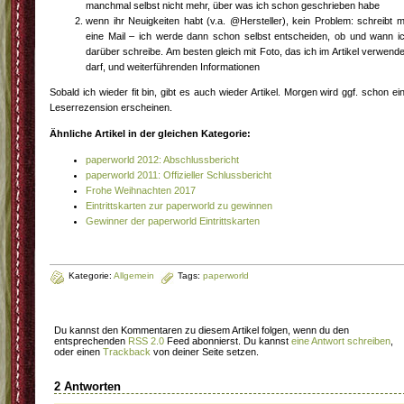
manchmal selbst nicht mehr, über was ich schon geschrieben habe
wenn ihr Neuigkeiten habt (v.a. @Hersteller), kein Problem: schreibt m
eine Mail – ich werde dann schon selbst entscheiden, ob und wann i
darüber schreibe. Am besten gleich mit Foto, das ich im Artikel verwend
darf, und weiterführenden Informationen
Sobald ich wieder fit bin, gibt es auch wieder Artikel. Morgen wird ggf. schon ei
Leserrezension erscheinen.
Ähnliche Artikel in der gleichen Kategorie:
paperworld 2012: Abschlussbericht
paperworld 2011: Offizieller Schlussbericht
Frohe Weihnachten 2017
Eintrittskarten zur paperworld zu gewinnen
Gewinner der paperworld Eintrittskarten
Kategorie:
Allgemein
Tags:
paperworld
Du kannst den Kommentaren zu diesem Artikel folgen, wenn du den
entsprechenden
RSS 2.0
Feed abonnierst. Du kannst
eine Antwort schreiben
,
oder einen
Trackback
von deiner Seite setzen.
2 Antworten