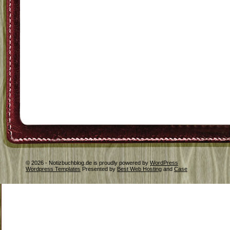
© 2026 - Notizbuchblog.de is proudly powered by
WordPress
Wordpress Templates
Presented by
Best Web Hosting
and
Case