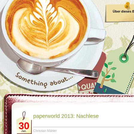
Über dieses 
E-Book
paperworld 2013: Nachlese
30
Christian Mähler
Jan.