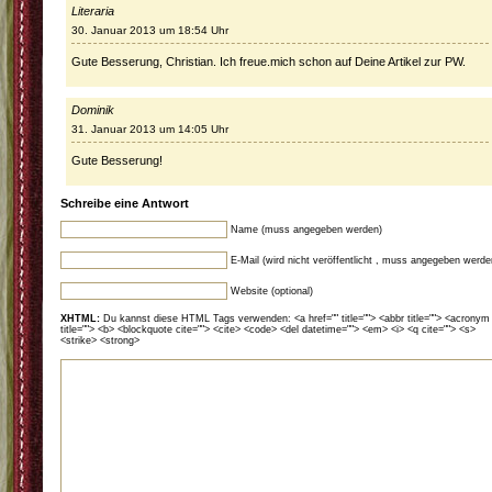
Literaria
30. Januar 2013 um 18:54 Uhr
Gute Besserung, Christian. Ich freue.mich schon auf Deine Artikel zur PW.
Dominik
31. Januar 2013 um 14:05 Uhr
Gute Besserung!
Schreibe eine Antwort
Name (muss angegeben werden)
E-Mail (wird nicht veröffentlicht , muss angegeben werde
Website (optional)
XHTML:
Du kannst diese HTML Tags verwenden: <a href="" title=""> <abbr title=""> <acronym
title=""> <b> <blockquote cite=""> <cite> <code> <del datetime=""> <em> <i> <q cite=""> <s>
<strike> <strong>