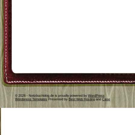
© 2026 - Notizbuchblog.de is proudly powered by
WordPress
Wordpress Templates
Presented by
Best Web Hosting
and
Case