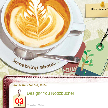
Über dieses 
E-Book
Archiv für » Juli 3rd, 2013«
Design4You Notizbücher
03
Christian Mähler
Juli